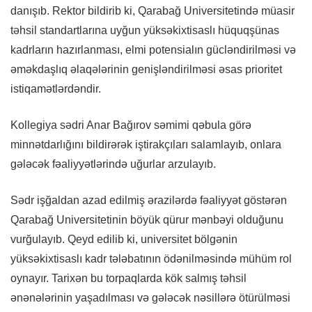
danışıb. Rektor bildirib ki, Qarabağ Universitetində müasir
təhsil standartlarına uyğun yüksəkixtisaslı hüquqşünas
kadrların hazırlanması, elmi potensialın gücləndirilməsi və
əməkdaşlıq əlaqələrinin genişləndirilməsi əsas prioritet
istiqamətlərdəndir.
Kollegiya sədri Anar Bağırov səmimi qəbula görə
minnətdarlığını bildirərək iştirakçıları salamlayıb, onlara
gələcək fəaliyyətlərində uğurlar arzulayıb.
Sədr işğaldan azad edilmiş ərazilərdə fəaliyyət göstərən
Qarabağ Universitetinin böyük qürur mənbəyi olduğunu
vurğulayıb. Qeyd edilib ki, universitet bölgənin
yüksəkixtisaslı kadr tələbatının ödənilməsində mühüm rol
oynayır. Tarixən bu torpaqlarda kök salmış təhsil
ənənələrinin yaşadılması və gələcək nəsillərə ötürülməsi