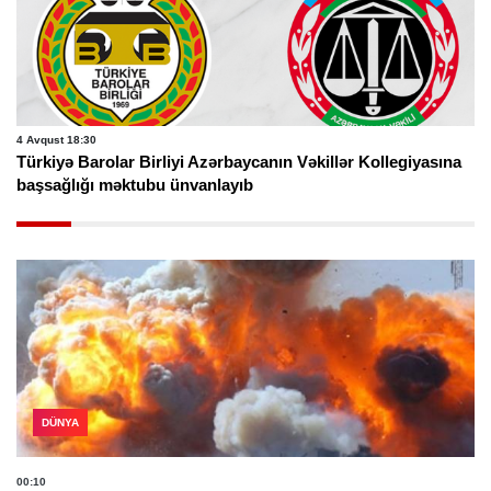
2 Avqust 14:48
yasına
Azərbaycanın hüquq ictimaiyyətinə və vəkilliyinə ağır it
verib
DÜNYA
00:10