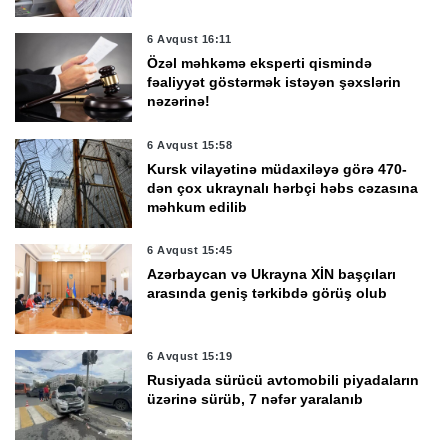
6 Avqust 16:11
Özəl məhkəmə eksperti qismində
fəaliyyət göstərmək istəyən şəxslərin
nəzərinə!
6 Avqust 15:58
Kursk vilayətinə müdaxiləyə görə 470-
dən çox ukraynalı hərbçi həbs cəzasına
məhkum edilib
6 Avqust 15:45
Azərbaycan və Ukrayna XİN başçıları
arasında geniş tərkibdə görüş olub
6 Avqust 15:19
Rusiyada sürücü avtomobili piyadaların
üzərinə sürüb, 7 nəfər yaralanıb