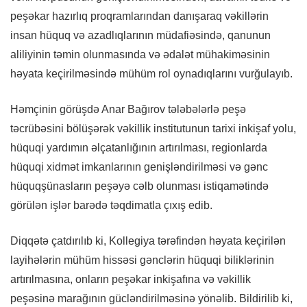
peşəkar hazırlıq proqramlarından danışaraq vəkillərin
insan hüquq və azadlıqlarının müdafiəsində, qanunun
aliliyinin təmin olunmasında və ədalət mühakiməsinin
həyata keçirilməsində mühüm rol oynadıqlarını vurğulayıb.
Həmçinin görüşdə Anar Bağırov tələbələrlə peşə
təcrübəsini bölüşərək vəkillik institutunun tarixi inkişaf yolu,
hüquqi yardımın əlçatanlığının artırılması, regionlarda
hüquqi xidmət imkanlarının genişləndirilməsi və gənc
hüquqşünasların peşəyə cəlb olunması istiqamətində
görülən işlər barədə təqdimatla çıxış edib.
Diqqətə çatdırılıb ki, Kollegiya tərəfindən həyata keçirilən
layihələrin mühüm hissəsi gənclərin hüquqi biliklərinin
artırılmasına, onların peşəkar inkişafına və vəkillik
peşəsinə marağının gücləndirilməsinə yönəlib. Bildirilib ki,