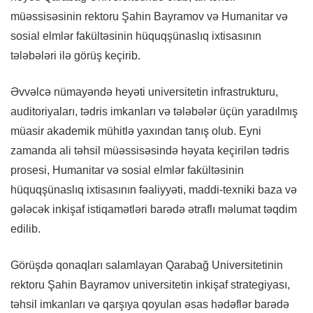
müəssisəsinin rektoru Şahin Bayramov və Humanitar və
sosial elmlər fakültəsinin hüquqşünaslıq ixtisasının
tələbələri ilə görüş keçirib.
Əvvəlcə nümayəndə heyəti universitetin infrastrukturu,
auditoriyaları, tədris imkanları və tələbələr üçün yaradılmış
müasir akademik mühitlə yaxından tanış olub. Eyni
zamanda ali təhsil müəssisəsində həyata keçirilən tədris
prosesi, Humanitar və sosial elmlər fakültəsinin
hüquqşünaslıq ixtisasının fəaliyyəti, maddi-texniki baza və
gələcək inkişaf istiqamətləri barədə ətraflı məlumat təqdim
edilib.
Görüşdə qonaqları salamlayan Qarabağ Universitetinin
rektoru Şahin Bayramov universitetin inkişaf strategiyası,
təhsil imkanları və qarşıya qoyulan əsas hədəflər barədə