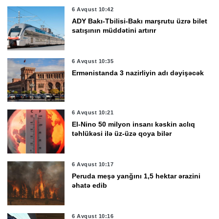
6 Avqust 10:42
ADY Bakı-Tbilisi-Bakı marşrutu üzrə bilet
satışının müddətini artırır
6 Avqust 10:35
Ermənistanda 3 nazirliyin adı dəyişəcək
6 Avqust 10:21
El-Nino 50 milyon insanı kəskin aclıq
təhlükəsi ilə üz-üzə qoya bilər
6 Avqust 10:17
Peruda meşə yanğını 1,5 hektar ərazini
əhatə edib
6 Avqust 10:16