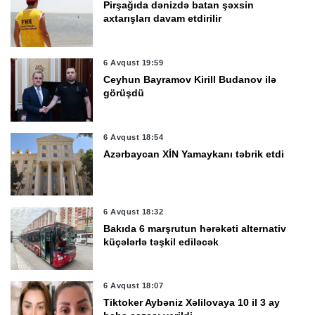
Pirşağıda dənizdə batan şəxsin
axtarışları davam etdirilir
6 Avqust 19:59
Ceyhun Bayramov Kirill Budanov ilə
görüşdü
6 Avqust 18:54
Azərbaycan XİN Yamaykanı təbrik etdi
6 Avqust 18:32
Bakıda 6 marşrutun hərəkəti alternativ
küçələrlə təşkil ediləcək
6 Avqust 18:07
Tiktoker Aybəniz Xəlilovaya 10 il 3 ay