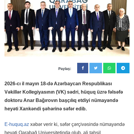
Paylaş:
2026-cı il mayın 18-də Azərbaycan Respublikası
Vəkillər Kollegiyasının (VK) sədri, hüquq üzrə fəlsəfə
doktoru Anar Bağırovın başçılıq etdiyi nümayəndə
heyəti Xankəndi şəhərinə səfər edib.
E-huquq.az
xəbər verir ki, səfər çərçivəsində nümayəndə
heyəti Qarabağ Universitetində olub, ali təhsil