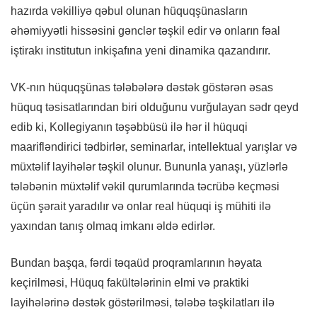
hazırda vəkilliyə qəbul olunan hüquqşünasların
əhəmiyyətli hissəsini gənclər təşkil edir və onların fəal
iştirakı institutun inkişafına yeni dinamika qazandırır.
VK-nın hüquqşünas tələbələrə dəstək göstərən əsas
hüquq təsisatlarından biri olduğunu vurğulayan sədr qeyd
edib ki, Kollegiyanın təşəbbüsü ilə hər il hüquqi
maarifləndirici tədbirlər, seminarlar, intellektual yarışlar və
müxtəlif layihələr təşkil olunur. Bununla yanaşı, yüzlərlə
tələbənin müxtəlif vəkil qurumlarında təcrübə keçməsi
üçün şərait yaradılır və onlar real hüquqi iş mühiti ilə
yaxından tanış olmaq imkanı əldə edirlər.
Bundan başqa, fərdi təqaüd proqramlarının həyata
keçirilməsi, Hüquq fakültələrinin elmi və praktiki
layihələrinə dəstək göstərilməsi, tələbə təşkilatları ilə