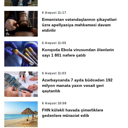
6 Avqust 11:17
Ermənistan vətəndaşlarının şikayətləri
üzrə apellyasiya məhkəməsi davam
etdirilir
6 Avqust 11:05
Konqoda Ebola virusundan ölənlərin
sayı 1 801 nəfərə çatıb
6 Avqust 11:03
Azərbaycanda 7 ayda büdcədən 192
milyon manata yaxın vəsait geri
qaytarılıb
6 Avqust 10:58
FHN küləkli havada çimərliklərə
gedənlərə müraciət edib