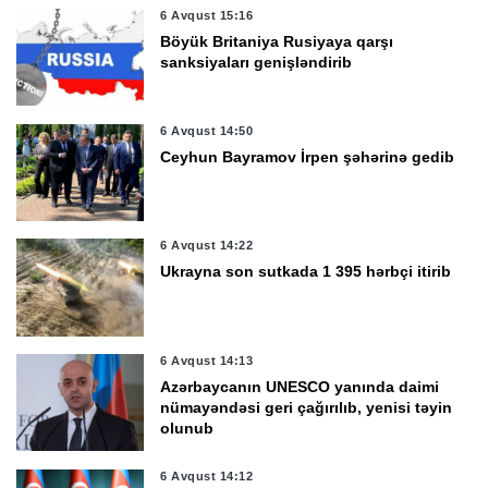
6 Avqust 15:16
Böyük Britaniya Rusiyaya qarşı
sanksiyaları genişləndirib
6 Avqust 14:50
Ceyhun Bayramov İrpen şəhərinə gedib
6 Avqust 14:22
Ukrayna son sutkada 1 395 hərbçi itirib
6 Avqust 14:13
Azərbaycanın UNESCO yanında daimi
nümayəndəsi geri çağırılıb, yenisi təyin
olunub
6 Avqust 14:12