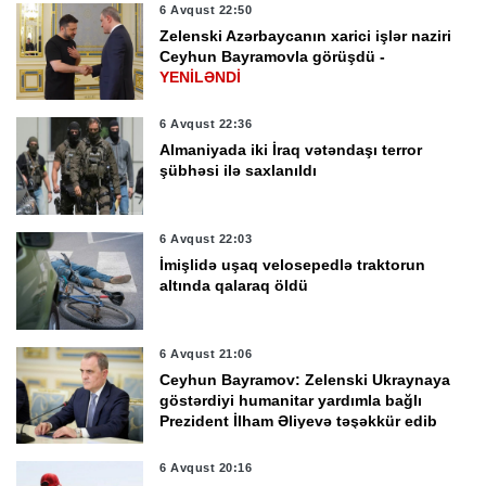
6 Avqust 22:50
Zelenski Azərbaycanın xarici işlər naziri
Ceyhun Bayramovla görüşdü -
YENİLƏNDİ
6 Avqust 22:36
Almaniyada iki İraq vətəndaşı terror
şübhəsi ilə saxlanıldı
6 Avqust 22:03
İmişlidə uşaq velosepedlə traktorun
altında qalaraq öldü
6 Avqust 21:06
Ceyhun Bayramov: Zelenski Ukraynaya
göstərdiyi humanitar yardımla bağlı
Prezident İlham Əliyevə təşəkkür edib
6 Avqust 20:16