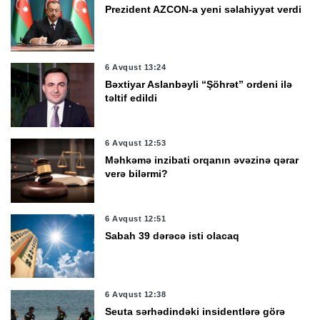
Prezident AZCON-a yeni səlahiyyət verdi
6 Avqust 13:24
Bəxtiyar Aslanbəyli “Şöhrət” ordeni ilə
təltif edildi
6 Avqust 12:53
Məhkəmə inzibati orqanın əvəzinə qərar
verə bilərmi?
6 Avqust 12:51
Sabah 39 dərəcə isti olacaq
6 Avqust 12:38
Seuta sərhədindəki insidentlərə görə