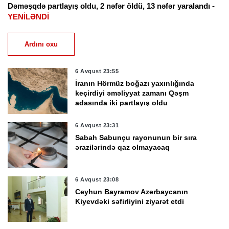
Dəməşqdə partlayış oldu, 2 nəfər öldü, 13 nəfər yaralandı -
YENİLƏNDİ
Ardını oxu
6 Avqust 23:55
İranın Hörmüz boğazı yaxınlığında
keçirdiyi əməliyyat zamanı Qəşm
adasında iki partlayış oldu
6 Avqust 23:31
Sabah Sabunçu rayonunun bir sıra
ərazilərində qaz olmayacaq
6 Avqust 23:08
Ceyhun Bayramov Azərbaycanın
Kiyevdəki səfirliyini ziyarət etdi