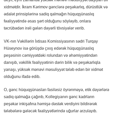
xidmətdir. İkram Kərimov gənclərə peşəkarlıq, dürüstlük və
ədalət prinsiplərinə sadiq qalmağın hüquqşünaslıq
fəaliyyətində əsas şərt olduğunu söyləyib, onlara
təcrübədən irəli gələn dəyərli tövsiyələr verib.
VK-nın Vəkillərin İxtisas Komissiyasının sədri Turqay
Hüseynov isə görüşdə çıxış edərək hüquqşünaslıq
peşəsinin cəmiyyətdəki rolundan və əhəmiyyətindən
danışıb, vəkillik fəaliyyətinin dərin bilik və peşəkarlıqla
yanaşı, yüksək mənəvi məsuliyyət tələb edən bir xidmət
olduğunu ifadə edib.
O, gənc hüquqşünasları fasiləsiz öyrənməyə, etik dəyərlərə
sadiq qalmağa çağırıb, Kollegiyanın gənc kadrların
peşəkar inkişafına həmişə dəstək verdiyini bildirərək
tələbələrə gələcək fəaliyyətlərində uğurlar arzulayıb.