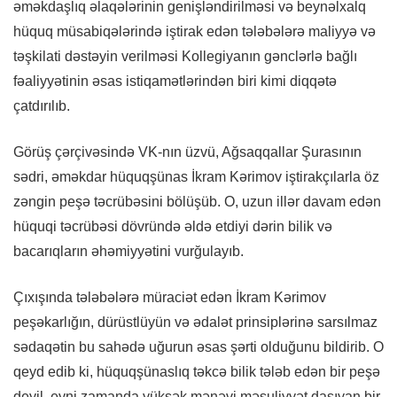
əməkdaşlıq əlaqələrinin genişləndirilməsi və beynəlxalq
hüquq müsabiqələrində iştirak edən tələbələrə maliyyə və
təşkilati dəstəyin verilməsi Kollegiyanın gənclərlə bağlı
fəaliyyətinin əsas istiqamətlərindən biri kimi diqqətə
çatdırılıb.
Görüş çərçivəsində VK-nın üzvü, Ağsaqqallar Şurasının
sədri, əməkdar hüquqşünas İkram Kərimov iştirakçılarla öz
zəngin peşə təcrübəsini bölüşüb. O, uzun illər davam edən
hüquqi təcrübəsi dövründə əldə etdiyi dərin bilik və
bacarıqların əhəmiyyətini vurğulayıb.
Çıxışında tələbələrə müraciət edən İkram Kərimov
peşəkarlığın, dürüstlüyün və ədalət prinsiplərinə sarsılmaz
sədaqətin bu sahədə uğurun əsas şərti olduğunu bildirib. O
qeyd edib ki, hüquqşünaslıq təkcə bilik tələb edən bir peşə
deyil, eyni zamanda yüksək mənəvi məsuliyyət daşıyan bir