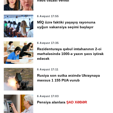
həbs cəzası verildi
6 Avqust 17:55
MİQ üzrə faktiki yaşayış rayonuna
uyğun vakansiya seçimi başlayır
6 Avqust 17:35
Rezidenturaya qəbul imtahanının 2-ci
mərhələsində 1000-ə yaxın şəxs iştirak
edəcək
6 Avqust 17:11
Rusiya son sutka ərzində Ukraynaya
məxsus 1 155 PUA vurub
6 Avqust 17:03
Pensiya alanlara
ŞAD XƏBƏR