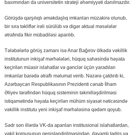
baxımından da universitetin strateji əhəmiyyəti danılmazdır.
Görüşdə qarşılıqlı əməkdaşlıq imkanları müzakirə olunub,
bir sıra təkliflər irəli sürülüb və digər aktual məsələlər
ətrafında fikir mübadiləsi aparılıb.
Tələbələrlə görüş zamanı isə Anar Bağırov ölkədə vəkillik
institutunun inkişaf mərhələləri, hüquq sahəsində həyata
keçirilən müasir islahatlar və gənclər üçün yaradılan
imkanlar barədə ətraflı məlumat verib. Nəzərə çatdırıb ki,
Azərbaycan Respublikasının Prezidenti cənab İlham
Əliyev tərəfindən hüquq sisteminin təkmilləşdirilməsi
istiqamətində həyata keçirilən mühüm siyasət nəticəsində
vəkillik institutu yeni inkişaf mərhələsinə qədəm qoyub.
Sədr son illərdə VK-da aparılan institusional islahatlardan,
vəkil korpusunun genişləndirilməsindən, davamlı tədris və