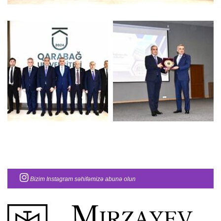
Bizim Instagram səhifəmizə abunə olun