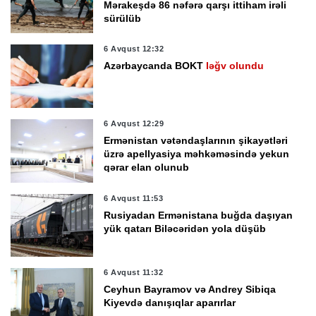
Mərakeşdə 86 nəfərə qarşı ittiham irəli
sürülüb
6 Avqust 12:32
Azərbaycanda BOKT
ləğv olundu
6 Avqust 12:29
Ermənistan vətəndaşlarının şikayətləri
üzrə apellyasiya məhkəməsində yekun
qərar elan olunub
6 Avqust 11:53
Rusiyadan Ermənistana buğda daşıyan
yük qatarı Biləcəridən yola düşüb
6 Avqust 11:32
Ceyhun Bayramov və Andrey Sibiqa
Kiyevdə danışıqlar aparırlar