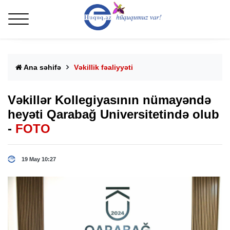
Ana səhifə
Vəkillik fəaliyyəti
Vəkillər Kollegiyasının nümayəndə
heyəti Qarabağ Universitetində olub
-
FOTO
19 May 10:27