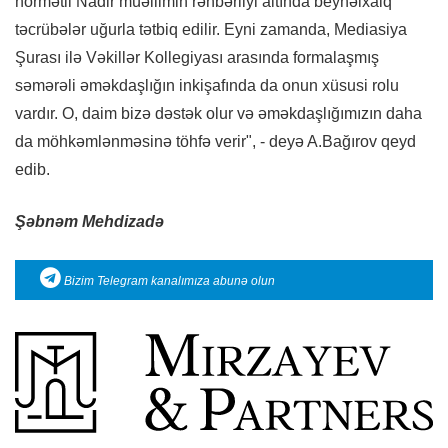
hörmətli Nadir müəllimin rəhbərliyi altında beynəlxalq
təcrübələr uğurla tətbiq edilir. Eyni zamanda, Mediasiya
Şurası ilə Vəkillər Kollegiyası arasında formalaşmış
səmərəli əməkdaşlığın inkişafında da onun xüsusi rolu
vardır. O, daim bizə dəstək olur və əməkdaşlığımızın daha
da möhkəmlənməsinə töhfə verir", - deyə A.Bağırov qeyd
edib.
Şəbnəm Mehdizadə
Bizim Telegram kanalımıza abunə olun