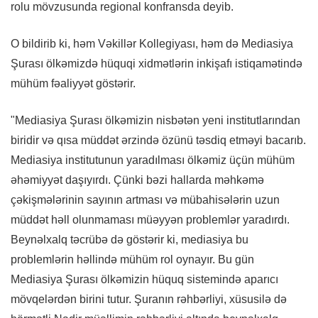
rolu mövzusunda regional konfransda deyib.
O bildirib ki, həm Vəkillər Kollegiyası, həm də Mediasiya
Şurası ölkəmizdə hüquqi xidmətlərin inkişafı istiqamətində
mühüm fəaliyyət göstərir.
"Mediasiya Şurası ölkəmizin nisbətən yeni institutlarından
biridir və qısa müddət ərzində özünü təsdiq etməyi bacarıb.
Mediasiya institutunun yaradılması ölkəmiz üçün mühüm
əhəmiyyət daşıyırdı. Çünki bəzi hallarda məhkəmə
çəkişmələrinin sayının artması və mübahisələrin uzun
müddət həll olunmaması müəyyən problemlər yaradırdı.
Beynəlxalq təcrübə də göstərir ki, mediasiya bu
problemlərin həllində mühüm rol oynayır. Bu gün
Mediasiya Şurası ölkəmizin hüquq sistemində aparıcı
mövqelərdən birini tutur. Şuranın rəhbərliyi, xüsusilə də