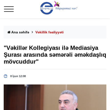
Ana səhifə
Vəkillik fəaliyyəti
"Vəkillər Kollegiyası ilə Mediasiya
Şurası arasında səmərəli əməkdaşlıq
mövcuddur"
8 İyun 12:08