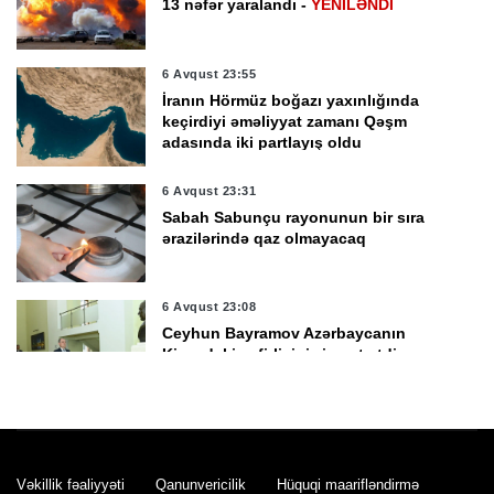
13 nəfər yaralandı -
YENİLƏNDİ
6 Avqust 23:55
İranın Hörmüz boğazı yaxınlığında
keçirdiyi əməliyyat zamanı Qəşm
adasında iki partlayış oldu
6 Avqust 23:31
Sabah Sabunçu rayonunun bir sıra
ərazilərində qaz olmayacaq
6 Avqust 23:08
Ceyhun Bayramov Azərbaycanın
Kiyevdəki səfirliyini ziyarət etdi
6 Avqust 22:50
Zelenski Azərbaycanın xarici işlər naziri
Ceyhun Bayramovla görüşdü -
Vəkillik fəaliyyəti
Qanunvericilik
Hüquqi maarifləndirmə
YENİLƏNDİ