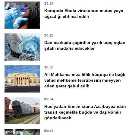
10:17
Konqoda Ebola virusunun mutasiyaya
uğradığı ehtimal edilir
10:11
Danimarkada şagirdlər yazılı tapşırıqları
şifahi müdafiə edəcəklər
10:00
Ali Məhkəmə müəlliflik hüququ ilə bağlı
vahid məhkəmə təcrübəsini müəyyən
edən qərar qəbul edib
09:54
Rusiyadan Ermənistana Azərbaycandan
tranzit keçməklə buğda və daş kömür
göndəriləcək
09:44