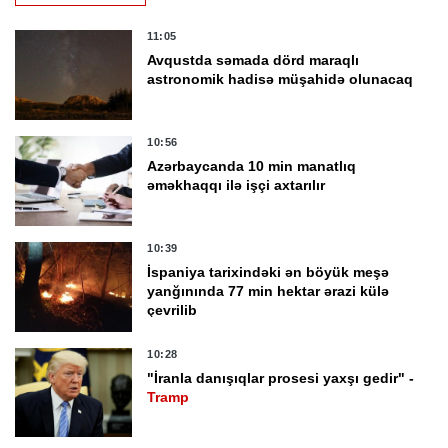
11:05
Avqustda səmada dörd maraqlı
astronomik hadisə müşahidə olunacaq
10:56
Azərbaycanda 10 min manatlıq
əməkhaqqı ilə işçi axtarılır
10:39
İspaniya tarixindəki ən böyük meşə
yanğınında 77 min hektar ərazi külə
çevrilib
10:28
"İranla danışıqlar prosesi yaxşı gedir" -
Tramp