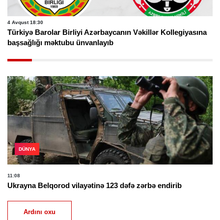
4 Avqust 18:30
Türkiyə Barolar Birliyi Azərbaycanın Vəkillər Kollegiyasına
başsağlığı məktubu ünvanlayıb
DÜNYA
11:08
Ukrayna Belqorod vilayətinə 123 dəfə zərbə endirib
Ardını oxu