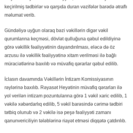
keçirilmiş tədbirlər və qarşıda duran vəzifələr barədə ətraflı
məlumat verib.
Gündəliyə uyğun olaraq bəzi vəkillərin digər vəkil
qurumlarına keçməsi, dövlət qulluğuna qəbul edildiyinə
görə vəkillik fəaliyyətinin dayandırılması, eləcə də öz
arzusu ilə vəkillik fəaliyyətinə xitam verilməsi ilə bağlı
müraciətlərinə baxılıb və müvafiq qərarlar qəbul edilib.
İclasın davamında Vəkillərin İntizam Komissiyasının
rəylərinə baxılıb. Rəyasət Heyətinin müvafiq qərarları ilə
yol verilən intizam pozuntularına görə 1 vəkil xaric edilib, 1
vəkilə xəbərdarlıq edilib, 5 vəkil barəsində cərimə tədbiri
tətbiq olunub və 2 vəkilə isə peşə fəaliyyəti zamanı
qanunvericiliyin tələblərinə riayət etməsi diqqətə çatdırılıb.