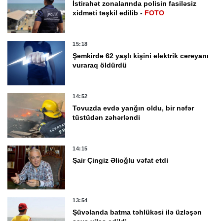
İstirahət zonalarında polisin fasiləsiz
xidməti təşkil edilib -
FOTO
15:18
Şəmkirdə 62 yaşlı kişini elektrik cərəyanı
vuraraq öldürdü
14:52
Tovuzda evdə yanğın oldu, bir nəfər
tüstüdən zəhərləndi
14:15
Şair Çingiz Əlioğlu vəfat etdi
13:54
Şüvəlanda batma təhlükəsi ilə üzləşən