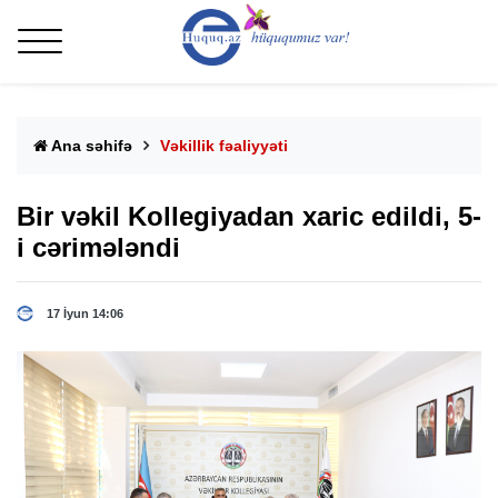
Ana səhifə
Vəkillik fəaliyyəti
Bir vəkil Kollegiyadan xaric edildi, 5-
i cərimələndi
17 İyun 14:06