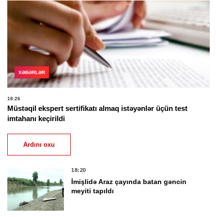
XƏBƏRLƏR
18:26
Müstəqil ekspert sertifikatı almaq istəyənlər üçün test
imtahanı keçirildi
Ardını oxu
18:20
İmişlidə Araz çayında batan gəncin
meyiti tapıldı