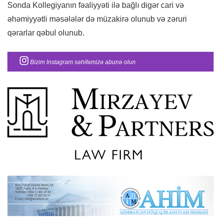
Sonda Kollegiyanın fəaliyyəti ilə bağlı digər cari və
əhəmiyyətli məsələlər də müzakirə olunub və zəruri
qərarlar qəbul olunub.
Bizim Instagram səhifəmizə abunə olun