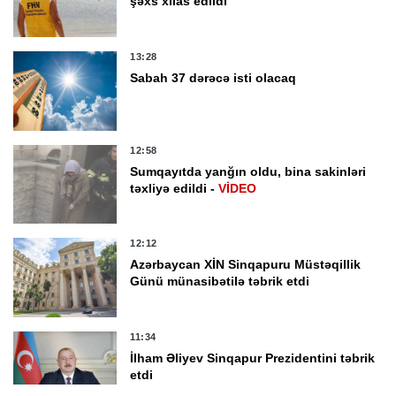
şəxs xilas edildi
13:28
Sabah 37 dərəcə isti olacaq
12:58
Sumqayıtda yanğın oldu, bina sakinləri
təxliyə edildi -
VİDEO
12:12
Azərbaycan XİN Sinqapuru Müstəqillik
Günü münasibətilə təbrik etdi
11:34
İlham Əliyev Sinqapur Prezidentini təbrik
etdi