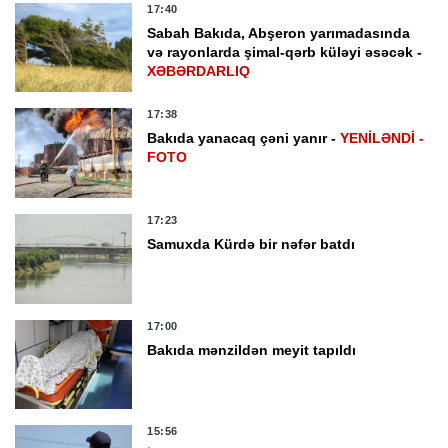
17:40
Sabah Bakıda, Abşeron yarımadasında
və rayonlarda şimal-qərb küləyi əsəcək -
XƏBƏRDARLIQ
17:38
Bakıda yanacaq çəni yanır -
YENİLƏNDİ -
FOTO
17:23
Samuxda Kürdə bir nəfər batdı
17:00
Bakıda mənzildən meyit tapıldı
15:56