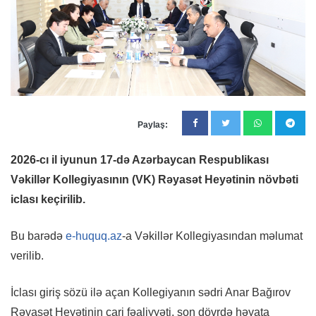
Paylaş:
2026-cı il iyunun 17-də Azərbaycan Respublikası
Vəkillər Kollegiyasının (VK) Rəyasət Heyətinin növbəti
iclası keçirilib.
Bu barədə
e-huquq.az
-a Vəkillər Kollegiyasından məlumat
verilib.
İclası giriş sözü ilə açan Kollegiyanın sədri Anar Bağırov
Rəyasət Heyətinin cari fəaliyyəti, son dövrdə həyata