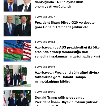
danışığında TRIPP layihəsinin
əhəmiyyəti vurğulandı
8 Avqust 20:07
Prezident İlham Əliyev G20-yə dəvətə
görə Donald Trampa təşəkkür etdi
8 Avqust 19:52
Azərbaycan və ABŞ prezidentləri iki ölkə
arasında strateji tərəfdaşlığa dair
sənədin imzalanmasını tarixi hadisə kimi
qiymətləndirdi
8 Avqust 19:49
Azərbaycan Prezidenti sülh gündəliyinə
töhfələrinə görə Donald Trampa
minnətdarlığını bildirdi
8 Avqust 19:45
Donald Tramp sülh prosesində
Prezident İlham Əliyevin rolunu yüksək