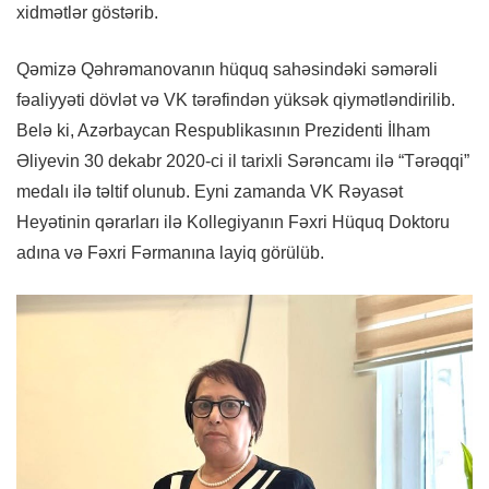
xidmətlər göstərib.
Qəmizə Qəhrəmanovanın hüquq sahəsindəki səmərəli
fəaliyyəti dövlət və VK tərəfindən yüksək qiymətləndirilib.
Belə ki, Azərbaycan Respublikasının Prezidenti İlham
Əliyevin 30 dekabr 2020-ci il tarixli Sərəncamı ilə “Tərəqqi”
medalı ilə təltif olunub. Eyni zamanda VK Rəyasət
Heyətinin qərarları ilə Kollegiyanın Fəxri Hüquq Doktoru
adına və Fəxri Fərmanına layiq görülüb.