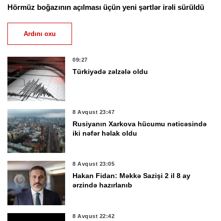
Hörmüz boğazının açılması üçün yeni şərtlər irəli sürüldü
Ardını oxu
09:27
Türkiyədə zəlzələ oldu
8 Avqust 23:47
Rusiyanın Xarkova hücumu nəticəsində
iki nəfər həlak oldu
8 Avqust 23:05
Hakan Fidan: Məkkə Sazişi 2 il 8 ay
ərzində hazırlanıb
8 Avqust 22:42