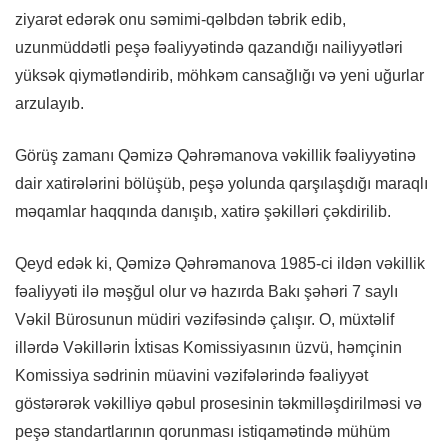
ziyarət edərək onu səmimi-qəlbdən təbrik edib,
uzunmüddətli peşə fəaliyyətində qazandığı nailiyyətləri
yüksək qiymətləndirib, möhkəm cansağlığı və yeni uğurlar
arzulayıb.
Görüş zamanı Qəmizə Qəhrəmanova vəkillik fəaliyyətinə
dair xatirələrini bölüşüb, peşə yolunda qarşılaşdığı maraqlı
məqamlar haqqında danışıb, xatirə şəkilləri çəkdirilib.
Qeyd edək ki, Qəmizə Qəhrəmanova 1985-ci ildən vəkillik
fəaliyyəti ilə məşğul olur və hazırda Bakı şəhəri 7 saylı
Vəkil Bürosunun müdiri vəzifəsində çalışır. O, müxtəlif
illərdə Vəkillərin İxtisas Komissiyasının üzvü, həmçinin
Komissiya sədrinin müavini vəzifələrində fəaliyyət
göstərərək vəkilliyə qəbul prosesinin təkmilləşdirilməsi və
peşə standartlarının qorunması istiqamətində mühüm