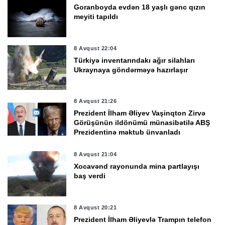
Goranboyda evdən 18 yaşlı gənc qızın
meyiti tapıldı
8 Avqust 22:04
Türkiyə inventarındakı ağır silahları
Ukraynaya göndərməyə hazırlaşır
8 Avqust 21:26
Prezident İlham Əliyev Vaşinqton Zirvə
Görüşünün ildönümü münasibətilə ABŞ
Prezidentinə məktub ünvanladı
8 Avqust 21:04
Xocavənd rayonunda mina partlayışı
baş verdi
8 Avqust 20:21
Prezident İlham Əliyevlə Trampın telefon