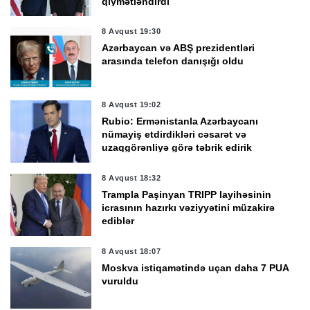
qiymətləndirdi
8 Avqust 19:30
Azərbaycan və ABŞ prezidentləri
arasında telefon danışığı oldu
8 Avqust 19:02
Rubio: Ermənistanla Azərbaycanı
nümayiş etdirdikləri cəsarət və
uzaqgörənliyə görə təbrik edirik
8 Avqust 18:32
Trampla Paşinyan TRIPP layihəsinin
icrasının hazırkı vəziyyətini müzakirə
ediblər
8 Avqust 18:07
Moskva istiqamətində uçan daha 7 PUA
vuruldu