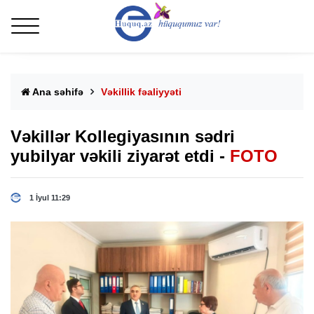
Ana səhifə
Vəkillik fəaliyyəti
Vəkillər Kollegiyasının sədri
yubilyar vəkili ziyarət etdi -
FOTO
1 İyul 11:29