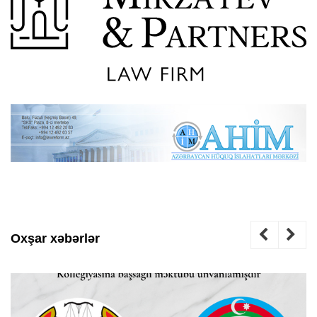
Oxşar xəbərlər