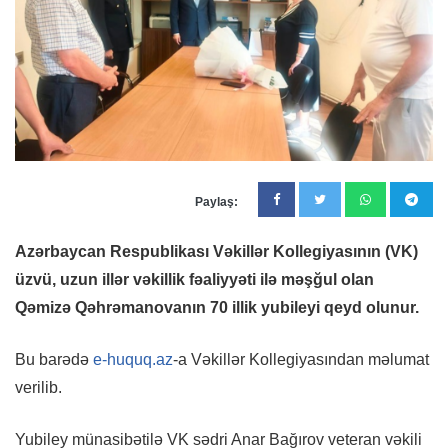
Paylaş:
Azərbaycan Respublikası Vəkillər Kollegiyasının (VK)
üzvü, uzun illər vəkillik fəaliyyəti ilə məşğul olan
Qəmizə Qəhrəmanovanın 70 illik yubileyi qeyd olunur.
Bu barədə
e-huquq.az
-a Vəkillər Kollegiyasından məlumat
verilib.
Yubiley münasibətilə VK sədri Anar Bağırov veteran vəkili