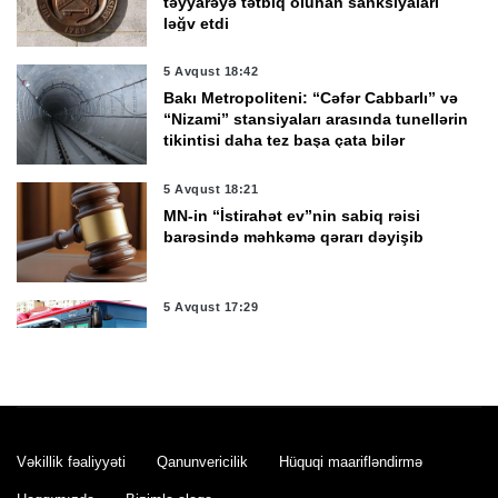
təyyarəyə tətbiq olunan sanksiyaları
ləğv etdi
5 Avqust 18:42
Bakı Metropoliteni: “Cəfər Cabbarlı” və
“Nizami” stansiyaları arasında tunellərin
tikintisi daha tez başa çata bilər
5 Avqust 18:21
MN-in “İstirahət ev”nin sabiq rəisi
barəsində məhkəmə qərarı dəyişib
5 Avqust 17:29
Bakıda 24 nömrəli marşrutun hərəkət
sxemi müvəqqəti dəyişdirilib
5 Avqust 16:57
Rusiyadan Ermənistana Azərbaycandan
Vəkillik fəaliyyəti
Qanunvericilik
Hüquqi maarifləndirmə
tranzit keçməklə buğda göndəriləcək