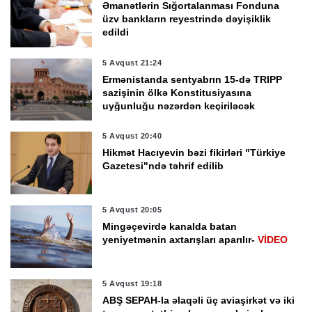
Əmanətlərin Sığortalanması Fonduna
üzv bankların reyestrində dəyişiklik
edildi
5 Avqust 21:24
Ermənistanda sentyabrın 15-də TRIPP
sazişinin ölkə Konstitusiyasına
uyğunluğu nəzərdən keçiriləcək
5 Avqust 20:40
Hikmət Hacıyevin bəzi fikirləri "Türkiye
Gazetesi"ndə təhrif edilib
5 Avqust 20:05
Mingəçevirdə kanalda batan
yeniyetmənin axtarışları aparılır-
VİDEO
5 Avqust 19:18
ABŞ SEPAH-la əlaqəli üç aviaşirkət və iki