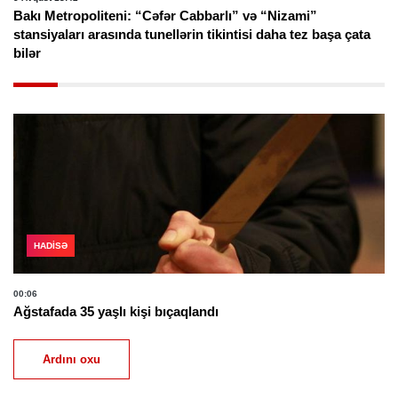
Bakı Metropoliteni: “Cəfər Cabbarlı” və “Nizami”
stansiyaları arasında tunellərin tikintisi daha tez başa çata
bilər
HADISƏ
00:06
Ağstafada 35 yaşlı kişi bıçaqlandı
Ardını oxu