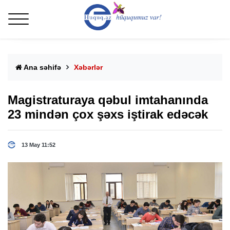
Ana səhifə
Xəbərlər
Magistraturaya qəbul imtahanında
23 mindən çox şəxs iştirak edəcək
13 May 11:52