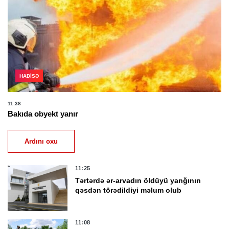
HADISƏ
11:38
Bakıda obyekt yanır
Ardını oxu
11:25
Tərtərdə ər-arvadın öldüyü yanğının
qəsdən törədildiyi məlum olub
11:08