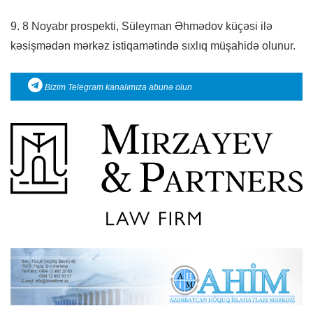
9. 8 Noyabr prospekti, Süleyman Əhmədov küçəsi ilə
kəsişmədən mərkəz istiqamətində sıxlıq müşahidə olunur.
Bizim Telegram kanalımıza abunə olun