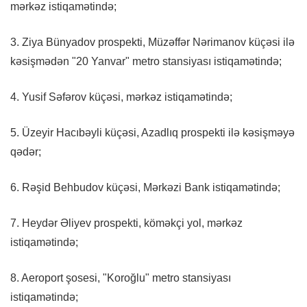
mərkəz istiqamətində;
3. Ziya Bünyadov prospekti, Müzəffər Nərimanov küçəsi ilə
kəsişmədən "20 Yanvar" metro stansiyası istiqamətində;
4. Yusif Səfərov küçəsi, mərkəz istiqamətində;
5. Üzeyir Hacıbəyli küçəsi, Azadlıq prospekti ilə kəsişməyə
qədər;
6. Rəşid Behbudov küçəsi, Mərkəzi Bank istiqamətində;
7. Heydər Əliyev prospekti, köməkçi yol, mərkəz
istiqamətində;
8. Aeroport şosesi, "Koroğlu" metro stansiyası
istiqamətində;