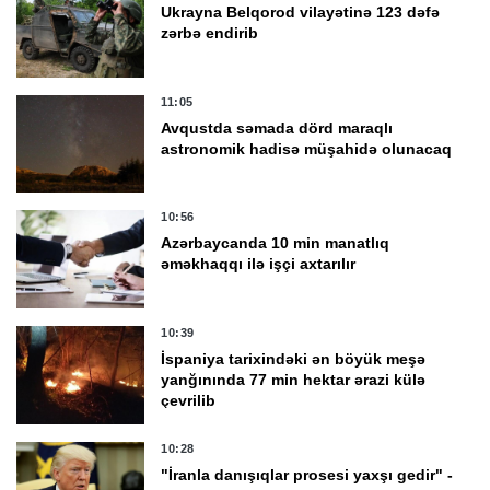
Ukrayna Belqorod vilayətinə 123 dəfə
zərbə endirib
11:05
Avqustda səmada dörd maraqlı
astronomik hadisə müşahidə olunacaq
10:56
Azərbaycanda 10 min manatlıq
əməkhaqqı ilə işçi axtarılır
10:39
İspaniya tarixindəki ən böyük meşə
yanğınında 77 min hektar ərazi külə
çevrilib
10:28
"İranla danışıqlar prosesi yaxşı gedir" -