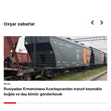
Oxşar xəbərlər
09:54
Rusiyadan Ermənistana Azərbaycandan tranzit keçməklə
buğda və daş kömür göndəriləcək