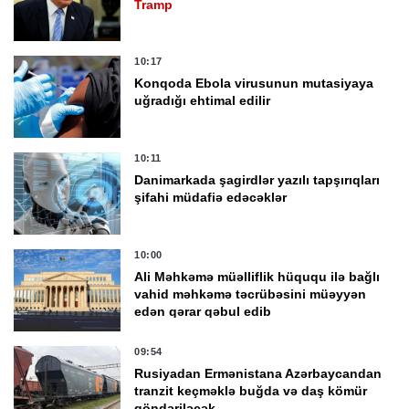
Tramp
10:17
Konqoda Ebola virusunun mutasiyaya
uğradığı ehtimal edilir
10:11
Danimarkada şagirdlər yazılı tapşırıqları
şifahi müdafiə edəcəklər
10:00
Ali Məhkəmə müəlliflik hüququ ilə bağlı
vahid məhkəmə təcrübəsini müəyyən
edən qərar qəbul edib
09:54
Rusiyadan Ermənistana Azərbaycandan
tranzit keçməklə buğda və daş kömür
göndəriləcək