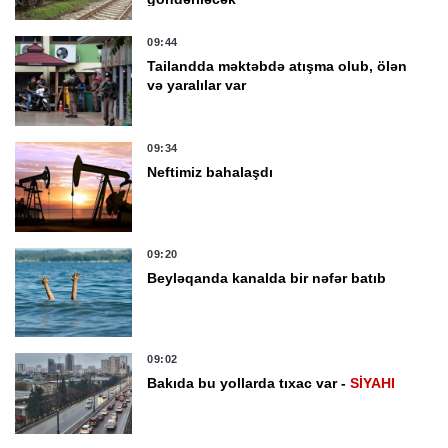
09:44
Tailandda məktəbdə atışma olub, ölən
və yaralılar var
09:34
Neftimiz bahalaşdı
09:20
Beyləqanda kanalda bir nəfər batıb
09:02
Bakıda bu yollarda tıxac var -
SİYAHI