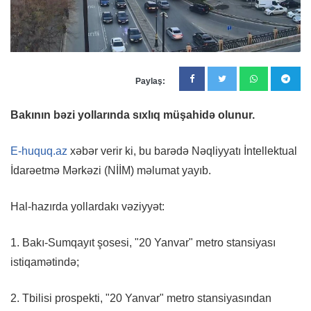
Paylaş:
Bakının bəzi yollarında sıxlıq müşahidə olunur.
E-huquq.az
xəbər verir ki, bu barədə Nəqliyyatı İntellektual
İdarəetmə Mərkəzi (NİİM) məlumat yayıb.
Hal-hazırda yollardakı vəziyyət:
1. Bakı-Sumqayıt şosesi, "20 Yanvar" metro stansiyası
istiqamətində;
2. Tbilisi prospekti, "20 Yanvar" metro stansiyasından