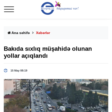
Ana səhifə
Xəbərlər
Bakıda sıxlıq müşahidə olunan
yollar açıqlandı
15 May 08:19