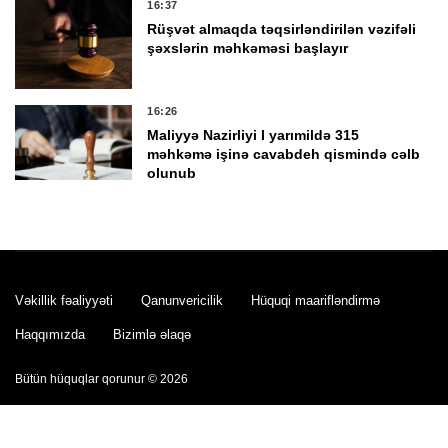
16:37
Rüşvət almaqda təqsirləndirilən vəzifəli
şəxslərin məhkəməsi başlayır
16:26
Maliyyə Nazirliyi I yarımildə 315
məhkəmə işinə cavabdeh qismində cəlb
olunub
16:24
Kamran Əliyev Laçın və Qubadlıda
cinayətkarlığa qarşı mübarizənin
təşkilini müzakirə edib -
FOTO
Vəkillik fəaliyyəti
Qanunvericilik
Hüquqi maarifləndirmə
16:24
Haqqımızda
Bizimlə əlaqə
Həftəsonu güclü külək əsəcək -
XƏBƏRDARLIQ
Bütün hüquqlar qorunur © 2026
16:00