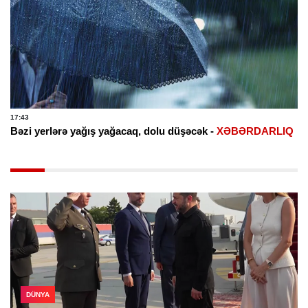
17:43
Bəzi yerlərə yağış yağacaq, dolu düşəcək -
XƏBƏRDARLIQ
DÜNYA