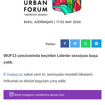
Paylaş:
WUF13 çərçivəsində keçirilən Liderlər sessiyası başa
çatıb.
E-huquq.az
xəbər verir ki, sessiyada müxtəlif ölkələrin
hökumət və dövlət başçıları çıxış edib.
Bizim Instagram səhifəmizə abunə olun