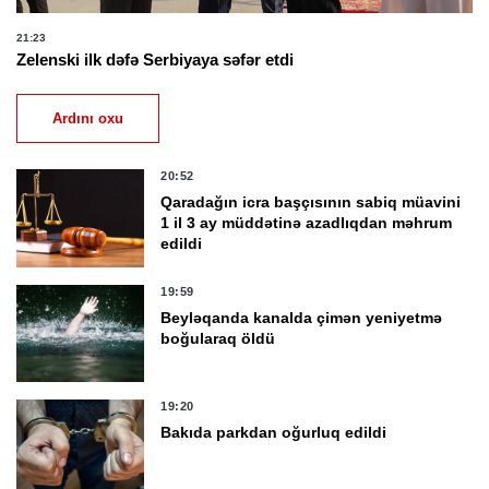
21:23
Zelenski ilk dəfə Serbiyaya səfər etdi
Ardını oxu
20:52
Qaradağın icra başçısının sabiq müavini
1 il 3 ay müddətinə azadlıqdan məhrum
edildi
19:59
Beyləqanda kanalda çimən yeniyetmə
boğularaq öldü
19:20
Bakıda parkdan oğurluq edildi