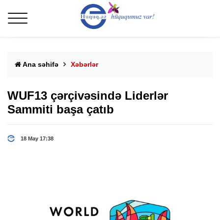
Ana səhifə
Xəbərlər
WUF13 çərçivəsində Liderlər
Sammiti başa çatıb
18 May 17:38