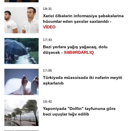
18:31
Xarici ölkələrin informasiya şəbəkələrinə
hücumlar edən şəxslər saxlanıldı -
VİDEO
17:43
Bəzi yerlərə yağış yağacaq, dolu
düşəcək -
XƏBƏRDARLIQ
17:05
Türkiyədə müəssisədə iki nəfərin meyiti
aşkarlanıb
16:42
Yaponiyada "Dolfin" tayfununa görə
bəzi uçuşlar ləğv edilib