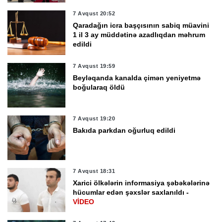
7 Avqust 20:52
Qaradağın icra başçısının sabiq müavini
1 il 3 ay müddətinə azadlıqdan məhrum
edildi
7 Avqust 19:59
Beyləqanda kanalda çimən yeniyetmə
boğularaq öldü
7 Avqust 19:20
Bakıda parkdan oğurluq edildi
7 Avqust 18:31
Xarici ölkələrin informasiya şəbəkələrinə
hücumlar edən şəxslər saxlanıldı -
VİDEO