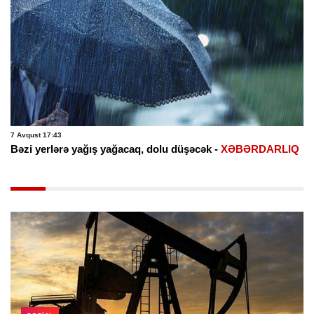
7 Avqust 17:43
Bəzi yerlərə yağış yağacaq, dolu düşəcək -
XƏBƏRDARLIQ