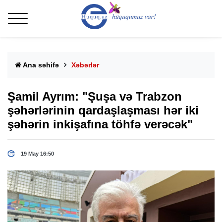
Ana səhifə
Xəbərlər
Şamil Ayrım: "Şuşa və Trabzon
şəhərlərinin qardaşlaşması hər iki
şəhərin inkişafına töhfə verəcək"
19 May 16:50