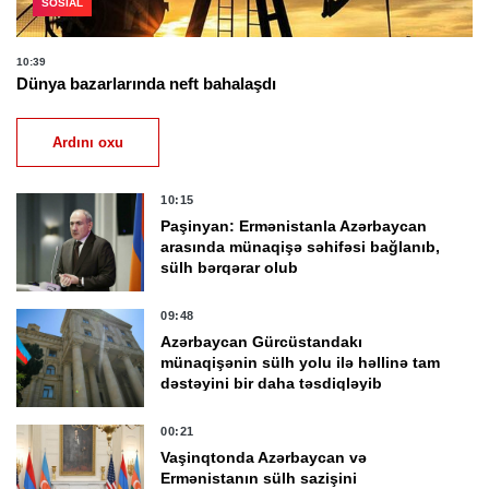
SOSIAL
10:39
Dünya bazarlarında neft bahalaşdı
Ardını oxu
10:15
Paşinyan: Ermənistanla Azərbaycan
arasında münaqişə səhifəsi bağlanıb,
sülh bərqərar olub
09:48
Azərbaycan Gürcüstandakı
münaqişənin sülh yolu ilə həllinə tam
dəstəyini bir daha təsdiqləyib
00:21
Vaşinqtonda Azərbaycan və
Ermənistanın sülh sazişini