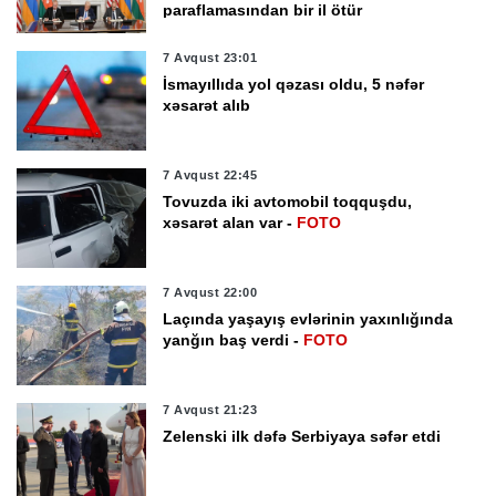
paraflamasından bir il ötür
7 Avqust 23:01
İsmayıllıda yol qəzası oldu, 5 nəfər
xəsarət alıb
7 Avqust 22:45
Tovuzda iki avtomobil toqquşdu,
xəsarət alan var -
FOTO
7 Avqust 22:00
Laçında yaşayış evlərinin yaxınlığında
yanğın baş verdi -
FOTO
7 Avqust 21:23
Zelenski ilk dəfə Serbiyaya səfər etdi