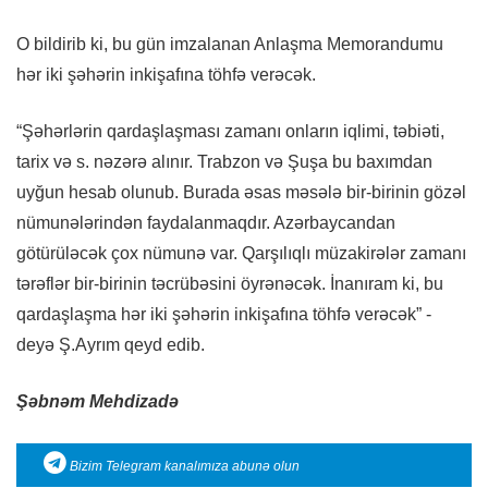
O bildirib ki, bu gün imzalanan Anlaşma Memorandumu
hər iki şəhərin inkişafına töhfə verəcək.
“Şəhərlərin qardaşlaşması zamanı onların iqlimi, təbiəti,
tarix və s. nəzərə alınır. Trabzon və Şuşa bu baxımdan
uyğun hesab olunub. Burada əsas məsələ bir-birinin gözəl
nümunələrindən faydalanmaqdır. Azərbaycandan
götürüləcək çox nümunə var. Qarşılıqlı müzakirələr zamanı
tərəflər bir-birinin təcrübəsini öyrənəcək. İnanıram ki, bu
qardaşlaşma hər iki şəhərin inkişafına töhfə verəcək” -
deyə Ş.Ayrım qeyd edib.
Şəbnəm Mehdizadə
Bizim Telegram kanalımıza abunə olun