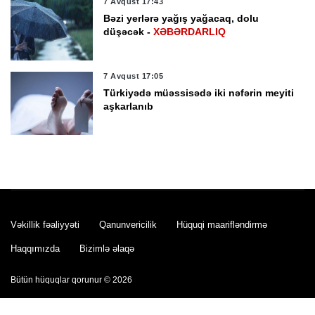
7 Avqust 17:43
Bəzi yerlərə yağış yağacaq, dolu
düşəcək -
XƏBƏRDARLIQ
7 Avqust 17:05
Türkiyədə müəssisədə iki nəfərin meyiti
aşkarlanıb
7 Avqust 16:42
Yaponiyada "Dolfin" tayfununa görə
bəzi uçuşlar ləğv edilib
Vəkillik fəaliyyəti
Qanunvericilik
Hüquqi maarifləndirmə
7 Avqust 16:37
Rüşvət almaqda təqsirləndirilən vəzifəli
Haqqımızda
Bizimlə əlaqə
şəxslərin məhkəməsi başlayır
Bütün hüquqlar qorunur © 2026
7 Avqust 16:26