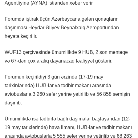
Agentliyinə (AYNA) istiandən xəbər verir.
Forumda iştirak üçün Azərbaycana gələn qonaqların
daşınması Heydər Əliyev Beynəlxalq Aeroportundan
həyata keçirilir.
WUF13 çərçivəsində ümumilikdə 9 HUB, 2 son məntəqə
və 67-dən çox aralıq dayanacaq fəaliyyət göstərir.
Forumun keçirildiyi 3 gün ərzində (17-19 may
tarixinlərində) HUB-lar və tədbir məkanı arasında
avtobuslarla 3 260 səfər yerinə yetirilib və 56 858 sərnişin
daşınıb.
Ümumilikdə isə tədbirlə bağlı daşımalar başlayandan (12-
19 may tarixlərində) hava limanı, HUB-lar və tədbir məkanı
arasında avtobuslarla 5 555 səfər yerinə yetirilib və 68 263