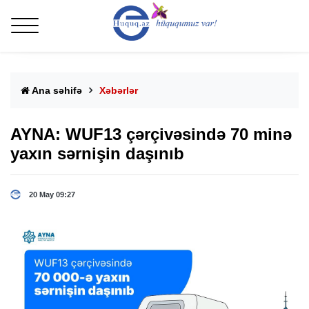
Ana səhifə
Xəbərlər
AYNA: WUF13 çərçivəsində 70 minə
yaxın sərnişin daşınıb
20 May 09:27