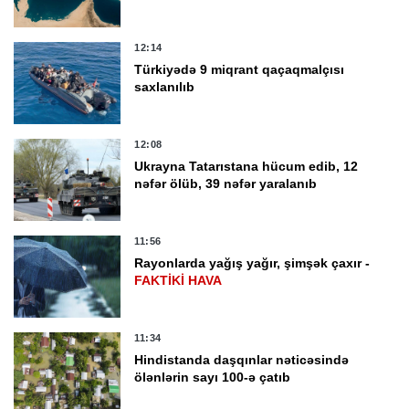
12:14
Türkiyədə 9 miqrant qaçaqmalçısı
saxlanılıb
12:08
Ukrayna Tatarıstana hücum edib, 12
nəfər ölüb, 39 nəfər yaralanıb
11:56
Rayonlarda yağış yağır, şimşək çaxır -
FAKTİKİ HAVA
11:34
Hindistanda daşqınlar nəticəsində
ölənlərin sayı 100-ə çatıb