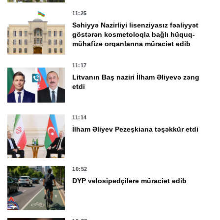
11:25
Səhiyyə Nazirliyi lisenziyasız fəaliyyət
göstərən kosmetoloqla bağlı hüquq-
mühafizə orqanlarına müraciət edib
11:17
Litvanın Baş naziri İlham Əliyevə zəng
etdi
11:14
İlham Əliyev Pezeşkiana təşəkkür etdi
10:52
DYP velosipedçilərə müraciət edib