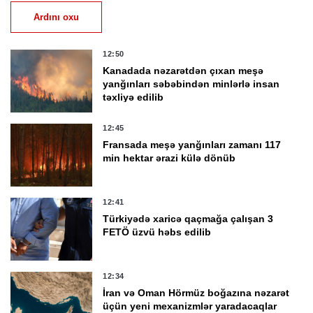
Ardını oxu
12:50
Kanadada nəzarətdən çıxan meşə
yanğınları səbəbindən minlərlə insan
təxliyə edilib
12:45
Fransada meşə yanğınları zamanı 117
min hektar ərazi külə dönüb
12:41
Türkiyədə xaricə qaçmağa çalışan 3
FETÖ üzvü həbs edilib
12:34
İran və Oman Hörmüz boğazına nəzarət
üçün yeni mexanizmlər yaradacaqlar