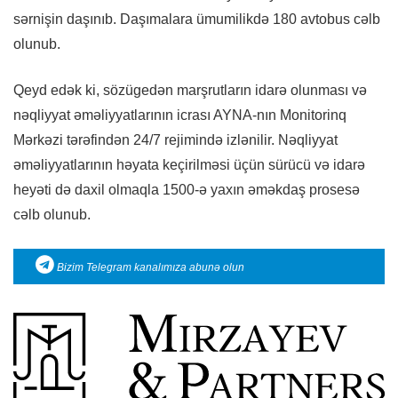
sərnişin daşınıb. Daşımalara ümumilikdə 180 avtobus cəlb
olunub.
Qeyd edək ki, sözügedən marşrutların idarə olunması və
nəqliyyat əməliyyatlarının icrası AYNA-nın Monitorinq
Mərkəzi tərəfindən 24/7 rejimində izlənilir. Nəqliyyat
əməliyyatlarının həyata keçirilməsi üçün sürücü və idarə
heyəti də daxil olmaqla 1500-ə yaxın əməkdaş prosesə
cəlb olunub.
Bizim Telegram kanalımıza abunə olun