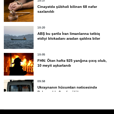
10:37
Cinayətdə şübhəli bilinən 68 nəfər
saxlanıldı
10:20
ABŞ bu şərtlə İran limanlarına tətbiq
etdiyi blokadanı aradan qaldıra bilər
10:05
FHN: Ötən həftə 925 yanğına çıxış olub,
10 meyit aşkarlanıb
09:58
Ukraynanın hücumları nəticəsində
Belqorodda 9 nəfər ölüb
09:53