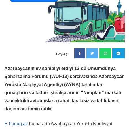
Paylaş:
Azərbaycanın ev sahibliyi etdiyi 13-cü Ümumdünya
Şəhərsalma Forumu (WUF13) çərçivəsində Azərbaycan
Yerüstü Nəqliyyat Agentliyi (AYNA) tərəfindən
qonaqların və tədbir iştirakçılarının “Neoplan” markalı
və elektrikli avtobuslarla rahat, fasiləsiz və təhlükəsiz
daşınması təmin edilir.
E-huquq.az
bu barədə Azərbaycan Yerüstü Nəqliyyat