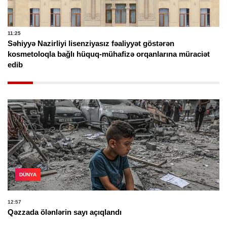
11:25
Səhiyyə Nazirliyi lisenziyasız fəaliyyət göstərən
kosmetoloqla bağlı hüquq-mühafizə orqanlarına müraciət
edib
DÜNYA
12:57
Qəzzada ölənlərin sayı açıqlandı