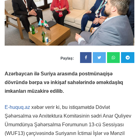
Paylaş:
Azərbaycan ilə Suriya arasında postmünaqişə
dövründə bərpa və inkişaf sahələrində əməkdaşlıq
imkanları müzakirə edilib.
E-huquq.az
xəbər verir ki, bu istiqamətdə Dövlət
Şəhərsalma və Arxitektura Komitəsinin sədri Anar Quliyev
Ümumdünya Şəhərsalma Forumunun 13-cü Sessiyası
(WUF13) çərçivəsində Suriyanın İctimai İşlər və Mənzil