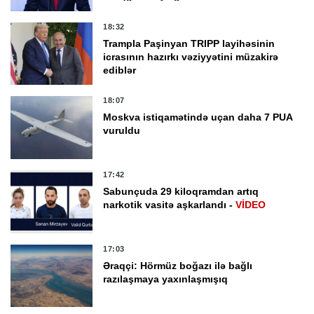
18:32
Trampla Paşinyan TRIPP layihəsinin
icrasının hazırkı vəziyyətini müzakirə
ediblər
18:07
Moskva istiqamətində uçan daha 7 PUA
vuruldu
17:42
Sabunçuda 29 kiloqramdan artıq
narkotik vasitə aşkarlandı -
VİDEO
17:03
Əraqçi: Hörmüz boğazı ilə bağlı
razılaşmaya yaxınlaşmışıq