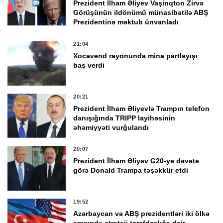
Prezident İlham Əliyev Vaşinqton Zirvə
Görüşünün ildönümü münasibətilə ABŞ
Prezidentinə məktub ünvanladı
21:04
Xocavənd rayonunda mina partlayışı
baş verdi
20:21
Prezident İlham Əliyevlə Trampın telefon
danışığında TRIPP layihəsinin
əhəmiyyəti vurğulandı
20:07
Prezident İlham Əliyev G20-yə dəvətə
görə Donald Trampa təşəkkür etdi
19:52
Azərbaycan və ABŞ prezidentləri iki ölkə