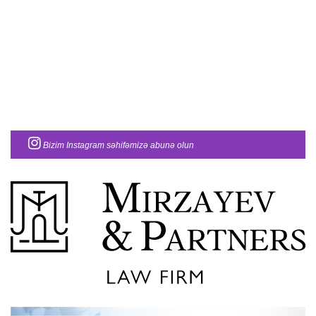
Bizim Instagram səhifəmizə abunə olun