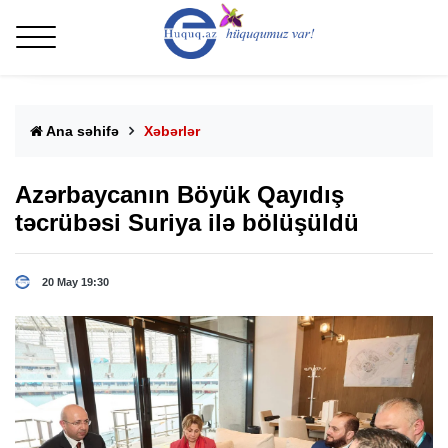
Ana səhifə
Xəbərlər
Azərbaycanın Böyük Qayıdış
təcrübəsi Suriya ilə bölüşüldü
20 May 19:30