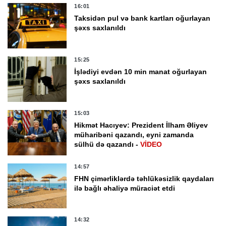
16:01
Taksidən pul və bank kartları oğurlayan
şəxs saxlanıldı
15:25
İşlədiyi evdən 10 min manat oğurlayan
şəxs saxlanıldı
15:03
Hikmət Hacıyev: Prezident İlham Əliyev
müharibəni qazandı, eyni zamanda
sülhü də qazandı -
VİDEO
14:57
FHN çimərliklərdə təhlükəsizlik qaydaları
ilə bağlı əhaliyə müraciət etdi
14:32