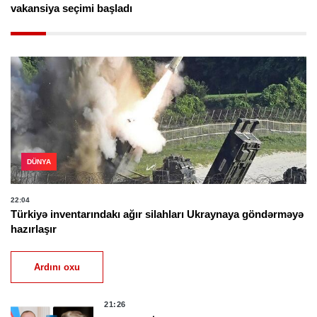
vakansiya seçimi başladı
DÜNYA
22:04
Türkiyə inventarındakı ağır silahları Ukraynaya göndərməyə
hazırlaşır
Ardını oxu
21:26