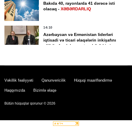
Bakıda 40, rayonlarda 41 dərəcə isti
olacaq -
XƏBƏRDARLIQ
14:10
Azərbaycan və Ermənistan liderləri
iqtisadi və ticari əlaqələrin inkişafını
sülhün faydalarının təzahürü kimi
qiymətləndirib
13:28
Nikol Paşinyan Prezident İlham Əliyevə
zəng etdi
Vəkillik fəaliyyəti
Qanunvericilik
Hüquqi maarifləndirmə
12:29
Haqqımızda
Bizimlə əlaqə
Sabah 40 dərəcə isti olacaq
Bütün hüquqlar qorunur © 2026
12:01
Dənizdə batan yeniyetmənin meyiti