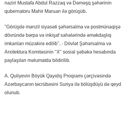
naziri Mustafa Abdul Razzaq və Dəməşq şəhərinin
qubernatoru Mahir Maruan ilə görüşüb.
"Görüşdə mənzil siyasəti şəhərsalma və postmünaqişə
dövründə bərpa və inkişaf sahələrində əməkdaşlıq
imkanları müzakirə edilib", - Dövlət Şəhərsalma və
Arxitektura Komitəsinin "X" sosial şəbəkə hesabında
paylaşılan məlumatda bildirilib.
A. Quliyevin Böyük Qayıdış Proqramı çərçivəsində
Azərbaycanın təcrübəsini Suriya ilə bölüşdüyü də qeyd
olunub.