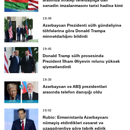
arasında strateji tərəfdaşlığa dair
sənədin imzalanmasını tarixi hadisə kimi
qiymətləndirdi
19:49
Azərbaycan Prezidenti sülh gündəliyinə
töhfələrinə görə Donald Trampa
minnətdarlığını bildirdi
19:45
Donald Tramp sülh prosesində
Prezident İlham Əliyevin rolunu yüksək
qiymətləndirdi
19:30
Azərbaycan və ABŞ prezidentləri
arasında telefon danışığı oldu
19:02
Rubio: Ermənistanla Azərbaycanı
nümayiş etdirdikləri cəsarət və
uzaqgörənliyə görə təbrik edirik