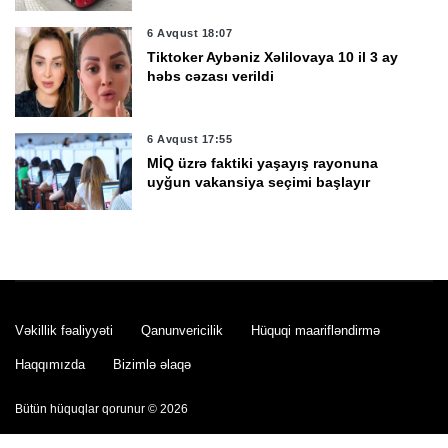
6 Avqust 18:07
Tiktoker Aybəniz Xəlilovaya 10 il 3 ay
həbs cəzası verildi
6 Avqust 17:55
MİQ üzrə faktiki yaşayış rayonuna
uyğun vakansiya seçimi başlayır
6 Avqust 17:35
Rezidenturaya qəbul imtahanının 2-ci
mərhələsində 1000-ə yaxın şəxs iştirak
edəcək
Vəkillik fəaliyyəti
Qanunvericilik
Hüquqi maarifləndirmə
6 Avqust 17:11
Haqqımızda
Bizimlə əlaqə
Rusiya son sutka ərzində Ukraynaya
məxsus 1 155 PUA vurub
Bütün hüquqlar qorunur © 2026