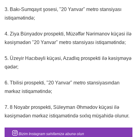
3. Bakı-Sumqayıt şosesi, "20 Yanvar" metro stansiyası
istiqamətində;
4. Ziya Bünyadov prospekti, Müzəffər Nərimanov küçəsi ilə
kəsişmədən "20 Yanvar" metro stansiyası istiqamətində;
5. Üzeyir Hacıbəyli küçəsi, Azadlıq prospekti ilə kəsişməyə
qədər;
6. Tbilisi prospekti, "20 Yanvar" metro stansiyasından
mərkəz istiqamətində;
7. 8 Noyabr prospekti, Süleyman Əhmədov küçəsi ilə
kəsişmədən mərkəz istiqamətində sıxlıq müşahidə olunur.
Bizim Instagram səhifəmizə abunə olun