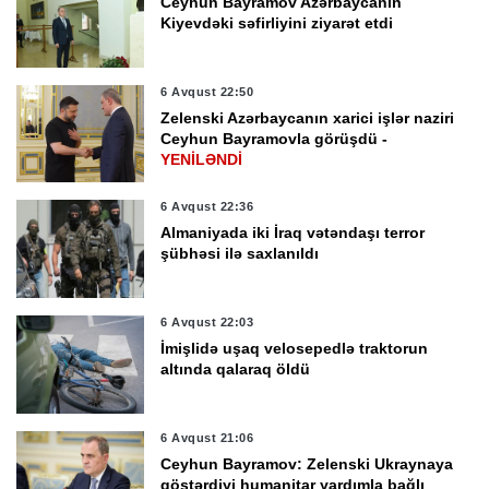
Ceyhun Bayramov Azərbaycanın
Kiyevdəki səfirliyini ziyarət etdi
6 Avqust 22:50
Zelenski Azərbaycanın xarici işlər naziri
Ceyhun Bayramovla görüşdü -
YENİLƏNDİ
6 Avqust 22:36
Almaniyada iki İraq vətəndaşı terror
şübhəsi ilə saxlanıldı
6 Avqust 22:03
İmişlidə uşaq velosepedlə traktorun
altında qalaraq öldü
6 Avqust 21:06
Ceyhun Bayramov: Zelenski Ukraynaya
göstərdiyi humanitar yardımla bağlı