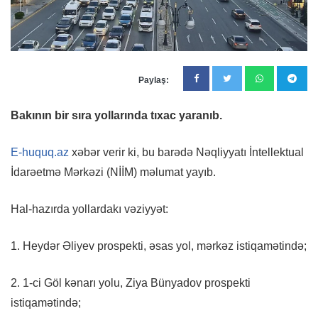
Paylaş:
Bakının bir sıra yollarında tıxac yaranıb.
E-huquq.az
xəbər verir ki, bu barədə Nəqliyyatı İntellektual
İdarəetmə Mərkəzi (NİİM) məlumat yayıb.
Hal-hazırda yollardakı vəziyyət:
1. Heydər Əliyev prospekti, əsas yol, mərkəz istiqamətində;
2. 1-ci Göl kənarı yolu, Ziya Bünyadov prospekti
istiqamətində;