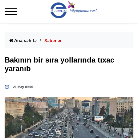
Ana səhifə
Xəbərlər
Bakının bir sıra yollarında tıxac
yaranıb
21 May 09:01