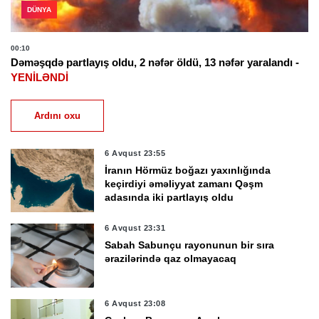
DÜNYA
00:10
Dəməşqdə partlayış oldu, 2 nəfər öldü, 13 nəfər yaralandı -
YENİLƏNDİ
Ardını oxu
6 Avqust 23:55
İranın Hörmüz boğazı yaxınlığında
keçirdiyi əməliyyat zamanı Qəşm
adasında iki partlayış oldu
6 Avqust 23:31
Sabah Sabunçu rayonunun bir sıra
ərazilərində qaz olmayacaq
6 Avqust 23:08