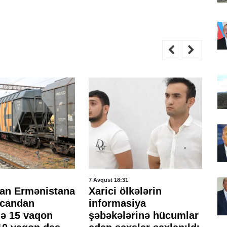
7 Avqust 18:31
7 A
an Ermənistana
Xarici ölkələrin
Bə
ycandan
informasiya
y
ə 15 vaqon
şəbəkələrinə hücumlar
-