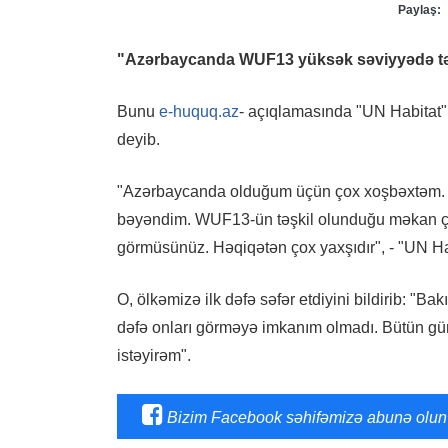
Paylaş:
"Azərbaycanda WUF13 yüksək səviyyədə tə
Bunu
e-huquq.az
- açıqlamasında "UN Habitat
deyib.
"Azərbaycanda olduğum üçün çox xoşbəxtəm. İ
bəyəndim. WUF13-ün təşkil olunduğu məkan çox 
görmüsünüz. Həqiqətən çox yaxşıdır", - "UN H
O, ölkəmizə ilk dəfə səfər etdiyini bildirib: "B
dəfə onları görməyə imkanım olmadı. Bütün gün
istəyirəm".
Bizim Facebook səhifəmizə abunə olun