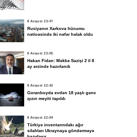
8 Avqust 23:47
Rusiyanın Xarkova hücumu
nəticəsində iki nəfər həlak oldu
8 Avqust 23:05
Hakan Fidan: Məkkə Sazişi 2 il 8
ay ərzində hazırlanıb
8 Avqust 22:42
Goranboyda evdən 18 yaşlı gənc
qızın meyiti tapıldı
8 Avqust 22:04
Türkiyə inventarındakı ağır
silahları Ukraynaya göndərməyə
hazırlaşır