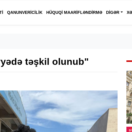
TI
QANUNVERICILIK
HÜQUQI MAARIFLƏNDIRMƏ
DIGƏR
XƏ
yədə təşkil olunub"
S