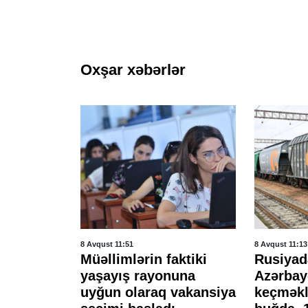
Oxşar xəbərlər
8 Avqust 11:51
8 Avqust 11:13
Müəllimlərin faktiki
Rusiyad
rtıq
yaşayış rayonuna
Azərba
ə
uyğun olaraq vakansiya
keçməkl