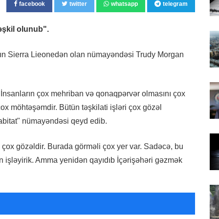
facebook
twitter
whatsapp
telegram
şkil olunub".
"ın Sierra Lieonedən olan nümayəndəsi Trudy Morgan
nsanların çox mehriban və qonaqpərvər olmasını çox
möhtəşəmdir. Bütün təşkilati işləri çox gözəl
abitat" nümayəndəsi qeyd edib.
akı çox gözəldir. Burada görməli çox yer var. Sadəcə, bu
 işləyirik. Amma yenidən qayıdıb İçərişəhəri gəzmək