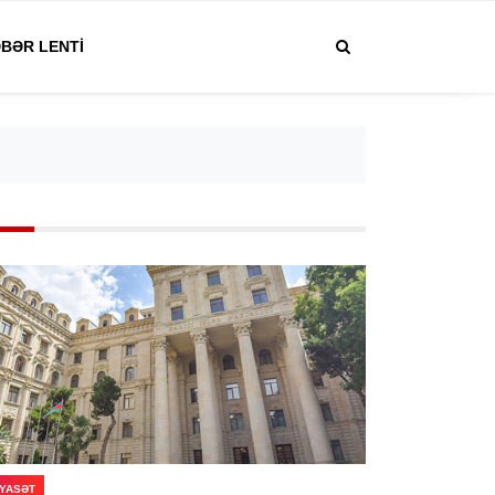
BƏR LENTI
IYASƏT