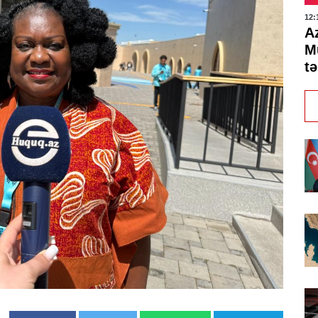
12:
A
M
tə