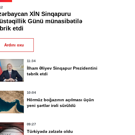
12
zərbaycan XİN Sinqapuru
üstəqillik Günü münasibətilə
brik etdi
Ardını oxu
11:34
İlham Əliyev Sinqapur Prezidentini
təbrik etdi
10:04
Hörmüz boğazının açılması üçün
yeni şərtlər irəli sürüldü
09:27
Türkiyədə zəlzələ oldu