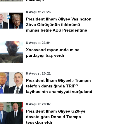
8 Avqust 21:26
Prezident İlham Əliyev Vaşinqton
Zirvə Görüşünün ildönümü
münasibətilə ABŞ Prezidentinə
məktub ünvanladı
8 Avqust 21:04
Xocavənd rayonunda mina
partlayışı baş verdi
8 Avqust 20:21
Prezident İlham Əliyevlə Trampın
telefon danışığında TRIPP
layihəsinin əhəmiyyəti vurğulandı
vqust 17:43
7 Avqust 16:26
8 Avqust 20:07
zi yerlərə yağış
Maliyyə Nazirliyi I
Prezident İlham Əliyev G20-yə
ağacaq, dolu düşəcək
yarımildə 315 məhkə
dəvətə görə Donald Trampa
təşəkkür etdi
XƏBƏRDARLIQ
işinə cavabdeh