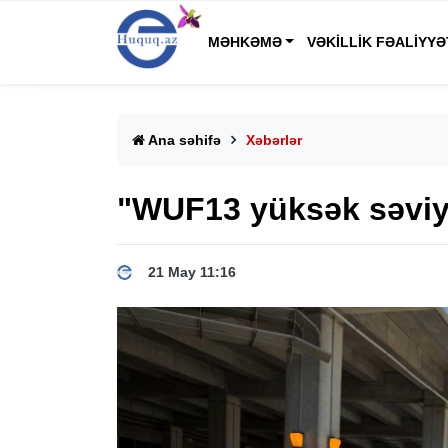
MƏHKƏMƏ
VƏKILLIK FƏALIYYƏ
Ana səhifə
Xəbərlər
"WUF13 yüksək səviy
21 May 11:16