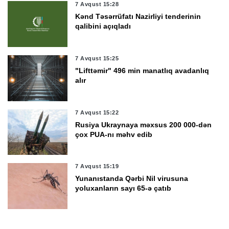
7 Avqust 15:28
Kənd Təsərrüfatı Nazirliyi tenderinin
qalibini açıqladı
7 Avqust 15:25
"Lifttəmir" 496 min manatlıq avadanlıq
alır
7 Avqust 15:22
Rusiya Ukraynaya məxsus 200 000-dən
çox PUA-nı məhv edib
7 Avqust 15:19
Yunanıstanda Qərbi Nil virusuna
yoluxanların sayı 65-ə çatıb
7 Avqust 15:08