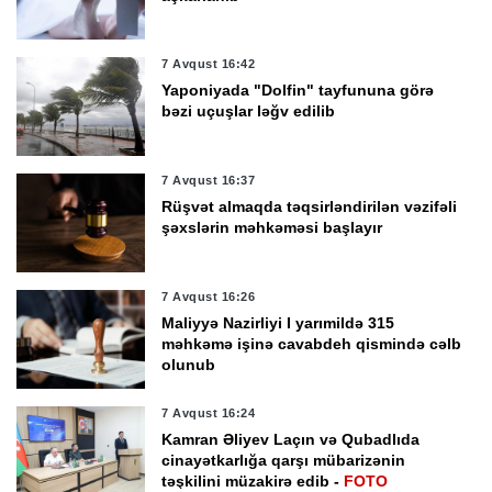
7 Avqust 16:42
Yaponiyada "Dolfin" tayfununa görə
bəzi uçuşlar ləğv edilib
7 Avqust 16:37
Rüşvət almaqda təqsirləndirilən vəzifəli
şəxslərin məhkəməsi başlayır
7 Avqust 16:26
Maliyyə Nazirliyi I yarımildə 315
məhkəmə işinə cavabdeh qismində cəlb
olunub
7 Avqust 16:24
Kamran Əliyev Laçın və Qubadlıda
cinayətkarlığa qarşı mübarizənin
təşkilini müzakirə edib -
FOTO