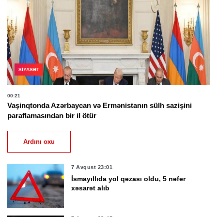
SIYASƏT
00:21
Vaşinqtonda Azərbaycan və Ermənistanın sülh sazişini
paraflamasından bir il ötür
Ardını oxu
7 Avqust 23:01
İsmayıllıda yol qəzası oldu, 5 nəfər
xəsarət alıb