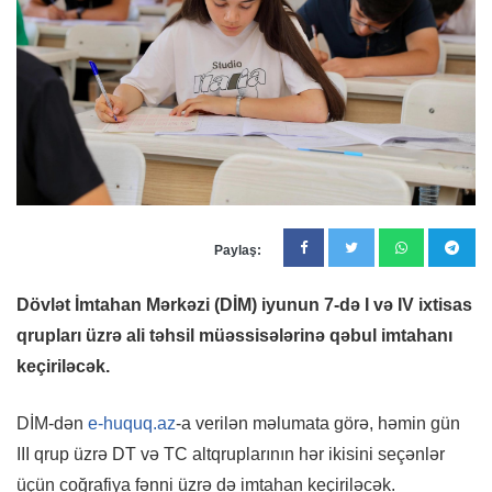
Paylaş:
Dövlət İmtahan Mərkəzi (DİM) iyunun 7-də I və IV ixtisas
qrupları üzrə ali təhsil müəssisələrinə qəbul imtahanı
keçiriləcək.
DİM-dən
e-huquq.az
-a verilən məlumata görə, həmin gün
III qrup üzrə DT və TC altqruplarının hər ikisini seçənlər
üçün coğrafiya fənni üzrə də imtahan keçiriləcək.