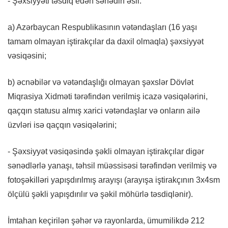
- Şəxsiyyəti təsdiq edən sənədin əsli.
a) Azərbaycan Respublikasının vətəndaşları (16 yaşı
tamam olmayan iştirakçılar da daxil olmaqla) şəxsiyyət
vəsiqəsini;
b) əcnəbilər və vətəndaşlığı olmayan şəxslər Dövlət
Miqrasiya Xidməti tərəfindən verilmiş icazə vəsiqələrini,
qaçqın statusu almış xarici vətəndaşlar və onların ailə
üzvləri isə qaçqın vəsiqələrini;
- Şəxsiyyət vəsiqəsində şəkli olmayan iştirakçılar digər
sənədlərlə yanaşı, təhsil müəssisəsi tərəfindən verilmiş və
fotoşəkilləri yapışdırılmış arayışı (arayışa iştirakçının 3x4sm
ölçülü şəkli yapışdırılır və şəkil möhürlə təsdiqlənir).
İmtahan keçirilən şəhər və rayonlarda, ümumilikdə 212