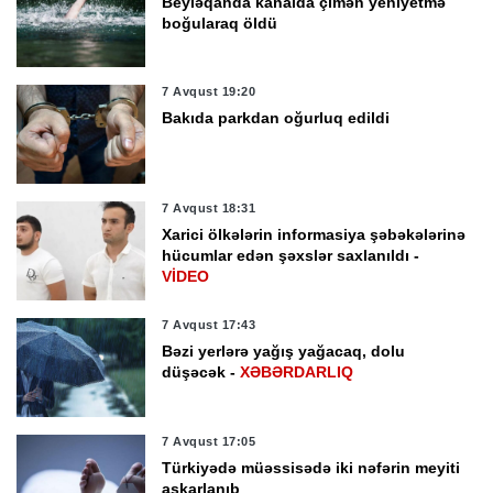
Beyləqanda kanalda çimən yeniyetmə
boğularaq öldü
7 Avqust 19:20
Bakıda parkdan oğurluq edildi
7 Avqust 18:31
Xarici ölkələrin informasiya şəbəkələrinə
hücumlar edən şəxslər saxlanıldı -
VİDEO
7 Avqust 17:43
Bəzi yerlərə yağış yağacaq, dolu
düşəcək -
XƏBƏRDARLIQ
7 Avqust 17:05
Türkiyədə müəssisədə iki nəfərin meyiti
aşkarlanıb