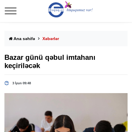
Ana səhifə
Xəbərlər
Bazar günü qəbul imtahanı
keçiriləcək
3 İyun 09:48