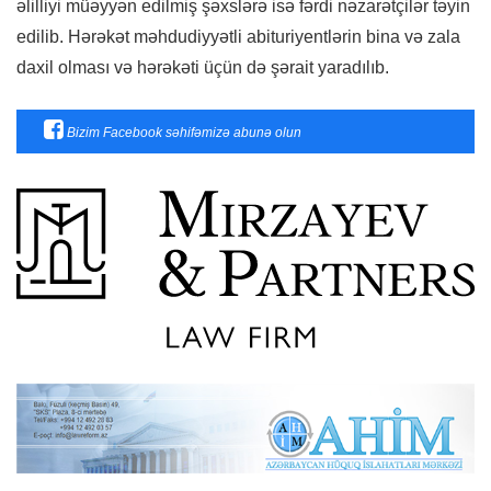
əlilliyi müəyyən edilmiş şəxslərə isə fərdi nəzarətçilər təyin
edilib. Hərəkət məhdudiyyətli abituriyentlərin bina və zala
daxil olması və hərəkəti üçün də şərait yaradılıb.
Bizim Facebook səhifəmizə abunə olun