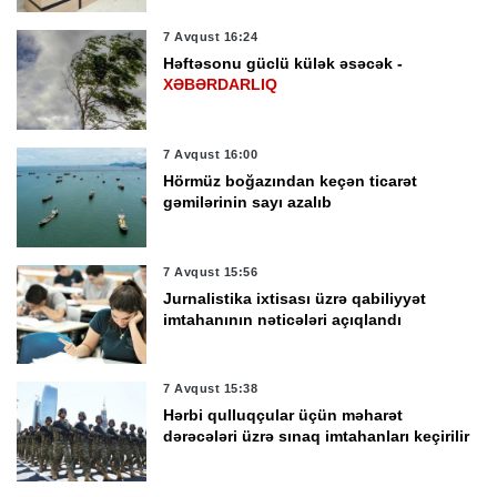
7 Avqust 16:24
Həftəsonu güclü külək əsəcək -
XƏBƏRDARLIQ
7 Avqust 16:00
Hörmüz boğazından keçən ticarət
gəmilərinin sayı azalıb
7 Avqust 15:56
Jurnalistika ixtisası üzrə qabiliyyət
imtahanının nəticələri açıqlandı
7 Avqust 15:38
Hərbi qulluqçular üçün məharət
dərəcələri üzrə sınaq imtahanları keçirilir