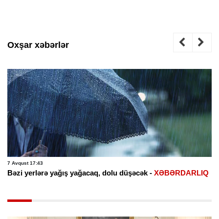
Oxşar xəbərlər
7 Avqust 17:43
Bəzi yerlərə yağış yağacaq, dolu düşəcək -
XƏBƏRDARLIQ