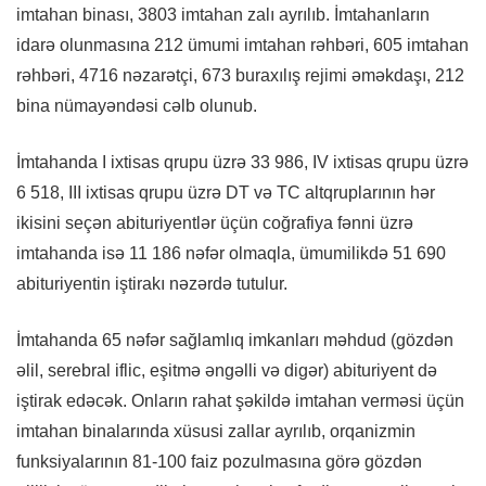
imtahan binası, 3803 imtahan zalı ayrılıb. İmtahanların
idarə olunmasına 212 ümumi imtahan rəhbəri, 605 imtahan
rəhbəri, 4716 nəzarətçi, 673 buraxılış rejimi əməkdaşı, 212
bina nümayəndəsi cəlb olunub.
İmtahanda I ixtisas qrupu üzrə 33 986, IV ixtisas qrupu üzrə
6 518, III ixtisas qrupu üzrə DT və TC altqruplarının hər
ikisini seçən abituriyentlər üçün coğrafiya fənni üzrə
imtahanda isə 11 186 nəfər olmaqla, ümumilikdə 51 690
abituriyentin iştirakı nəzərdə tutulur.
İmtahanda 65 nəfər sağlamlıq imkanları məhdud (gözdən
əlil, serebral iflic, eşitmə əngəlli və digər) abituriyent də
iştirak edəcək. Onların rahat şəkildə imtahan verməsi üçün
imtahan binalarında xüsusi zallar ayrılıb, orqanizmin
funksiyalarının 81-100 faiz pozulmasına görə gözdən