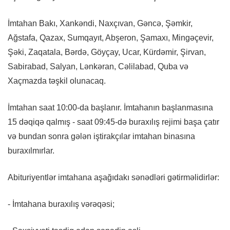
İmtahan Bakı, Xankəndi, Naxçıvan, Gəncə, Şəmkir,
Ağstafa, Qazax, Sumqayıt, Abşeron, Şamaxı, Mingəçevir,
Şəki, Zaqatala, Bərdə, Göyçay, Ucar, Kürdəmir, Şirvan,
Sabirabad, Salyan, Lənkəran, Cəlilabad, Quba və
Xaçmazda təşkil olunacaq.
İmtahan saat 10:00-da başlanır. İmtahanın başlanmasına
15 dəqiqə qalmış - saat 09:45-də buraxılış rejimi başa çatır
və bundan sonra gələn iştirakçılar imtahan binasına
buraxılmırlar.
Abituriyentlər imtahana aşağıdakı sənədləri gətirməlidirlər:
- İmtahana buraxılış vərəqəsi;