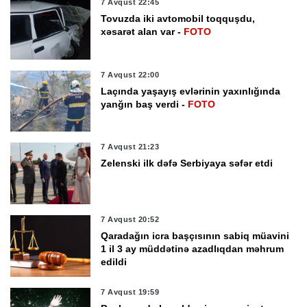
7 Avqust 22:45
Tovuzda iki avtomobil toqquşdu,
xəsarət alan var -
FOTO
7 Avqust 22:00
Laçında yaşayış evlərinin yaxınlığında
yanğın baş verdi -
FOTO
7 Avqust 21:23
Zelenski ilk dəfə Serbiyaya səfər etdi
7 Avqust 20:52
Qaradağın icra başçısının sabiq müavini
1 il 3 ay müddətinə azadlıqdan məhrum
edildi
7 Avqust 19:59