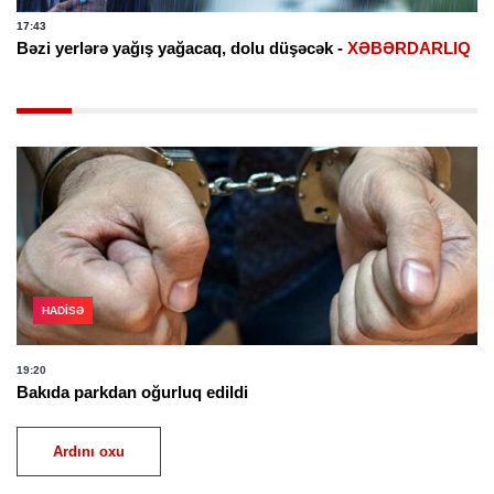
17:43
Bəzi yerlərə yağış yağacaq, dolu düşəcək -
XƏBƏRDARLIQ
HADISƏ
19:20
Bakıda parkdan oğurluq edildi
Ardını oxu