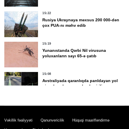
15:22
Rusiya Ukraynaya məxsus 200 000-dən
çox PUA-nı məhv edib
15:19
Yunanıstanda Qərbi Nil virusuna
yoluxanların sayı 65-ə çatıb
15:08
Avstraliyada qaranlıqda parıldayan yol
nişanlamaları sınaqdan keçirilir
15:02
İngiltərədə yaşıl parklar sürətlə
qurumağa başlayıb
Vəkillik fəaliyyəti
Qanunvericilik
Hüquqi maarifləndirmə