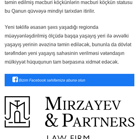
təmin edilmiş məcburi köçkünlərin məcburi köçkün statusu
bu Qanun qüvvəyə mindiyi tarixdən itirilir.
Yeni təklifə əsasən şəxs yaşadığı regionda
müəyyənləşdirilmiş ölçüdə başqa yaşayış yeri ilə əvvəlki
yaşayış yerinin əvəzinə təmin ediləcək, bununla da dövlət
tərəfindən yeni yaşayış sahəsinin verilməsi vətəndaşın
mülkiyyət hüququnun tam bərpasına xidmət edəcək.
Bizim Facebook səhifəmizə abunə olun