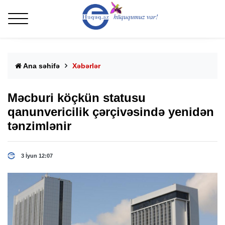
Ana səhifə
Xəbərlər
Məcburi köçkün statusu
qanunvericilik çərçivəsində yenidən
tənzimlənir
3 İyun 12:07