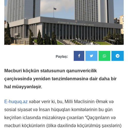
Paylaş:
Məcburi köçkün statusunun qanunvericilik
çərçivəsində yenidən tənzimlənməsinə dair daha bir
hal müəyyənləşir.
E-huquq.az
xəbər verir ki, bu, Milli Məclisinin Əmək və
sosial siyasət və İnsan hüquqları komitələrinin bu gün
keçirilən iclasında müzakirəyə çıxarılan “Qaçqınların və
məcburi köçkünlərin (ölkə daxilində köçürülmüş şəxslərin)