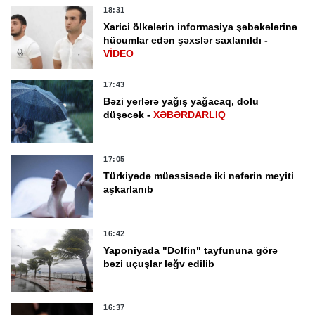
18:31
Xarici ölkələrin informasiya şəbəkələrinə
hücumlar edən şəxslər saxlanıldı -
VİDEO
17:43
Bəzi yerlərə yağış yağacaq, dolu
düşəcək -
XƏBƏRDARLIQ
17:05
Türkiyədə müəssisədə iki nəfərin meyiti
aşkarlanıb
16:42
Yaponiyada "Dolfin" tayfununa görə
bəzi uçuşlar ləğv edilib
16:37