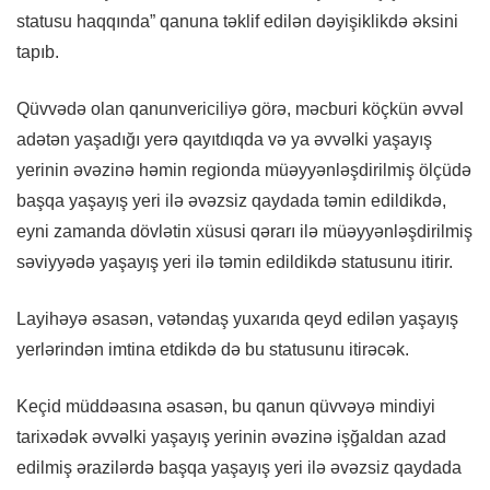
statusu haqqında” qanuna təklif edilən dəyişiklikdə əksini
tapıb.
Qüvvədə olan qanunvericiliyə görə, məcburi köçkün əvvəl
adətən yaşadığı yerə qayıtdıqda və ya əvvəlki yaşayış
yerinin əvəzinə həmin regionda müəyyənləşdirilmiş ölçüdə
başqa yaşayış yeri ilə əvəzsiz qaydada təmin edildikdə,
eyni zamanda dövlətin xüsusi qərarı ilə müəyyənləşdirilmiş
səviyyədə yaşayış yeri ilə təmin edildikdə statusunu itirir.
Layihəyə əsasən, vətəndaş yuxarıda qeyd edilən yaşayış
yerlərindən imtina etdikdə də bu statusunu itirəcək.
Keçid müddəasına əsasən, bu qanun qüvvəyə mindiyi
tarixədək əvvəlki yaşayış yerinin əvəzinə işğaldan azad
edilmiş ərazilərdə başqa yaşayış yeri ilə əvəzsiz qaydada