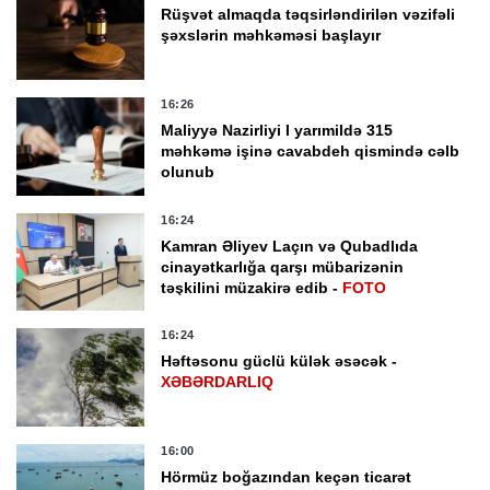
Rüşvət almaqda təqsirləndirilən vəzifəli
şəxslərin məhkəməsi başlayır
16:26
Maliyyə Nazirliyi I yarımildə 315
məhkəmə işinə cavabdeh qismində cəlb
olunub
16:24
Kamran Əliyev Laçın və Qubadlıda
cinayətkarlığa qarşı mübarizənin
təşkilini müzakirə edib -
FOTO
16:24
Həftəsonu güclü külək əsəcək -
XƏBƏRDARLIQ
16:00
Hörmüz boğazından keçən ticarət