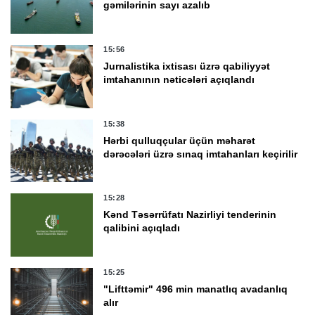
gəmilərinin sayı azalıb
15:56
Jurnalistika ixtisası üzrə qabiliyyət
imtahanının nəticələri açıqlandı
15:38
Hərbi qulluqçular üçün məharət
dərəcələri üzrə sınaq imtahanları keçirilir
15:28
Kənd Təsərrüfatı Nazirliyi tenderinin
qalibini açıqladı
15:25
"Lifttəmir" 496 min manatlıq avadanlıq
alır