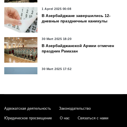
1 Aprel 2025 00:08
В Азербайджане завершились 12-
дневные праздничные каникулы
30 Mart 2025 18:20
В Азербайджанской Армии отмечен
праздник Рамазан
30 Mart 2025 17:52
В Азербайджане на ряде дорог
снизится дальность видимости
30 Mart 2025 16:35
Эрдоган: Турция вносит важный
Адвокатская деятельность
Законодательство
вклад в мир и безопасность в
Азербайджане
Юридическое просвещение
О нас
Связаться с нами