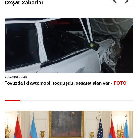
Oxşar xəbərlər
7 Avqust 22:45
Tovuzda iki avtomobil toqquşdu, xəsarət alan var -
FOTO