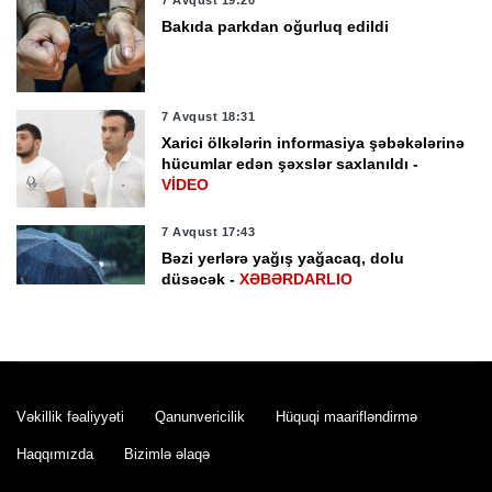
Bakıda parkdan oğurluq edildi
7 Avqust 18:31
Xarici ölkələrin informasiya şəbəkələrinə
hücumlar edən şəxslər saxlanıldı -
VİDEO
7 Avqust 17:43
Bəzi yerlərə yağış yağacaq, dolu
düşəcək -
XƏBƏRDARLIQ
7 Avqust 17:05
Türkiyədə müəssisədə iki nəfərin meyiti
aşkarlanıb
Vəkillik fəaliyyəti
Qanunvericilik
Hüquqi maarifləndirmə
Haqqımızda
Bizimlə əlaqə
7 Avqust 16:42
Yaponiyada "Dolfin" tayfununa görə