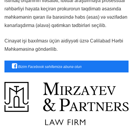
istintaq orqanının vəsatəti, ibtidai araşdırmaya prosessual
rəhbərliyi həyata keçirən prokurorun təqdimatı əsasında
məhkəmənin qərarı ilə barəsində həbs (əsas) və vəzifədən
kənarlaşdırma (əlavə) qətimkan tədbirləri seçilib.
Cinayət işi baxılması üçün aidiyyəti üzrə Cəlilabad Hərbi
Məhkəməsinə göndərilib.
Bizim Facebook səhifəmizə abunə olun