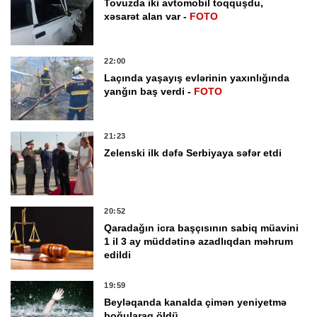
Tovuzda iki avtomobil toqquşdu,
xəsarət alan var -
FOTO
22:00
Laçında yaşayış evlərinin yaxınlığında
yanğın baş verdi -
FOTO
21:23
Zelenski ilk dəfə Serbiyaya səfər etdi
20:52
Qaradağın icra başçısının sabiq müavini
1 il 3 ay müddətinə azadlıqdan məhrum
edildi
19:59
Beyləqanda kanalda çimən yeniyetmə
boğularaq öldü