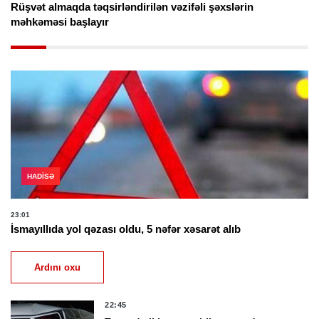
Rüşvət almaqda təqsirləndirilən vəzifəli şəxslərin
məhkəməsi başlayır
HADISƏ
23:01
İsmayıllıda yol qəzası oldu, 5 nəfər xəsarət alıb
Ardını oxu
22:45