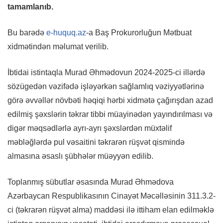
tamamlanıb.
Bu barədə
e-huquq.az
-a Baş Prokurorluğun Mətbuat
xidmətindən məlumat verilib.
İbtidai istintaqla Murad Əhmədovun 2024-2025-ci illərdə
sözügedən vəzifədə işləyərkən sağlamlıq vəziyyətlərinə
görə əvvəllər növbəti həqiqi hərbi xidmətə çağırışdan azad
edilmiş şəxslərin təkrar tibbi müayinədən yayındırılması və
digər məqsədlərlə ayrı-ayrı şəxslərdən müxtəlif
məbləğlərdə pul vəsaitini təkrarən rüşvət qismində
almasına əsaslı şübhələr müəyyən edilib.
Toplanmış sübutlar əsasında Murad Əhmədova
Azərbaycan Respublikasının Cinayət Məcəlləsinin 311.3.2-
ci (təkrarən rüşvət alma) maddəsi ilə ittiham elan edilməklə