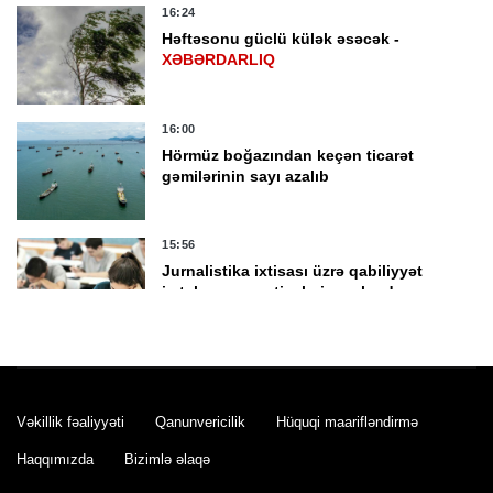
16:24
Həftəsonu güclü külək əsəcək -
XƏBƏRDARLIQ
16:00
Hörmüz boğazından keçən ticarət
gəmilərinin sayı azalıb
15:56
Jurnalistika ixtisası üzrə qabiliyyət
imtahanının nəticələri açıqlandı
15:38
Hərbi qulluqçular üçün məharət
dərəcələri üzrə sınaq imtahanları keçirilir
Vəkillik fəaliyyəti
Qanunvericilik
Hüquqi maarifləndirmə
Haqqımızda
Bizimlə əlaqə
15:28