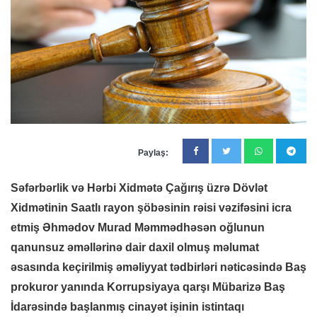
Paylaş:
Səfərbərlik və Hərbi Xidmətə Çağırış üzrə Dövlət
Xidmətinin Saatlı rayon şöbəsinin rəisi vəzifəsini icra
etmiş Əhmədov Murad Məmmədhəsən oğlunun
qanunsuz əməllərinə dair daxil olmuş məlumat
əsasında keçirilmiş əməliyyat tədbirləri nəticəsində Baş
prokuror yanında Korrupsiyaya qarşı Mübarizə Baş
İdarəsində başlanmış cinayət işinin istintaqı