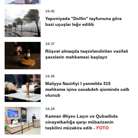
16:42
Yaponiyada "Dolfin" tayfununa görə
bəzi uçuşlar ləğv edilib
16:37
Rüşvət almaqda təqsirləndirilən vəzifəli
şəxslərin məhkəməsi başlayır
16:26
Maliyyə Nazirliyi I yarımildə 315
məhkəmə işinə cavabdeh qismində cəlb
olunub
16:24
Kamran Əliyev Laçın və Qubadlıda
cinayətkarlığa qarşı mübarizənin
təşkilini müzakirə edib -
FOTO