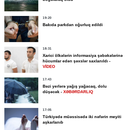
19:20
Bakıda parkdan oğurluq edildi
18:31
Xarici ölkələrin informasiya şəbəkələrinə
hücumlar edən şəxslər saxlanıldı -
VİDEO
17:43
Bəzi yerlərə yağış yağacaq, dolu
düşəcək -
XƏBƏRDARLIQ
17:05
Türkiyədə müəssisədə iki nəfərin meyiti
aşkarlanıb