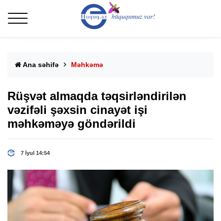
Ana səhifə
Məhkəmə
Rüşvət almaqda təqsirləndirilən
vəzifəli şəxsin cinayət işi
məhkəməyə göndərildi
7 İyul 14:54