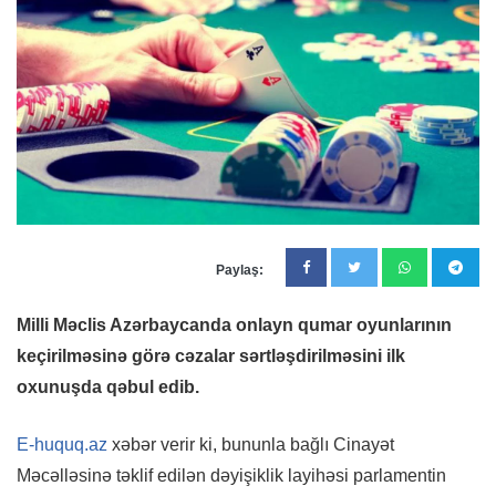
Paylaş:
Milli Məclis Azərbaycanda onlayn qumar oyunlarının
keçirilməsinə görə cəzalar sərtləşdirilməsini ilk
oxunuşda qəbul edib.
E-huquq.az
xəbər verir ki, bununla bağlı Cinayət
Məcəlləsinə təklif edilən dəyişiklik layihəsi parlamentin