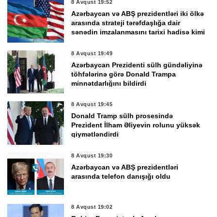
8 Avqust 19:52
Azərbaycan və ABŞ prezidentləri iki ölkə
arasında strateji tərəfdaşlığa dair
sənədin imzalanmasını tarixi hadisə kimi
qiymətləndirdi
8 Avqust 19:49
Azərbaycan Prezidenti sülh gündəliyinə
töhfələrinə görə Donald Trampa
minnətdarlığını bildirdi
8 Avqust 19:45
Donald Tramp sülh prosesində
Prezident İlham Əliyevin rolunu yüksək
qiymətləndirdi
8 Avqust 19:30
Azərbaycan və ABŞ prezidentləri
arasında telefon danışığı oldu
8 Avqust 19:02