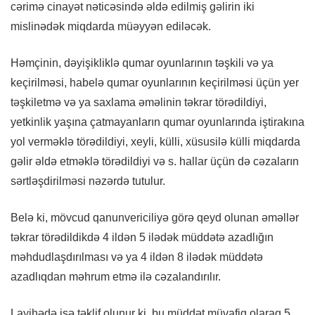
cərimə cinayət nəticəsində əldə edilmiş gəlirin iki
mislinədək miqdarda müəyyən ediləcək.
Həmçinin, dəyişikliklə qumar oyunlarının təşkili və ya
keçirilməsi, habelə qumar oyunlarının keçirilməsi üçün yer
təşkiletmə və ya saxlama əməlinin təkrar törədildiyi,
yetkinlik yaşına çatmayanların qumar oyunlarında iştirakına
yol verməklə törədildiyi, xeyli, külli, xüsusilə külli miqdarda
gəlir əldə etməklə törədildiyi və s. hallar üçün də cəzaların
sərtləşdirilməsi nəzərdə tutulur.
Belə ki, mövcud qanunvericiliyə görə qeyd olunan əməllər
təkrar törədildikdə 4 ildən 5 ilədək müddətə azadlığın
məhdudlaşdırılması və ya 4 ildən 8 ilədək müddətə
azadlıqdan məhrum etmə ilə cəzalandırılır.
Layihədə isə təklif olunur ki, bu müddət müvafiq olaraq 5