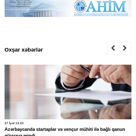
Oxşar xəbərlər
27 İyul 13:23
Azərbaycanda startaplar və vençur mühiti ilə bağlı qanun
qüvvəyə mindi