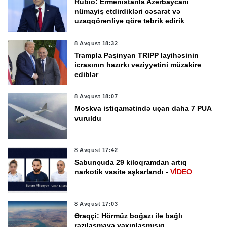
Rubio: Ermənistanla Azərbaycanı
nümayiş etdirdikləri cəsarət və
uzaqgörənliyə görə təbrik edirik
8 Avqust 18:32
Trampla Paşinyan TRIPP layihəsinin
icrasının hazırkı vəziyyətini müzakirə
ediblər
8 Avqust 18:07
Moskva istiqamətində uçan daha 7 PUA
vuruldu
8 Avqust 17:42
Sabunçuda 29 kiloqramdan artıq
narkotik vasitə aşkarlandı -
VİDEO
8 Avqust 17:03
Əraqçi: Hörmüz boğazı ilə bağlı
razılaşmaya yaxınlaşmışıq