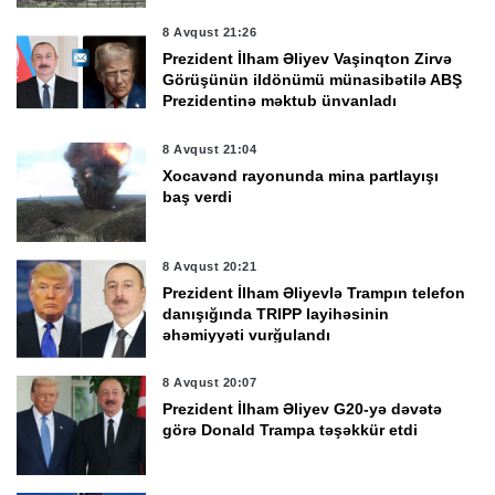
8 Avqust 21:26
Prezident İlham Əliyev Vaşinqton Zirvə
Görüşünün ildönümü münasibətilə ABŞ
Prezidentinə məktub ünvanladı
8 Avqust 21:04
Xocavənd rayonunda mina partlayışı
baş verdi
8 Avqust 20:21
Prezident İlham Əliyevlə Trampın telefon
danışığında TRIPP layihəsinin
əhəmiyyəti vurğulandı
8 Avqust 20:07
Prezident İlham Əliyev G20-yə dəvətə
görə Donald Trampa təşəkkür etdi