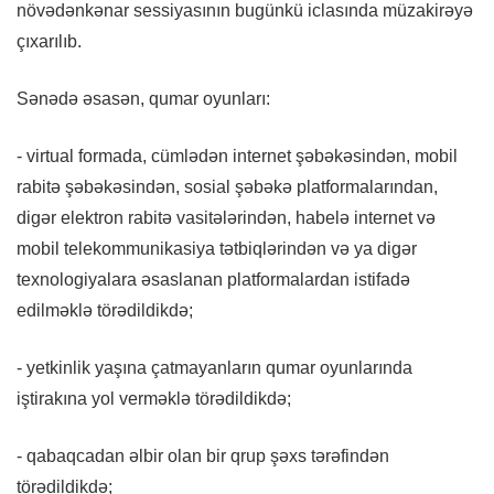
növədənkənar sessiyasının bugünkü iclasında müzakirəyə
çıxarılıb.
Sənədə əsasən, qumar oyunları:
- virtual formada, cümlədən internet şəbəkəsindən, mobil
rabitə şəbəkəsindən, sosial şəbəkə platformalarından,
digər elektron rabitə vasitələrindən, habelə internet və
mobil telekommunikasiya tətbiqlərindən və ya digər
texnologiyalara əsaslanan platformalardan istifadə
edilməklə törədildikdə;
- yetkinlik yaşına çatmayanların qumar oyunlarında
iştirakına yol verməklə törədildikdə;
- qabaqcadan əlbir olan bir qrup şəxs tərəfindən
törədildikdə;