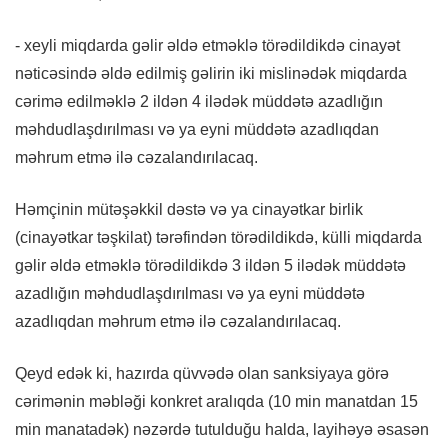
- xeyli miqdarda gəlir əldə etməklə törədildikdə cinayət
nəticəsində əldə edilmiş gəlirin iki mislinədək miqdarda
cərimə edilməklə 2 ildən 4 ilədək müddətə azadlığın
məhdudlaşdırılması və ya eyni müddətə azadlıqdan
məhrum etmə ilə cəzalandırılacaq.
Həmçinin mütəşəkkil dəstə və ya cinayətkar birlik
(cinayətkar təşkilat) tərəfindən törədildikdə, külli miqdarda
gəlir əldə etməklə törədildikdə 3 ildən 5 ilədək müddətə
azadlığın məhdudlaşdırılması və ya eyni müddətə
azadlıqdan məhrum etmə ilə cəzalandırılacaq.
Qeyd edək ki, hazırda qüvvədə olan sanksiyaya görə
cərimənin məbləği konkret aralıqda (10 min manatdan 15
min manatadək) nəzərdə tutulduğu halda, layihəyə əsasən