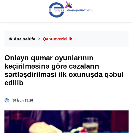
Ana səhifə
Qanunvericilik
Onlayn qumar oyunlarının
keçirilməsinə görə cəzaların
sərtləşdirilməsi ilk oxunuşda qəbul
edilib
30 İyun 13:26