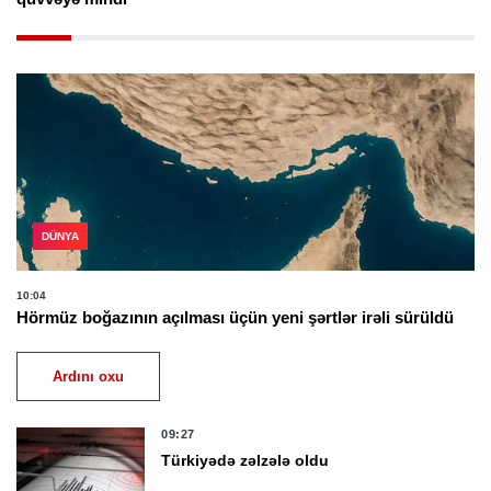
DÜNYA
10:04
Hörmüz boğazının açılması üçün yeni şərtlər irəli sürüldü
Ardını oxu
09:27
Türkiyədə zəlzələ oldu