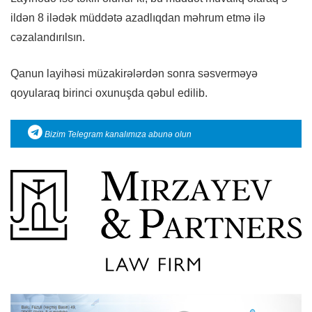
ildən 8 ilədək müddətə azadlıqdan məhrum etmə ilə
cəzalandırılsın.
Qanun layihəsi müzakirələrdən sonra səsverməyə
qoyularaq birinci oxunuşda qəbul edilib.
Bizim Telegram kanalımıza abunə olun