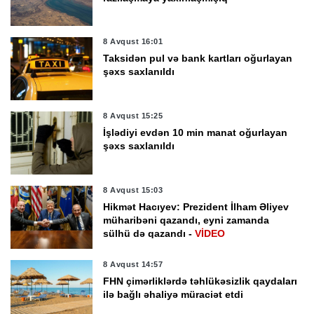
8 Avqust 16:01
Taksidən pul və bank kartları oğurlayan
şəxs saxlanıldı
8 Avqust 15:25
İşlədiyi evdən 10 min manat oğurlayan
şəxs saxlanıldı
8 Avqust 15:03
Hikmət Hacıyev: Prezident İlham Əliyev
müharibəni qazandı, eyni zamanda
sülhü də qazandı -
VİDEO
8 Avqust 14:57
FHN çimərliklərdə təhlükəsizlik qaydaları
ilə bağlı əhaliyə müraciət etdi