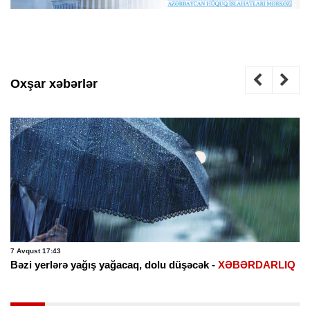
Oxşar xəbərlər
7 Avqust 17:43
Bəzi yerlərə yağış yağacaq, dolu düşəcək -
XƏBƏRDARLIQ