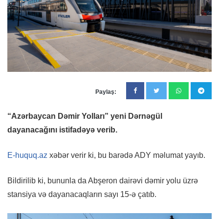
Paylaş:
“Azərbaycan Dəmir Yolları” yeni Dərnəgül
dayanacağını istifadəyə verib.
E-huquq.az
xəbər verir ki, bu barədə ADY məlumat yayıb.
Bildirilib ki, bununla da Abşeron dairəvi dəmir yolu üzrə
stansiya və dayanacaqların sayı 15-ə çatıb.