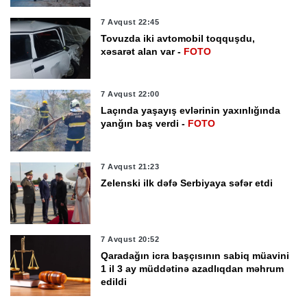
7 Avqust 22:45
Tovuzda iki avtomobil toqquşdu,
xəsarət alan var -
FOTO
7 Avqust 22:00
Laçında yaşayış evlərinin yaxınlığında
yanğın baş verdi -
FOTO
7 Avqust 21:23
Zelenski ilk dəfə Serbiyaya səfər etdi
7 Avqust 20:52
Qaradağın icra başçısının sabiq müavini
1 il 3 ay müddətinə azadlıqdan məhrum
edildi