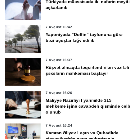
Türkiyədə müəssisədə iki nəfərin meyiti
aşkarlanıb
7 Avqust 16:42
Yaponiyada "Dolfin" tayfununa görə
bəzi uçuşlar ləğv edilib
7 Avqust 16:37
Rüşvət almaqda təqsirləndirilən vəzifəli
şəxslərin məhkəməsi başlayır
7 Avqust 16:26
Maliyyə Nazirliyi I yarımildə 315
məhkəmə işinə cavabdeh qismində cəlb
olunub
7 Avqust 16:24
Kamran Əliyev Laçın və Qubadlıda
cinayətkarlığa qarşı mübarizənin