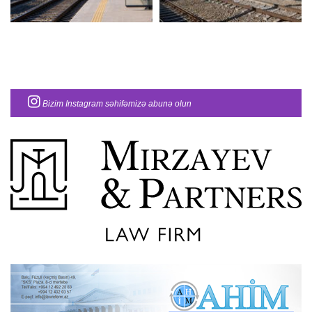
Bizim Instagram səhifəmizə abunə olun