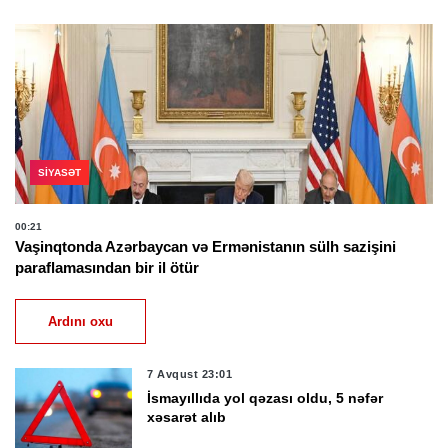
SIYASƏT
00:21
Vaşinqtonda Azərbaycan və Ermənistanın sülh sazişini
paraflamasından bir il ötür
Ardını oxu
7 Avqust 23:01
İsmayıllıda yol qəzası oldu, 5 nəfər
xəsarət alıb