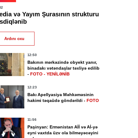
02
edia və Yayım Şurasının strukturu
əsdiqlənib
Ardını oxu
12:50
Bakının mərkəzində obyekt yanır,
binadakı vətəndaşlar təxliyə edilib
-
FOTO - YENİLƏNİB
12:23
Bakı Apellyasiya Məhkəməsinin
hakimi təqaüdə göndərildi -
FOTO
11:56
Paşinyan: Ermənistan Aİİ və Aİ-yə
eyni vaxtda üzv ola bilməyəcəyini