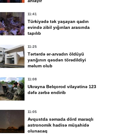
anlayır
11:41
Türkiyədə tək yaşayan qadın
evində zibil yığınları arasında
tapılıb
11:25
Tərtərdə ər-arvadın öldüyü
yanğının qəsdən törədildiyi
məlum olub
11:08
Ukrayna Belqorod vilayətinə 123
dəfə zərbə endirib
11:05
Avqustda səmada dörd maraqlı
astronomik hadisə müşahidə
olunacaq