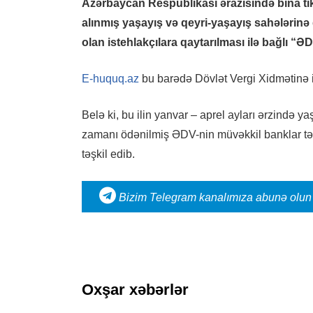
Azərbaycan Respublikası ərazisində bina ti
alınmış yaşayış və qeyri-yaşayış sahələrinə 
olan istehlakçılara qaytarılması ilə bağlı “ƏD
E-huquq.az
bu barədə Dövlət Vergi Xidmətinə i
Belə ki, bu ilin yanvar – aprel ayları ərzində y
zamanı ödənilmiş ƏDV-nin müvəkkil banklar tə
təşkil edib.
Bizim Telegram kanalımıza abunə olun
Oxşar xəbərlər