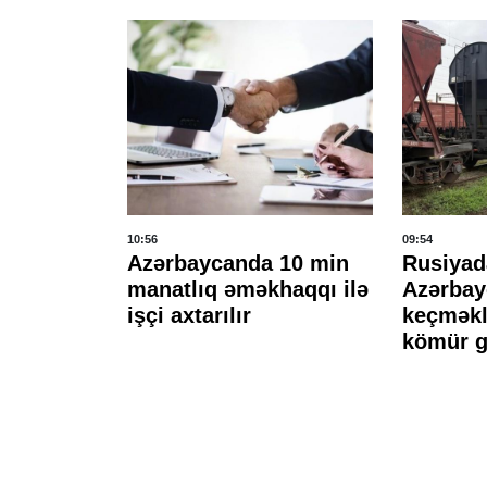
10:56
09:54
ım
Azərbaycanda 10 min
Rusiyad
ukturu
manatlıq əməkhaqqı ilə
Azərbay
işçi axtarılır
keçməkl
kömür g