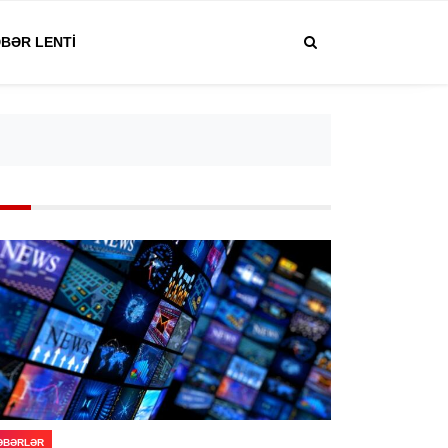
BƏR LENTI
ƏBƏRLƏR