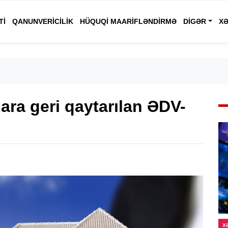
TI
QANUNVERICILIK
HÜQUQI MAARIFLƏNDIRMƏ
DIGƏR
XƏ
ara geri qaytarılan ƏDV-
X