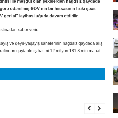
kintisi ilə məşğul olan şəxslərdən nağdsız qaydada
görə ödənilmiş ƏDV-nin bir hissəsinin fiziki şəxs
V geri al” layihəsi uğurla davam etdirilir.
stinadən xəbər verir.
aşayış və qeyri-yaşayış sahələrinin nağdsız qaydada alışı
rəfindən qaytarılmış həcmi 12 milyon 181,8 min manat