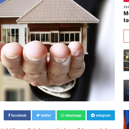
13:
M
t
facebook
twitter
whatsapp
telegram