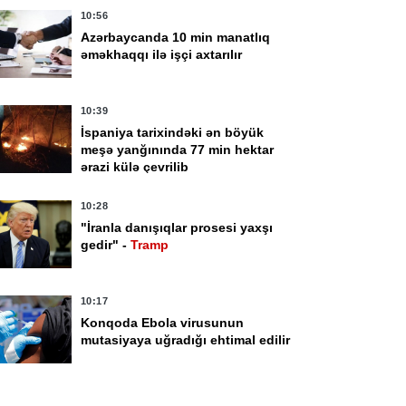
10:56
Azərbaycanda 10 min manatlıq
əməkhaqqı ilə işçi axtarılır
10:39
İspaniya tarixindəki ən böyük
meşə yanğınında 77 min hektar
ərazi külə çevrilib
02
6 Avqust 17:55
10:28
kıda bu yollarda
MİQ üzrə faktiki
"İranla danışıqlar prosesi yaxşı
xac var -
SİYAHI
yaşayış rayonuna
gedir" -
Tramp
uyğun vakansiya
seçimi başlayır
10:17
Konqoda Ebola virusunun
mutasiyaya uğradığı ehtimal edilir
10:11