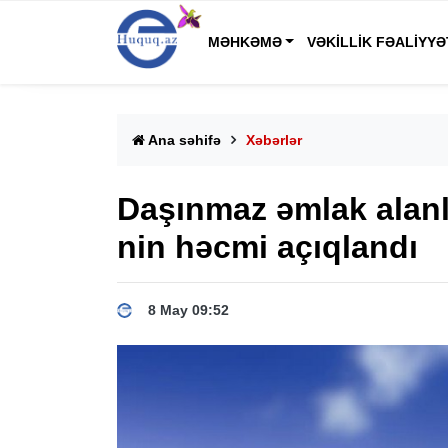
MƏHKƏMƏ
VƏKILLIK FƏALIYYƏ
Ana səhifə
Xəbərlər
Daşınmaz əmlak alanl
nin həcmi açıqlandı
8 May 09:52