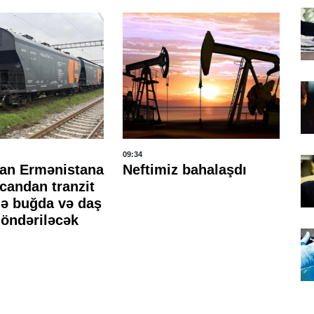
09:34
09:
an Ermənistana
Neftimiz bahalaşdı
Ba
candan tranzit
tı
ə buğda və daş
öndəriləcək