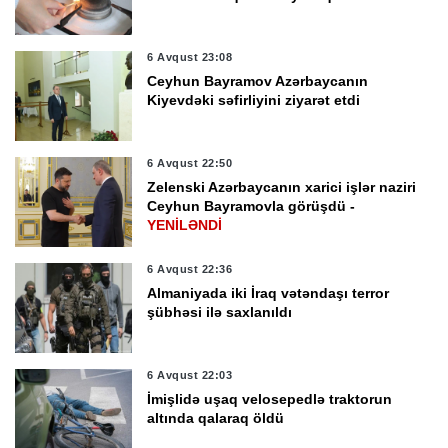
6 Avqust 23:08
Ceyhun Bayramov Azərbaycanın
Kiyevdəki səfirliyini ziyarət etdi
6 Avqust 22:50
Zelenski Azərbaycanın xarici işlər naziri
Ceyhun Bayramovla görüşdü -
YENİLƏNDİ
6 Avqust 22:36
Almaniyada iki İraq vətəndaşı terror
şübhəsi ilə saxlanıldı
6 Avqust 22:03
İmişlidə uşaq velosepedlə traktorun
altında qalaraq öldü