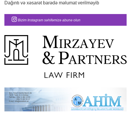
Dağıntı və xəsarət barədə məlumat verilməyib
Bizim Instagram səhifəmizə abunə olun