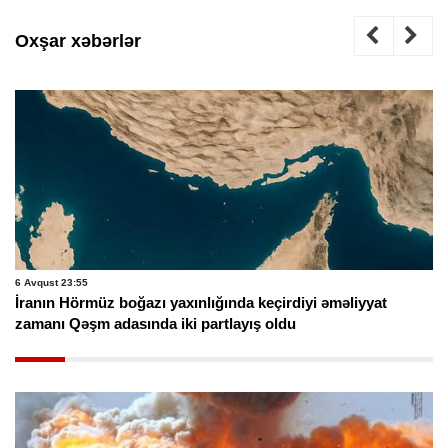
Oxşar xəbərlər
6 Avqust 23:55
İranın Hörmüz boğazı yaxınlığında keçirdiyi əməliyyat
zamanı Qəşm adasında iki partlayış oldu