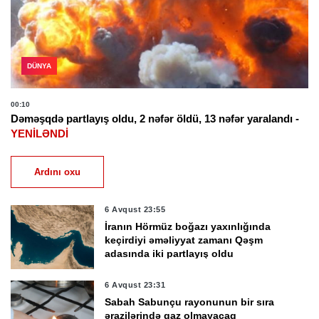
DÜNYA
00:10
Dəməşqdə partlayış oldu, 2 nəfər öldü, 13 nəfər yaralandı -
YENİLƏNDİ
Ardını oxu
6 Avqust 23:55
İranın Hörmüz boğazı yaxınlığında
keçirdiyi əməliyyat zamanı Qəşm
adasında iki partlayış oldu
6 Avqust 23:31
Sabah Sabunçu rayonunun bir sıra
ərazilərində qaz olmayacaq