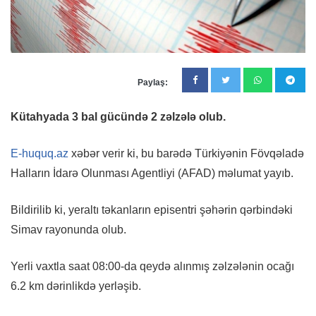
Paylaş:
Kütahyada 3 bal gücündə 2 zəlzələ olub.
E-huquq.az
xəbər verir ki, bu barədə Türkiyənin Fövqəladə
Halların İdarə Olunması Agentliyi (AFAD) məlumat yayıb.
Bildirilib ki, yeraltı təkanların episentri şəhərin qərbindəki
Simav rayonunda olub.
Yerli vaxtla saat 08:00-da qeydə alınmış zəlzələnin ocağı
6.2 km dərinlikdə yerləşib.