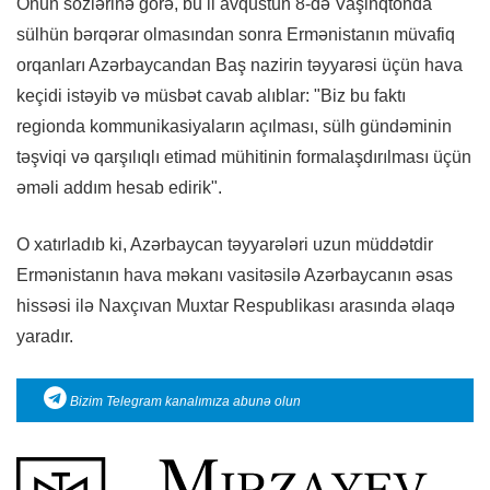
Onun sözlərinə görə, bu il avqustun 8-də Vaşinqtonda
sülhün bərqərar olmasından sonra Ermənistanın müvafiq
orqanları Azərbaycandan Baş nazirin təyyarəsi üçün hava
keçidi istəyib və müsbət cavab alıblar: "Biz bu faktı
regionda kommunikasiyaların açılması, sülh gündəminin
təşviqi və qarşılıqlı etimad mühitinin formalaşdırılması üçün
əməli addım hesab edirik".
O xatırladıb ki, Azərbaycan təyyarələri uzun müddətdir
Ermənistanın hava məkanı vasitəsilə Azərbaycanın əsas
hissəsi ilə Naxçıvan Muxtar Respublikası arasında əlaqə
yaradır.
Bizim Telegram kanalımıza abunə olun