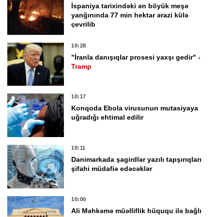
İspaniya tarixindəki ən böyük meşə
yanğınında 77 min hektar ərazi külə
çevrilib
10:28
"İranla danışıqlar prosesi yaxşı gedir" -
Tramp
10:17
Konqoda Ebola virusunun mutasiyaya
uğradığı ehtimal edilir
10:11
Danimarkada şagirdlər yazılı tapşırıqları
şifahi müdafiə edəcəklər
10:00
Ali Məhkəmə müəlliflik hüququ ilə bağlı