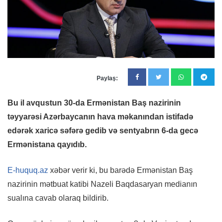
Paylaş:
Bu il avqustun 30-da Ermənistan Baş nazirinin
təyyarəsi Azərbaycanın hava məkanından istifadə
edərək xaricə səfərə gedib və sentyabrın 6-da gecə
Ermənistana qayıdıb.
E-huquq.az
xəbər verir ki, bu barədə Ermənistan Baş
nazirinin mətbuat katibi Nazeli Baqdasaryan medianın
sualına cavab olaraq bildirib.