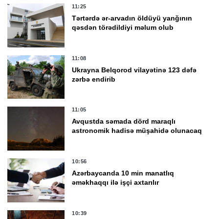
11:25
Tərtərdə ər-arvadın öldüyü yanğının
qəsdən törədildiyi məlum olub
11:08
Ukrayna Belqorod vilayətinə 123 dəfə
zərbə endirib
11:05
Avqustda səmada dörd maraqlı
astronomik hadisə müşahidə olunacaq
10:56
Azərbaycanda 10 min manatlıq
əməkhaqqı ilə işçi axtarılır
10:39