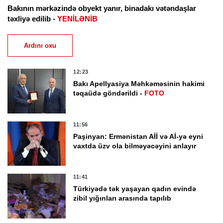
Bakının mərkəzində obyekt yanır, binadakı vətəndaşlar
təxliyə edilib -
YENİLƏNİB
Ardını oxu
12:23
Bakı Apellyasiya Məhkəməsinin hakimi
təqaüdə göndərildi -
FOTO
11:56
Paşinyan: Ermənistan Aİİ və Aİ-yə eyni
vaxtda üzv ola bilməyəcəyini anlayır
11:41
Türkiyədə tək yaşayan qadın evində
zibil yığınları arasında tapılıb