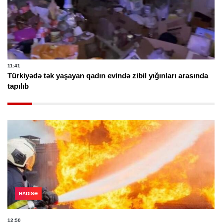
11:41
Türkiyədə tək yaşayan qadın evində zibil yığınları arasında
tapılıb
HADISƏ
12:50