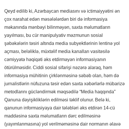
Qeyd edilib ki, Azərbaycan mediasını və ictimaiyyətini ən
çox narahat edən məsələlərdən biri də informasiya
məkanında mənbəyi bilinməyən, saxta məlumatların
yayılması, bu cür manipulyativ məzmunun sosial
şəbəkələrin təsiri altında media subyektlərinin lentinə yol
açması, beləliklə, müxtəlif media kanalları vasitəsilə
cəmiyyətə həqiqəti əks etdirməyən informasiyanın
ötürülməsidir. Ciddi sosial sifarişi nəzərə alaraq, həm
informasiya mühitinin çirklənməsinə səbəb olan, həm də
jurnalistlərin nüfuzuna təsir edən saxta xəbərlərlə mübarizə
metodlarını gücləndirmək məqsədilə “Media haqqında”
Qanuna dəyişikliklərin edilməsi təklif olunur. Belə ki,
qanunun informasiyaya dair tələbləri əks etdirən 14-cü
maddəsinə saxta məlumatların dərc edilməsinə
(yayımlanmasına) yol verilməməsinə dair normanın əlavə