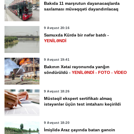
Bakıda 11 marşrutun dayanacaqlarda
saxlaması müvəqqəti dayandırılacaq
9 Avqust 20:16
Samuxda Kürdə bir nəfər batdı -
YENİLƏNDİ
9 Avqust 19:41
Bakının Xətai rayonunda yanğın
söndürüldü -
YENİLƏNDİ - FOTO - VİDEO
9 Avqust 18:26
Müstəqil ekspert sertifikatı almaq
istəyənlər üçün test imtahanı keçirildi
9 Avqust 18:20
İmişlidə Araz çayında batan gəncin