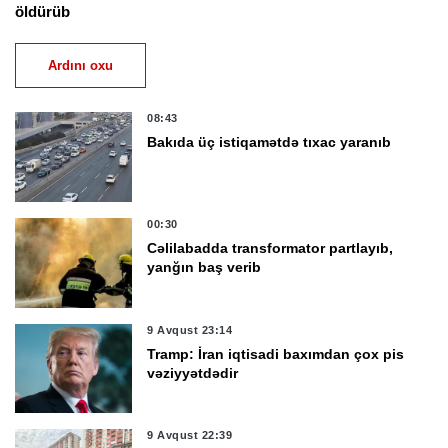
öldürüb
Ardını oxu
08:43
Bakıda üç istiqamətdə tıxac yaranıb
00:30
Cəlilabadda transformator partlayıb,
yanğın baş verib
9 Avqust 23:14
Tramp: İran iqtisadi baxımdan çox pis
vəziyyətdədir
9 Avqust 22:39