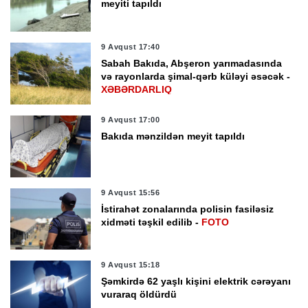
meyiti tapıldı
9 Avqust 17:40
Sabah Bakıda, Abşeron yarımadasında
və rayonlarda şimal-qərb küləyi əsəcək -
XƏBƏRDARLIQ
9 Avqust 17:00
Bakıda mənzildən meyit tapıldı
9 Avqust 15:56
İstirahət zonalarında polisin fasiləsiz
xidməti təşkil edilib -
FOTO
9 Avqust 15:18
Şəmkirdə 62 yaşlı kişini elektrik cərəyanı
vuraraq öldürdü