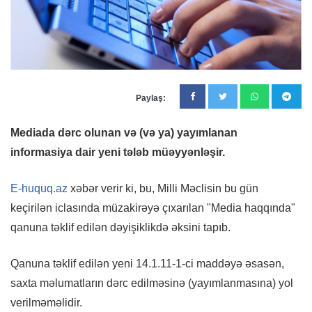
Paylaş:
Mediada dərc olunan və (və ya) yayımlanan
informasiya dair yeni tələb müəyyənləşir.
E-huquq.az
xəbər verir ki, bu, Milli Məclisin bu gün
keçirilən iclasında müzakirəyə çıxarılan "Media haqqında"
qanuna təklif edilən dəyişiklikdə əksini tapıb.
Qanuna təklif edilən yeni 14.1.11-1-ci maddəyə əsasən,
saxta məlumatların dərc edilməsinə (yayımlanmasına) yol
verilməməlidir.