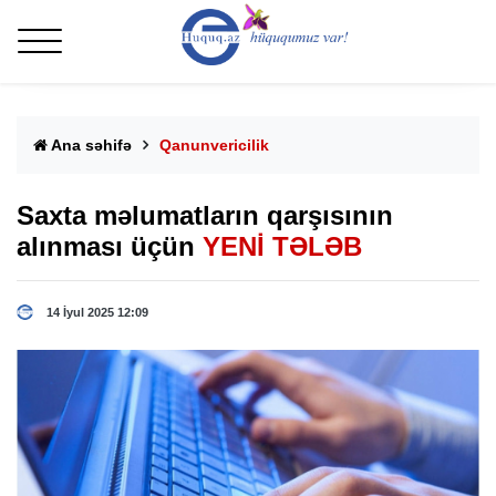
Ana səhifə
Qanunvericilik
Saxta məlumatların qarşısının
alınması üçün
YENİ TƏLƏB
14 İyul 2025 12:09