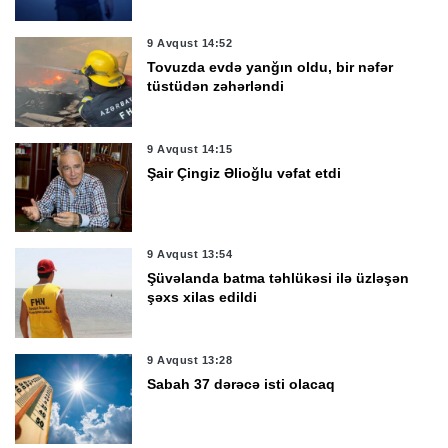
9 Avqust 14:52
Tovuzda evdə yanğın oldu, bir nəfər
tüstüdən zəhərləndi
9 Avqust 14:15
Şair Çingiz Əlioğlu vəfat etdi
9 Avqust 13:54
Şüvəlanda batma təhlükəsi ilə üzləşən
şəxs xilas edildi
9 Avqust 13:28
Sabah 37 dərəcə isti olacaq