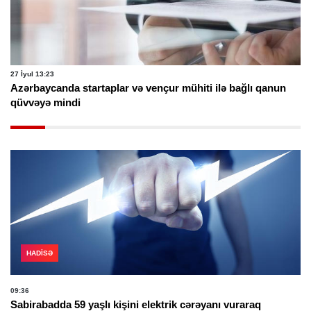
27 İyul 13:23
Azərbaycanda startaplar və vençur mühiti ilə bağlı qanun
qüvvəyə mindi
HADISƏ
09:36
Sabirabadda 59 yaşlı kişini elektrik cərəyanı vuraraq