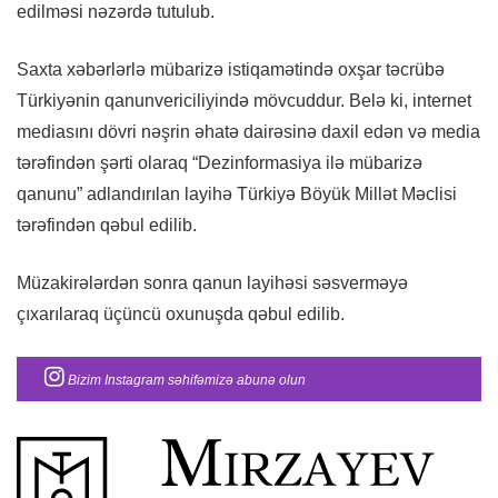
edilməsi nəzərdə tutulub.
Saxta xəbərlərlə mübarizə istiqamətində oxşar təcrübə
Türkiyənin qanunvericiliyində mövcuddur. Belə ki, internet
mediasını dövri nəşrin əhatə dairəsinə daxil edən və media
tərəfindən şərti olaraq “Dezinformasiya ilə mübarizə
qanunu” adlandırılan layihə Türkiyə Böyük Millət Məclisi
tərəfindən qəbul edilib.
Müzakirələrdən sonra qanun layihəsi səsverməyə
çıxarılaraq üçüncü oxunuşda qəbul edilib.
Bizim Instagram səhifəmizə abunə olun