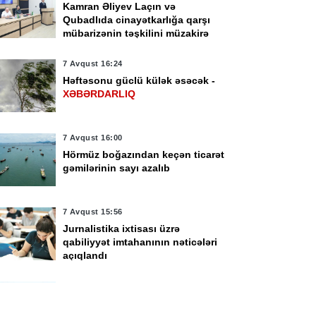
Kamran Əliyev Laçın və
Qubadlıda cinayətkarlığa qarşı
mübarizənin təşkilini müzakirə
edib -
FOTO
7 Avqust 16:24
Həftəsonu güclü külək əsəcək -
XƏBƏRDARLIQ
vqust 15:38
7 Avqust 14:06
rbi qulluqçular üçün
Çimərliyə gedənlərin
harət dərəcələri üzrə
nəzərinə!
7 Avqust 16:00
naq imtahanları
Hörmüz boğazından keçən ticarət
çirilir
gəmilərinin sayı azalıb
7 Avqust 15:56
Jurnalistika ixtisası üzrə
qabiliyyət imtahanının nəticələri
açıqlandı
7 Avqust 15:38
Hərbi qulluqçular üçün məharət