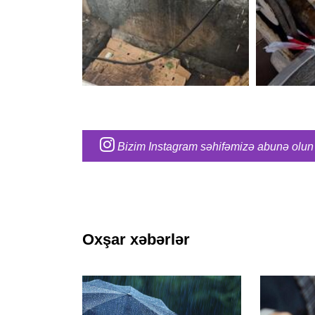
Bizim Instagram səhifəmizə abunə olun
Oxşar xəbərlər