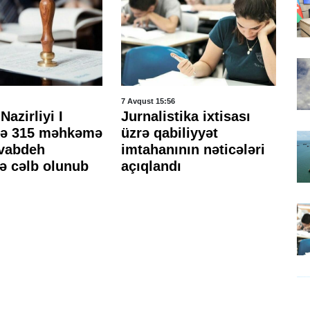
7 Avqust 15:56
7 A
Nazirliyi I
Jurnalistika ixtisası
Hə
də 315 məhkəmə
üzrə qabiliyyət
mə
avabdeh
imtahanının nəticələri
sı
ə cəlb olunub
açıqlandı
ke