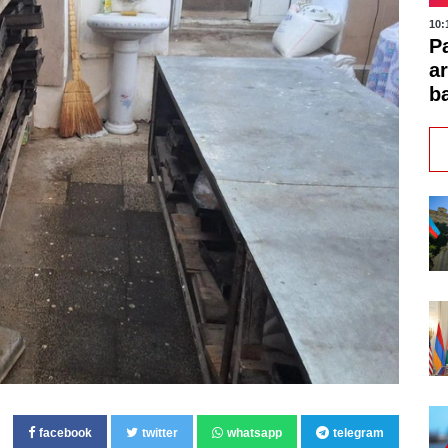
10:
P
a
b
facebook
twitter
whatsapp
telegram