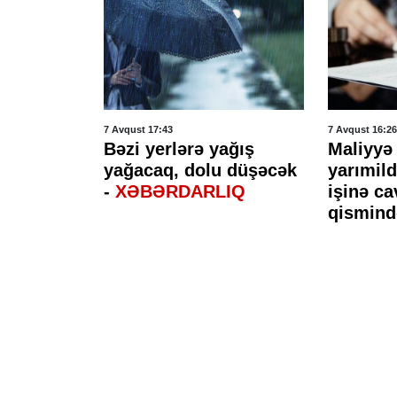
7 Avqust 17:43
7 Avqust 16:26
n
Bəzi yerlərə yağış
Maliyyə 
yağacaq, dolu düşəcək
yarımil
hücumlar
-
XƏBƏRDARLIQ
işinə c
axlanıldı
qismind