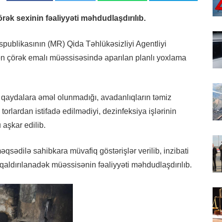
ək sexinin fəaliyyəti məhdudlaşdırılıb.
spublikasının (MR) Qida Təhlükəsizliyi Agentliyi
ən çörək emalı müəssisəsində aparılan planlı yoxlama
qaydalara əməl olunmadığı, avadanlıqların təmiz
orlardan istifadə edilmədiyi, dezinfeksiya işlərinin
 aşkar edilib.
qsədilə sahibkara müvafiq göstərişlər verilib, inzibati
 qaldırılanadək müəssisənin fəaliyyəti məhdudlaşdırılıb.