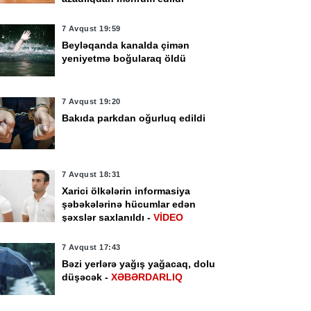
7 Avqust 19:59
Beyləqanda kanalda çimən
yeniyetmə boğularaq öldü
7 Avqust 19:20
Bakıda parkdan oğurluq edildi
7 Avqust 18:31
Xarici ölkələrin informasiya
şəbəkələrinə hücumlar edən
şəxslər saxlanıldı -
VİDEO
7 Avqust 17:43
Bəzi yerlərə yağış yağacaq, dolu
düşəcək -
XƏBƏRDARLIQ