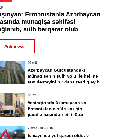
15
aşinyan: Ermənistanla Azərbaycan
rasında münaqişə səhifəsi
ağlanıb, sülh bərqərar olub
Ardını oxu
09:48
Azərbaycan Gürcüstandakı
münaqişənin sülh yolu ilə həllinə
tam dəstəyini bir daha təsdiqləyib
00:21
Vaşinqtonda Azərbaycan və
Ermənistanın sülh sazişini
paraflamasından bir il ötür
7 Avqust 23:01
İsmayıllıda yol qəzası oldu, 5