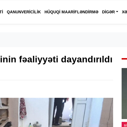
TI
QANUNVERICILIK
HÜQUQI MAARIFLƏNDIRMƏ
DIGƏR
XƏ
in fəaliyyəti dayandırıldı
S