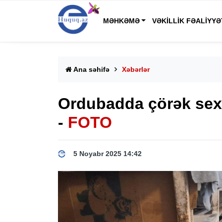
MƏHKƏMƏ
VƏKILLIK FƏALIYYƏ
Ana səhifə
Xəbərlər
Ordubadda çörək sexin
-
FOTO
5 Noyabr 2025 14:42