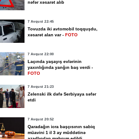
nəfər xəsarət alıb
7 Avqust 22:45
Tovuzda iki avtomobil toqquşdu,
xəsarət alan var -
FOTO
7 Avqust 22:00
Laçında yaşayış evlərinin
yaxınlığında yanğın baş verdi -
FOTO
7 Avqust 21:23
Zelenski ilk dəfə Serbiyaya səfər
etdi
7 Avqust 20:52
Qaradağın icra başçısının sabiq
müavini 1 il 3 ay müddətinə
azadlıqdan məhrum edildi