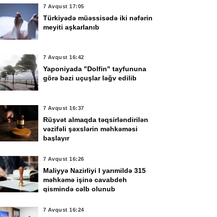
7 Avqust 17:05
Türkiyədə müəssisədə iki nəfərin
meyiti aşkarlanıb
7 Avqust 16:42
Yaponiyada "Dolfin" tayfununa
görə bəzi uçuşlar ləğv edilib
7 Avqust 16:37
Rüşvət almaqda təqsirləndirilən
vəzifəli şəxslərin məhkəməsi
başlayır
7 Avqust 16:26
Maliyyə Nazirliyi I yarımildə 315
məhkəmə işinə cavabdeh
qismində cəlb olunub
7 Avqust 16:24