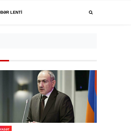
BƏR LENTI
IYASƏT