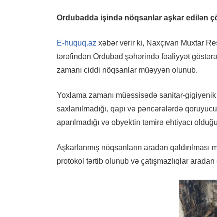
Ordubadda işində nöqsanlar aşkar edilən çör
E-huquq.az
xəbər verir ki, Naxçıvan Muxtar Re
tərəfindən Ordubad şəhərində fəaliyyət göstər
zamanı ciddi nöqsanlar müəyyən olunub.
Yoxlama zamanı müəssisədə sanitar-gigiyenik 
saxlanılmadığı, qapı və pəncərələrdə qoruyucu t
aparılmadığı və obyektin təmirə ehtiyacı olduğu
Aşkarlanmış nöqsanların aradan qaldırılması mə
protokol tərtib olunub və çatışmazlıqlar aradan