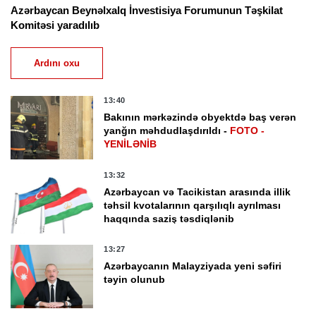
Azərbaycan Beynəlxalq İnvestisiya Forumunun Təşkilat
Komitəsi yaradılıb
Ardını oxu
13:40
Bakının mərkəzində obyektdə baş verən
yanğın məhdudlaşdırıldı -
FOTO -
YENİLƏNİB
13:32
Azərbaycan və Tacikistan arasında illik
təhsil kvotalarının qarşılıqlı ayrılması
haqqında saziş təsdiqlənib
13:27
Azərbaycanın Malayziyada yeni səfiri
təyin olunub