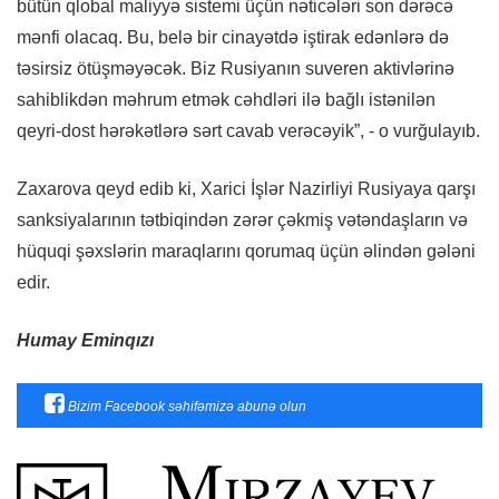
bütün qlobal maliyyə sistemi üçün nəticələri son dərəcə
mənfi olacaq. Bu, belə bir cinayətdə iştirak edənlərə də
təsirsiz ötüşməyəcək. Biz Rusiyanın suveren aktivlərinə
sahiblikdən məhrum etmək cəhdləri ilə bağlı istənilən
qeyri-dost hərəkətlərə sərt cavab verəcəyik”, - o vurğulayıb.
Zaxarova qeyd edib ki, Xarici İşlər Nazirliyi Rusiyaya qarşı
sanksiyalarının tətbiqindən zərər çəkmiş vətəndaşların və
hüquqi şəxslərin maraqlarını qorumaq üçün əlindən gələni
edir.
Humay Eminqızı
Bizim Facebook səhifəmizə abunə olun