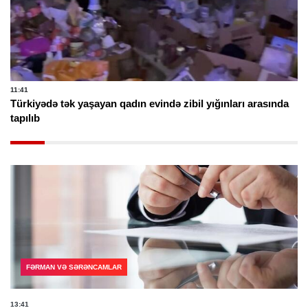
11:41
Türkiyədə tək yaşayan qadın evində zibil yığınları arasında
tapılıb
FƏRMAN VƏ SƏRƏNCAMLAR
13:41