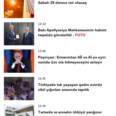
Sabah 39 dərəcə isti olacaq
12:23
Bakı Apellyasiya Məhkəməsinin hakimi
təqaüdə göndərildi -
FOTO
11:56
Paşinyan: Ermənistan Aİİ və Aİ-yə eyni
vaxtda üzv ola bilməyəcəyini anlayır
11:41
Türkiyədə tək yaşayan qadın evində
zibil yığınları arasında tapılıb
11:25
Tərtərdə ər-arvadın öldüyü yanğının