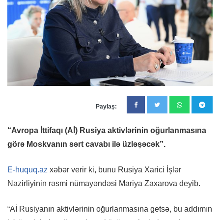
Paylaş:
“Avropa İttifaqı (Aİ) Rusiya aktivlərinin oğurlanmasına
görə Moskvanın sərt cavabı ilə üzləşəcək”.
E-huquq.az
xəbər verir ki, bunu Rusiya Xarici İşlər
Nazirliyinin rəsmi nümayəndəsi Mariya Zaxarova deyib.
“Aİ Rusiyanın aktivlərinin oğurlanmasına getsə, bu addımın