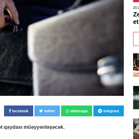
21:
Ze
et
facebook
twitter
whatsapp
telegram
rət qaydası müəyyənləşəcək.