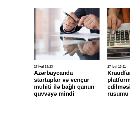
27 İyul 13:23
27 İyul 13:11
ayət
Azərbaycanda
Kraudfa
startaplar və vençur
platform
təsdiqlədi
mühiti ilə bağlı qanun
edilməsi
qüvvəyə mindi
rüsumu 