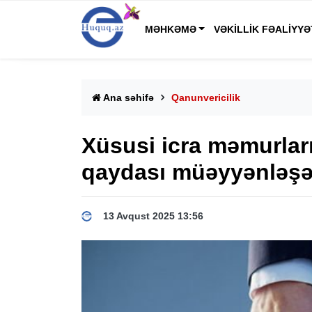
MƏHKƏMƏ
VƏKILLIK FƏALIYYƏ
Ana səhifə
Qanunvericilik
Xüsusi icra məmurları
qaydası müəyyənləş
13 Avqust 2025 13:56