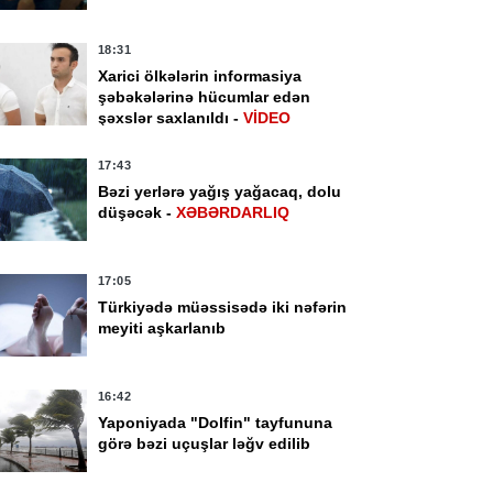
18:31
Xarici ölkələrin informasiya
şəbəkələrinə hücumlar edən
şəxslər saxlanıldı -
VİDEO
17:43
Bəzi yerlərə yağış yağacaq, dolu
düşəcək -
XƏBƏRDARLIQ
17:05
Türkiyədə müəssisədə iki nəfərin
meyiti aşkarlanıb
16:42
Yaponiyada "Dolfin" tayfununa
görə bəzi uçuşlar ləğv edilib