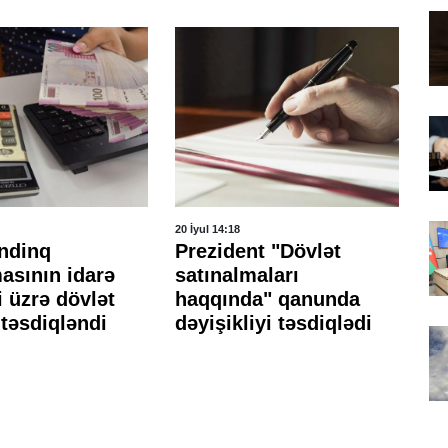
20 İyul 14:18
14 İ
ndinq
Prezident "Dövlət
El
asının idarə
satınalmaları
mü
 üzrə dövlət
haqqında" qanunda
qa
təsdiqləndi
dəyişikliyi təsdiqlədi