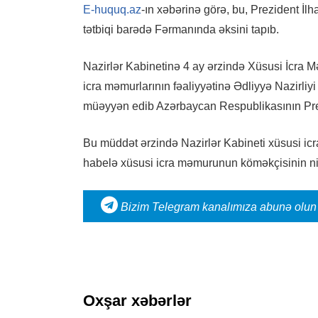
E-huquq.az
-ın xəbərinə görə, bu, Prezident İ
tətbiqi barədə Fərmanında əksini tapıb.
Nazirlər Kabinetinə 4 ay ərzində Xüsusi İcra M
icra məmurlarının fəaliyyətinə Ədliyyə Nazirliy
müəyyən edib Azərbaycan Respublikasının Pre
Bu müddət ərzində Nazirlər Kabineti xüsusi ic
habelə xüsusi icra məmurunun köməkçisinin niş
Bizim Telegram kanalımıza abunə olun
Oxşar xəbərlər