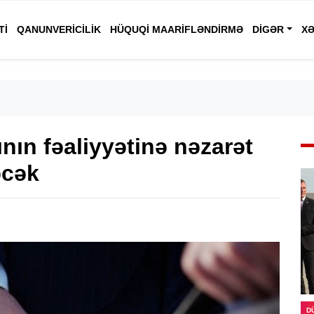
TI
QANUNVERICILIK
HÜQUQI MAARIFLƏNDIRMƏ
DIGƏR
XƏ
nın fəaliyyətinə nəzarət
əcək
D