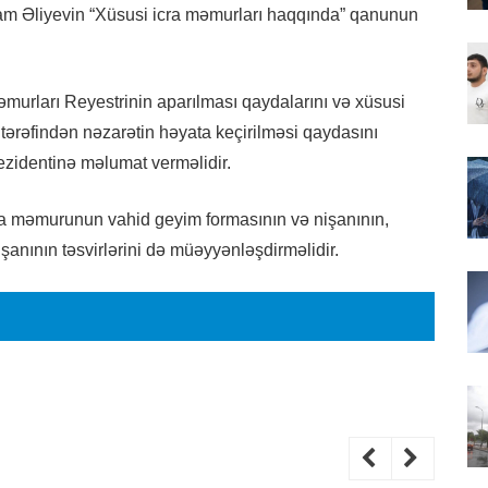
lham Əliyevin “Xüsusi icra məmurları haqqında” qanunun
əmurları Reyestrinin aparılması qaydalarını və xüsusi
i tərəfindən nəzarətin həyata keçirilməsi qaydasını
zidentinə məlumat verməlidir.
ra məmurunun vahid geyim formasının və nişanının,
anının təsvirlərini də müəyyənləşdirməlidir.