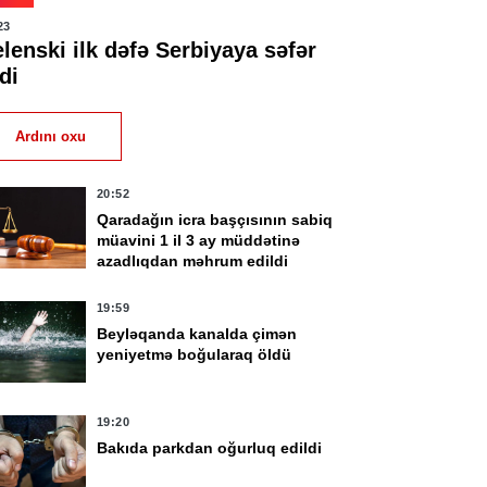
23
lenski ilk dəfə Serbiyaya səfər
di
Ardını oxu
20:52
Qaradağın icra başçısının sabiq
müavini 1 il 3 ay müddətinə
azadlıqdan məhrum edildi
19:59
Beyləqanda kanalda çimən
yeniyetmə boğularaq öldü
19:20
Bakıda parkdan oğurluq edildi