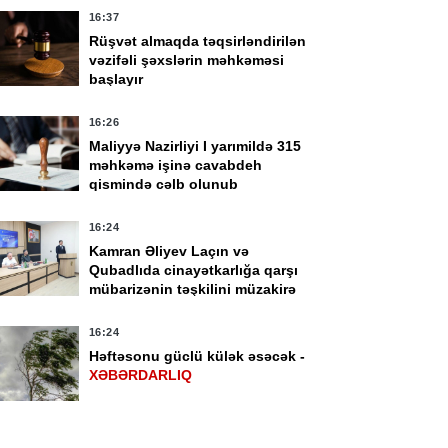
16:37
Rüşvət almaqda təqsirləndirilən
vəzifəli şəxslərin məhkəməsi
başlayır
16:26
Maliyyə Nazirliyi I yarımildə 315
məhkəmə işinə cavabdeh
qismində cəlb olunub
16:24
yul 12:16
14 İyul 11:48
ektron siqaretlər
İcbari tibbi sığorta
Kamran Əliyev Laçın və
Qubadlıda cinayətkarlığa qarşı
lki dövriyyəsi
şəhadətnaməsi artıq
mübarizənin təşkilini müzakirə
dağan edilir
elektron formada
edib -
FOTO
yaradılacaq
16:24
Həftəsonu güclü külək əsəcək -
XƏBƏRDARLIQ
16:00