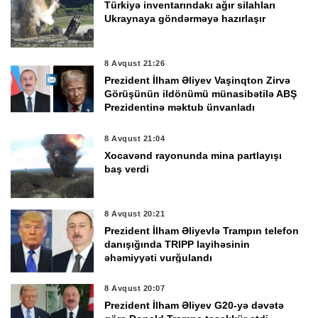
Türkiyə inventarındakı ağır silahları
Ukraynaya göndərməyə hazırlaşır
8 Avqust 21:26
Prezident İlham Əliyev Vaşinqton Zirvə
Görüşünün ildönümü münasibətilə ABŞ
Prezidentinə məktub ünvanladı
8 Avqust 21:04
Xocavənd rayonunda mina partlayışı
baş verdi
8 Avqust 20:21
Prezident İlham Əliyevlə Trampın telefon
danışığında TRIPP layihəsinin
əhəmiyyəti vurğulandı
8 Avqust 20:07
Prezident İlham Əliyev G20-yə dəvətə