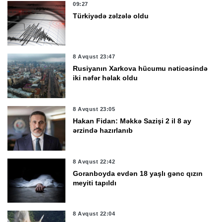
09:27
Türkiyədə zəlzələ oldu
8 Avqust 23:47
Rusiyanın Xarkova hücumu nəticəsində
iki nəfər həlak oldu
8 Avqust 23:05
Hakan Fidan: Məkkə Sazişi 2 il 8 ay
ərzində hazırlanıb
8 Avqust 22:42
Goranboyda evdən 18 yaşlı gənc qızın
meyiti tapıldı
8 Avqust 22:04