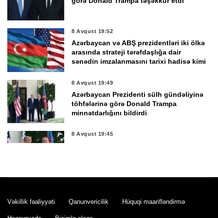
görə Donald Trampa təşəkkür etdi
8 Avqust 19:52
Azərbaycan və ABŞ prezidentləri iki ölkə
arasında strateji tərəfdaşlığa dair
sənədin imzalanmasını tarixi hadisə kimi
qiymətləndirdi
8 Avqust 19:49
Azərbaycan Prezidenti sülh gündəliyinə
töhfələrinə görə Donald Trampa
minnətdarlığını bildirdi
8 Avqust 19:45
Donald Tramp sülh prosesində
Prezident İlham Əliyevin rolunu yüksək
qiymətləndirdi
8 Avqust 19:30
Azərbaycan və ABŞ prezidentləri
Vəkillik fəaliyyəti
Qanunvericilik
Hüquqi maarifləndirmə
arasında telefon danışığı oldu