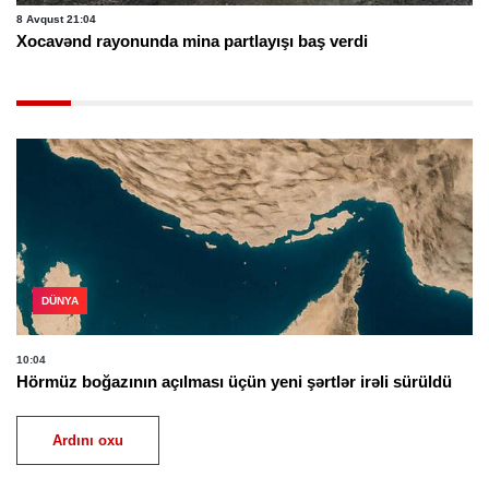
8 Avqust 21:04
Xocavənd rayonunda mina partlayışı baş verdi
DÜNYA
10:04
Hörmüz boğazının açılması üçün yeni şərtlər irəli sürüldü
Ardını oxu