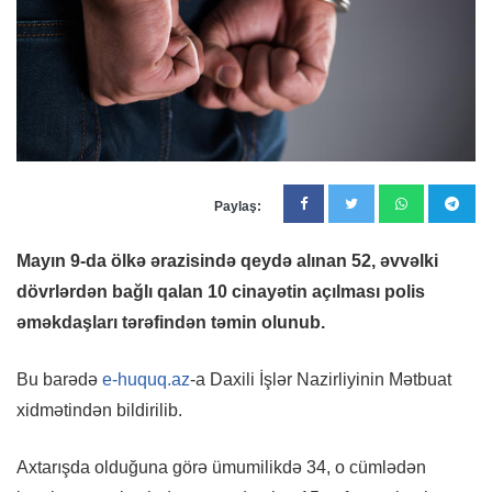
Paylaş:
Mayın 9-da ölkə ərazisində qeydə alınan 52, əvvəlki
dövrlərdən bağlı qalan 10 cinayətin açılması polis
əməkdaşları tərəfindən təmin olunub.
Bu barədə
e-huquq.az
-a Daxili İşlər Nazirliyinin Mətbuat
xidmətindən bildirilib.
Axtarışda olduğuna görə ümumilikdə 34, o cümlədən