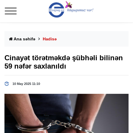
Ana səhifə
Hadisə
Cinayət törətməkdə şübhəli bilinən
59 nəfər saxlanıldı
10 May 2025 11:10