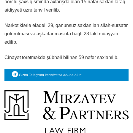
borclu şəxs qismində axtarışda olan 15 nəfər saxlanılaraq
aidiyyəti üzrə təhvil verilib.
Narkotiklərlə əlaqəli 29, qanunsuz saxlanılan silah-sursatın
götürülməsi və aşkarlanması ilə bağlı 23 fakt müəyyən
edilib.
Cinayət törətməkdə şübhəli bilinən 59 nəfər saxlanılıb.
Bizim Telegram kanalımıza abunə olun