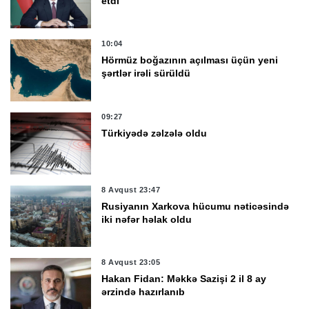
etdi
10:04
Hörmüz boğazının açılması üçün yeni
şərtlər irəli sürüldü
09:27
Türkiyədə zəlzələ oldu
8 Avqust 23:47
Rusiyanın Xarkova hücumu nəticəsində
iki nəfər həlak oldu
8 Avqust 23:05
Hakan Fidan: Məkkə Sazişi 2 il 8 ay
ərzində hazırlanıb