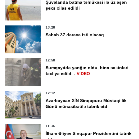
Şüvəlanda batma təhlükəsi ilə üzləşən
şəxs xilas edildi
13:28
Sabah 37 dərəcə isti olacaq
12:58
Sumqayıtda yanğın oldu, bina sakinləri
təxliyə edildi -
VİDEO
12:12
Azərbaycan XİN Sinqapuru Müstəqillik
Günü münasibətilə təbrik etdi
11:34
İlham Əliyev Sinqapur Prezidentini təbrik