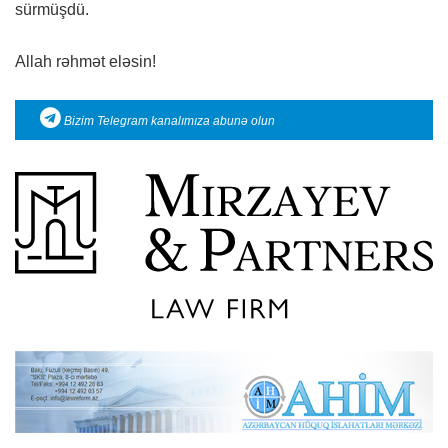
sürmüşdü.
Allah rəhmət eləsin!
Bizim Telegram kanalımıza abunə olun