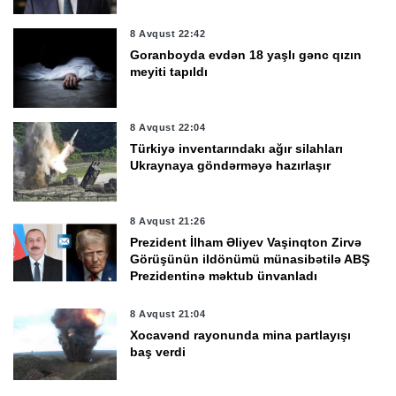
8 Avqust 22:42
Goranboyda evdən 18 yaşlı gənc qızın
meyiti tapıldı
8 Avqust 22:04
Türkiyə inventarındakı ağır silahları
Ukraynaya göndərməyə hazırlaşır
8 Avqust 21:26
Prezident İlham Əliyev Vaşinqton Zirvə
Görüşünün ildönümü münasibətilə ABŞ
Prezidentinə məktub ünvanladı
8 Avqust 21:04
Xocavənd rayonunda mina partlayışı
baş verdi