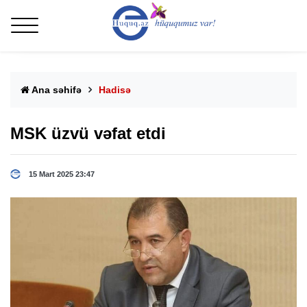
Ana səhifə
Hadisə
MSK üzvü vəfat etdi
15 Mart 2025 23:47