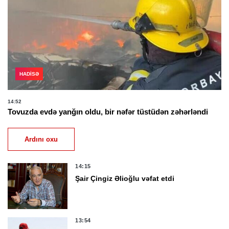
HADISƏ
14:52
Tovuzda evdə yanğın oldu, bir nəfər tüstüdən zəhərləndi
Ardını oxu
14:15
Şair Çingiz Əlioğlu vəfat etdi
13:54