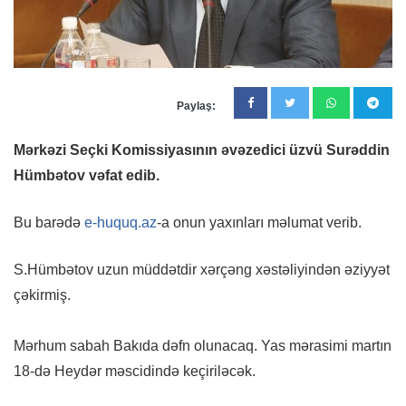
Paylaş:
Mərkəzi Seçki Komissiyasının əvəzedici üzvü Surəddin
Hümbətov vəfat edib.
Bu barədə
e-huquq.az
-a onun yaxınları məlumat verib.
S.Hümbətov uzun müddətdir xərçəng xəstəliyindən əziyyət
çəkirmiş.
Mərhum sabah Bakıda dəfn olunacaq. Yas mərasimi martın
18-də Heydər məscidində keçiriləcək.