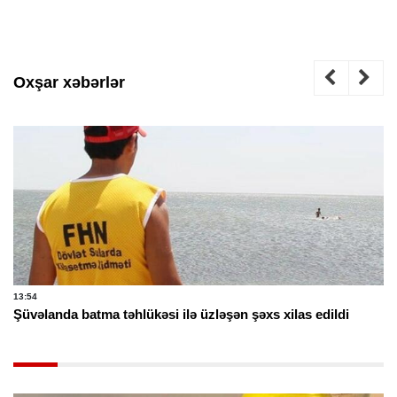
Oxşar xəbərlər
13:54
Şüvəlanda batma təhlükəsi ilə üzləşən şəxs xilas edildi