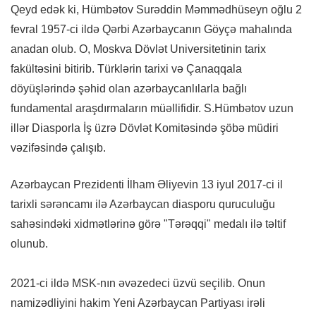
Qeyd edək ki, Hümbətov Surəddin Məmmədhüseyn oğlu 2
fevral 1957-ci ildə Qərbi Azərbaycanın Göyçə mahalında
anadan olub. O, Moskva Dövlət Universitetinin tarix
fakültəsini bitirib. Türklərin tarixi və Çanaqqala
döyüşlərində şəhid olan azərbaycanlılarla bağlı
fundamental araşdırmaların müəllifidir. S.Hümbətov uzun
illər Diasporla İş üzrə Dövlət Komitəsində şöbə müdiri
vəzifəsində çalışıb.
Azərbaycan Prezidenti İlham Əliyevin 13 iyul 2017-ci il
tarixli sərəncamı ilə Azərbaycan diasporu quruculuğu
sahəsindəki xidmətlərinə görə "Tərəqqi" medalı ilə təltif
olunub.
2021-ci ildə MSK-nın əvəzedeci üzvü seçilib. Onun
namizədliyini hakim Yeni Azərbaycan Partiyası irəli