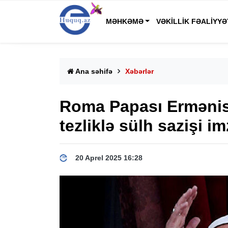
MƏHKƏMƏ
VƏKILLIK FƏALIYYƏ
Ana səhifə
Xəbərlər
Roma Papası Ermənis
tezliklə sülh sazişi 
20 Aprel 2025 16:28