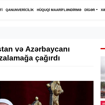
TI
QANUNVERICILIK
HÜQUQI MAARIFLƏNDIRMƏ
DIGƏR
XƏ
tan və Azərbaycanı
imzalamağa çağırdı
D