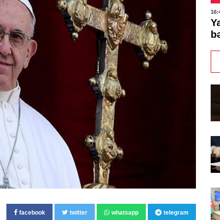
16:
Y
bə
facebook
twitter
whatsapp
telegram