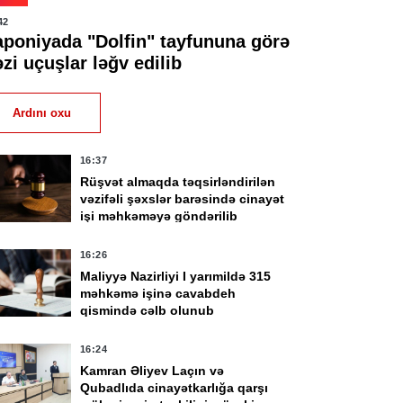
42
aponiyada "Dolfin" tayfununa görə
zi uçuşlar ləğv edilib
Ardını oxu
16:37
Rüşvət almaqda təqsirləndirilən
vəzifəli şəxslər barəsində cinayət
işi məhkəməyə göndərilib
16:26
Maliyyə Nazirliyi I yarımildə 315
məhkəmə işinə cavabdeh
qismində cəlb olunub
16:24
Kamran Əliyev Laçın və
Qubadlıda cinayətkarlığa qarşı