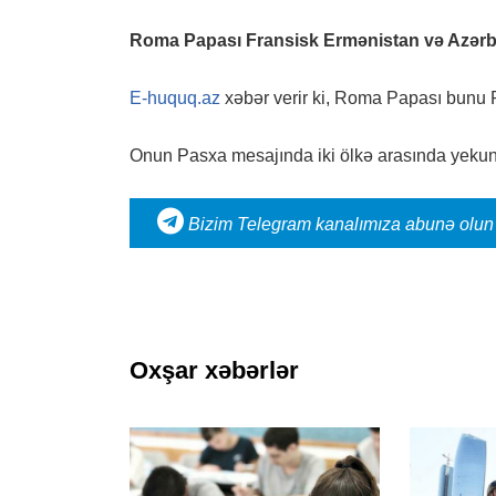
Roma Papası Fransisk Ermənistan və Azərbay
E-huquq.az
xəbər verir ki, Roma Papası bunu P
Onun Pasxa mesajında ​​iki ölkə arasında yekun 
Bizim Telegram kanalımıza abunə olun
Oxşar xəbərlər