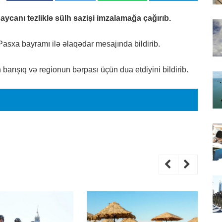
canı tezliklə sülh sazişi imzalamağa çağırıb.
asxa bayramı ilə əlaqədar mesajında bildirib.
barışıq və regionun bərpası üçün dua etdiyini bildirib.