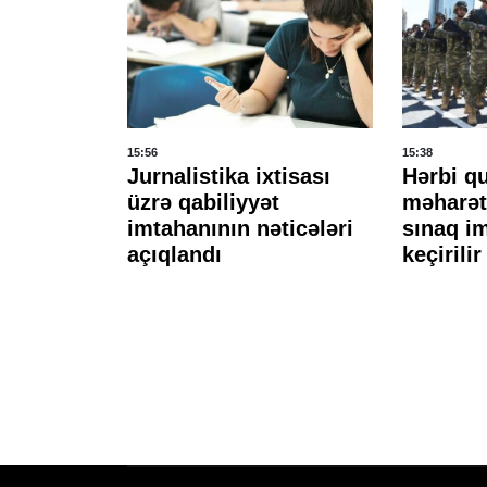
15:56
15:38
yi I
Jurnalistika ixtisası
Hərbi q
5 məhkəmə
üzrə qabiliyyət
məharət
h
imtahanının nəticələri
sınaq i
 olunub
açıqlandı
keçirilir