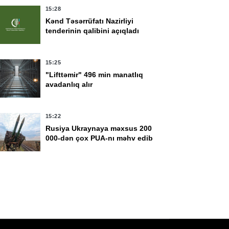
15:28
Kənd Təsərrüfatı Nazirliyi
tenderinin qalibini açıqladı
15:25
02
12:48
"Lifttəmir" 496 min manatlıq
edia və Yayım
Sabah 39 dərəcə isti
avadanlıq alır
rasının strukturu
olacaq
sdiqlənib
15:22
Rusiya Ukraynaya məxsus 200
000-dən çox PUA-nı məhv edib
15:19
Yunanıstanda Qərbi Nil virusuna
yoluxanların sayı 65-ə çatıb
15:08