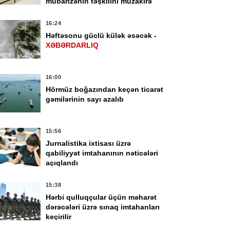
mübarizənin təşkilini müzakirə
edib -
FOTO
16:24
Həftəsonu güclü külək əsəcək -
XƏBƏRDARLIQ
16:00
Hörmüz boğazından keçən ticarət
gəmilərinin sayı azalıb
15:56
Jurnalistika ixtisası üzrə
qabiliyyət imtahanının nəticələri
açıqlandı
15:38
Hərbi qulluqçular üçün məharət
dərəcələri üzrə sınaq imtahanları
keçirilir