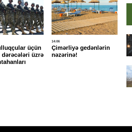
14:06
13:
ulluqçular üçün
Çimərliyə gedənlərin
M
 dərəcələri üzrə
nəzərinə!
Şu
mtahanları
tə