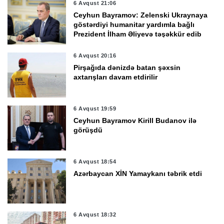
6 Avqust 21:06
Ceyhun Bayramov: Zelenski Ukraynaya
göstərdiyi humanitar yardımla bağlı
Prezident İlham Əliyevə təşəkkür edib
6 Avqust 20:16
Pirşağıda dənizdə batan şəxsin
axtarışları davam etdirilir
6 Avqust 19:59
Ceyhun Bayramov Kirill Budanov ilə
görüşdü
6 Avqust 18:54
Azərbaycan XİN Yamaykanı təbrik etdi
6 Avqust 18:32