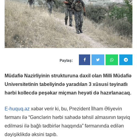
Paylaş:
Müdafiə Nazirliyinin strukturuna daxil olan Milli Müdafiə
Universitetinin tabeliyində yaradılan 3 xüsusi təyinatlı
hərbi kollecdə peşəkar miçman heyəti də hazırlanacaq.
E-huquq.az
xəbər verir ki, bu, Prezident İlham Əliyevin
fərmanı ilə “Gənclərin hərbi sahədə təhsil almasının təşviq
edilməsi ilə bağlı tədbirlər haqqında” fərmanında edilən
dəyişiklikdə əksini tapıb.