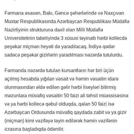
Fərmana əsasən, Bakı, Gəncə şəhərlərində və Naxçıvan
Muxtar Respublikasında Azərbaycan Respublikası Müdafiə
Nazirliyinin strukturuna daxil olan Milli Müdafiə
Universitetinin tabeliyində 3 xüsusi təyinatlı hərbi kollecdə
peşəkar miçman heyəti də yaradılacaq. İndiyə qədər
sadəcə peşəkar gizirlərin yaradılması nəzərdə tutulurdu.
Fərmanda nəzərdə tutulan kursantların hər biri üçün
açılmış hesabda yığılan vəsait və həmin vəsaitin idarə
olunmasından əldə edilən gəlir hərbi liseyləri bitirmiş
məzunlara müvafiq vəsaitin 50 faizi ali təhsil müəssisəsinə
və ya hərbi kollecə qəbul olduqda, qalan 50 faizi isə
Azərbaycan Ordusunda müvafiq qaydada zabit və ya gizir
(miçman) kimi vəzifəyə təyin edilərək həmin vəzifənin
icrasına başladıqda ödənilir.