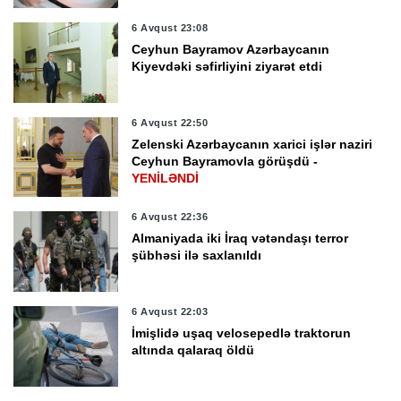
6 Avqust 23:08
Ceyhun Bayramov Azərbaycanın
Kiyevdəki səfirliyini ziyarət etdi
6 Avqust 22:50
Zelenski Azərbaycanın xarici işlər naziri
Ceyhun Bayramovla görüşdü -
YENİLƏNDİ
6 Avqust 22:36
Almaniyada iki İraq vətəndaşı terror
şübhəsi ilə saxlanıldı
6 Avqust 22:03
İmişlidə uşaq velosepedlə traktorun
altında qalaraq öldü