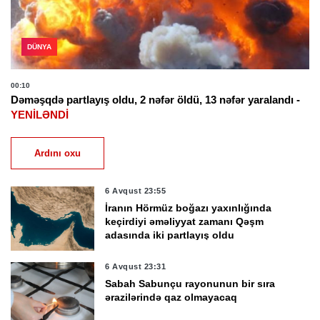
DÜNYA
00:10
Dəməşqdə partlayış oldu, 2 nəfər öldü, 13 nəfər yaralandı -
YENİLƏNDİ
Ardını oxu
6 Avqust 23:55
İranın Hörmüz boğazı yaxınlığında
keçirdiyi əməliyyat zamanı Qəşm
adasında iki partlayış oldu
6 Avqust 23:31
Sabah Sabunçu rayonunun bir sıra
ərazilərində qaz olmayacaq