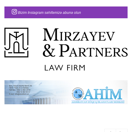
Bizim Instagram səhifəmizə abunə olun