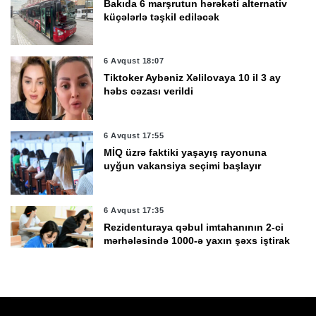
Bakıda 6 marşrutun hərəkəti alternativ
küçələrlə təşkil ediləcək
6 Avqust 18:07
Tiktoker Aybəniz Xəlilovaya 10 il 3 ay
həbs cəzası verildi
6 Avqust 17:55
MİQ üzrə faktiki yaşayış rayonuna
uyğun vakansiya seçimi başlayır
6 Avqust 17:35
Rezidenturaya qəbul imtahanının 2-ci
mərhələsində 1000-ə yaxın şəxs iştirak
edəcək
6 Avqust 17:11
Rusiya son sutka ərzində Ukraynaya
məxsus 1 155 PUA vurub