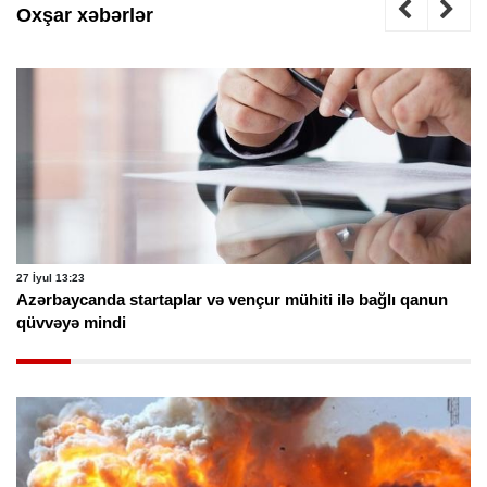
Oxşar xəbərlər
27 İyul 13:23
Azərbaycanda startaplar və vençur mühiti ilə bağlı qanun
qüvvəyə mindi