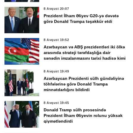
8 Avqust 20:07
Prezident İlham Əliyev G20-yə dəvətə
görə Donald Trampa təşəkkür etdi
8 Avqust 19:52
Azərbaycan və ABŞ prezidentləri iki ölkə
arasında strateji tərəfdaşlığa dair
sənədin imzalanmasını tarixi hadisə kimi
qiymətləndirdi
8 Avqust 19:49
Azərbaycan Prezidenti sülh gündəliyinə
töhfələrinə görə Donald Trampa
minnətdarlığını bildirdi
8 Avqust 19:45
Donald Tramp sülh prosesində
Prezident İlham Əliyevin rolunu yüksək
qiymətləndirdi