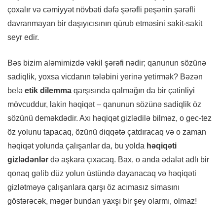
çoxalır və cəmiyyət növbəti dəfə şərəfli peşənin şərəfli
davranmayan bir daşıyıcısının qürub etməsini sakit-sakit
seyr edir.
Bəs bizim aləmimizdə vəkil şərəfi nədir; qanunun sözünə
sadiqlik, yoxsa vicdanın tələbini yerinə yetirmək? Bəzən
belə
etik dilemma
qarşısında qalmağın da bir çətinliyi
mövcuddur, lakin həqiqət – qanunun sözünə sadiqlik öz
sözünü deməkdədir. Axı həqiqət gizlədilə bilməz, o gec-tez
öz yolunu tapacaq, özünü diqqətə çatdıracaq və o zaman
həqiqət yolunda çalışanlar da, bu yolda
həqiqəti
gizlədənlər
də aşkara çıxacaq. Bax, o anda ədalət adlı bir
qonaq gəlib düz yolun üstündə dayanacaq və həqiqəti
gizlətməyə çalışanlara qarşı öz acımasız simasını
göstərəcək, məgər bundan yaxşı bir şey olarmı, olmaz!