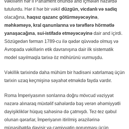
vəkillərin hər il Parlament önündə and içmələri nəzərdə
tutulurdu. Hər il hər bir vəkil
düzgün, vicdanlı və sadiq
olacağına,
haqsız qazanc götürməyəcəyinə
,
məhkəməyə, kral qanunlarına və tərəflərə hörmətlə
yanaşacağına
,
sui-istifadə etməyəcəyinə
dair and içirdi.
Sözügedən fərman 1789-cu ilə qədər qüvvədə olmuş və
Avropada vəkillərin etik davranışına dair ilk sistematik
model sayılmaqla tarixə öz möhürünü vurmuşdu.
Vəkillik tarixində daha mühüm bir hadisəni xatırlamaq üçün
tarixin uzaq keçmişinə səyahət etməkdə fayda vardır.
Roma İmperiyasının sonlarına doğru mövcud vəziyyət
nəzərə alınaraq müxtəlif sahələrdə baş verən əhəmiyyətli
dəyişikliklər hüquq sahəsinə də çatmışdı. Tez-tez qəbul
olunan qərarlar, İmperiyanın itirilmiş ərazilərinə
münasibətdə dəyişir və cəmiyyətin qorunması üçün