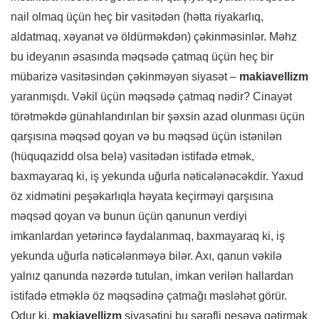
nail olmaq üçün heç bir vasitədən (hətta riyakarlıq,
aldatmaq, xəyanət və öldürməkdən) çəkinməsinlər. Məhz
bu ideyanın əsasında məqsədə çatmaq üçün heç bir
mübarizə vasitəsindən çəkinməyən siyasət –
makiavellizm
yaranmışdı. Vəkil üçün məqsədə çatmaq nədir? Cinayət
törətməkdə günahlandırılan bir şəxsin azad olunması üçün
qarşısına məqsəd qoyan və bu məqsəd üçün istənilən
(hüquqazidd olsa belə) vasitədən istifadə etmək,
baxmayaraq ki, iş yekunda uğurla nəticələnəcəkdir. Yaxud
öz xidmətini peşəkarlıqla həyata keçirməyi qarşısına
məqsəd qoyan və bunun üçün qanunun verdiyi
imkanlardan yetərincə faydalanmaq, baxmayaraq ki, iş
yekunda uğurla nəticələnməyə bilər. Axı, qanun vəkilə
yalnız qanunda nəzərdə tutulan, imkan verilən hallardan
istifadə etməklə öz məqsədinə çatmağı məsləhət görür.
Odur ki,
makiavellizm
siyasətini bu şərəfli peşəyə gətirmək