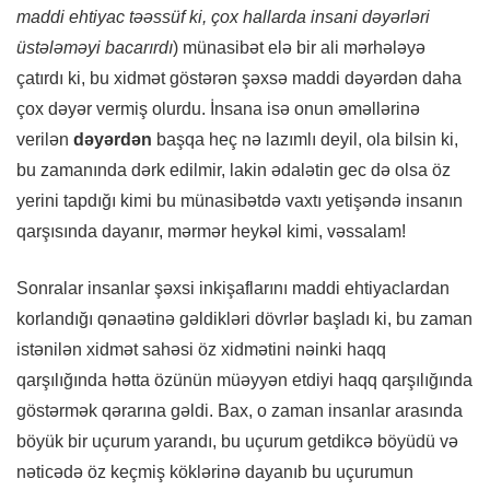
maddi ehtiyac təəssüf ki, çox hallarda insani dəyərləri
üstələməyi bacarırdı
) münasibət elə bir ali mərhələyə
çatırdı ki, bu xidmət göstərən şəxsə maddi dəyərdən daha
çox dəyər vermiş olurdu. İnsana isə onun əməllərinə
verilən
dəyərdən
başqa heç nə lazımlı deyil, ola bilsin ki,
bu zamanında dərk edilmir, lakin ədalətin gec də olsa öz
yerini tapdığı kimi bu münasibətdə vaxtı yetişəndə insanın
qarşısında dayanır, mərmər heykəl kimi, vəssalam!
Sonralar insanlar şəxsi inkişaflarını maddi ehtiyaclardan
korlandığı qənaətinə gəldikləri dövrlər başladı ki, bu zaman
istənilən xidmət sahəsi öz xidmətini nəinki haqq
qarşılığında hətta özünün müəyyən etdiyi haqq qarşılığında
göstərmək qərarına gəldi. Bax, o zaman insanlar arasında
böyük bir uçurum yarandı, bu uçurum getdikcə böyüdü və
nəticədə öz keçmiş köklərinə dayanıb bu uçurumun