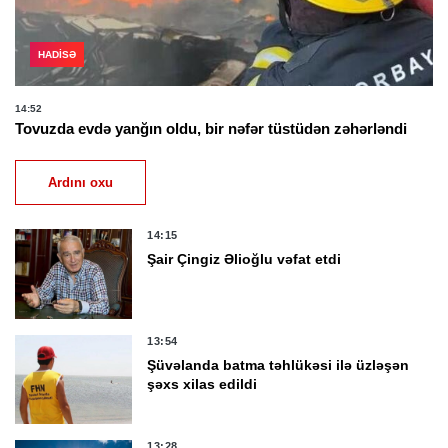
HADISƏ
14:52
Tovuzda evdə yanğın oldu, bir nəfər tüstüdən zəhərləndi
Ardını oxu
14:15
Şair Çingiz Əlioğlu vəfat etdi
13:54
Şüvəlanda batma təhlükəsi ilə üzləşən
şəxs xilas edildi
13:28