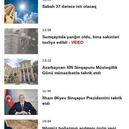
Sabah 37 dərəcə isti olacaq
12:58
Sumqayıtda yanğın oldu, bina sakinləri
təxliyə edildi -
VİDEO
12:12
Azərbaycan XİN Sinqapuru Müstəqillik
Günü münasibətilə təbrik etdi
11:34
İlham Əliyev Sinqapur Prezidentini təbrik
etdi
10:04
Hörmüz boğazının açılması üçün yeni