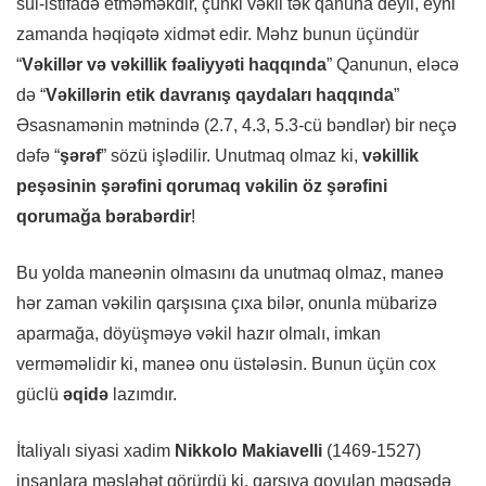
sui-istifadə etməməkdir, çünki vəkil tək qanuna deyil, eyni
zamanda həqiqətə xidmət edir. Məhz bunun üçündür
“
Vəkillər və vəkillik fəaliyyəti haqqında
” Qanunun, eləcə
də “
Vəkillərin etik davranış qaydaları haqqında
”
Əsasnamənin mətnində (2.7, 4.3, 5.3-cü bəndlər) bir neçə
dəfə “
şərəf
” sözü işlədilir. Unutmaq olmaz ki,
vəkillik
peşəsinin şərəfini qorumaq vəkilin öz şərəfini
qorumağa bərabərdir
!
Bu yolda maneənin olmasını da unutmaq olmaz, maneə
hər zaman vəkilin qarşısına çıxa bilər, onunla mübarizə
aparmağa, döyüşməyə vəkil hazır olmalı, imkan
verməməlidir ki, maneə onu üstələsin. Bunun üçün cox
güclü
əqidə
lazımdır.
İtaliyalı siyasi xadim
Nikkolo Makiavelli
(1469-1527)
insanlara məsləhət görürdü ki, qarşıya qoyulan məqsədə