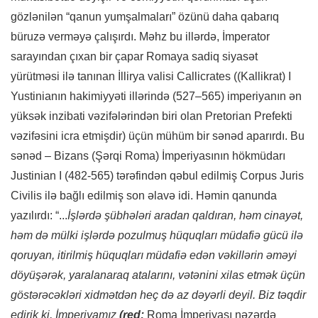
gözlənilən “qanun yumşalmaları” özünü daha qabarıq
büruzə verməyə çalışırdı. Məhz bu illərdə, İmperator
sarayından çıxan bir çapar Romaya sadiq siyasət
yürütməsi ilə tanınan İllirya valisi Callicrates ((Kallikrat) I
Yustinianın hakimiyyəti illərində (527–565) imperiyanın ən
yüksək inzibati vəzifələrindən biri olan Pretorian Prefekti
vəzifəsini icra etmişdir) üçün mühüm bir sənəd aparırdı. Bu
sənəd – Bizans (Şərqi Roma) İmperiyasının hökmüdarı
Justinian I (482-565) tərəfindən qəbul edilmiş Corpus Juris
Civilis ilə bağlı edilmiş son əlavə idi. Həmin qanunda
yazılırdı: “...
İşlərdə şübhələri aradan qaldıran, həm cinayət,
həm də mülki işlərdə pozulmuş hüquqları müdafiə gücü ilə
qoruyan, itirilmiş hüquqları müdafiə edən vəkillərin əməyi
döyüşərək, yaralanaraq atalarını, vətənini xilas etmək üçün
göstərəcəkləri xidmətdən heç də az dəyərli deyil. Biz təqdir
edirik ki, İmperiyamız
(red:
Roma İmperiyası nəzərdə