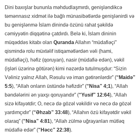
Dini baxışlar bununla məhdudlaşmırdı, genişləndikcə
təmənnasız xidmət ilə bağlı münasibətlərdə genişlənirdi və
bu genişlənmə İslam dinində özünü rahat şəkildə
cəmiyyətin diqqətinə çatdırdı. Belə ki, İslam dininin
müqəddəs kitabı olan
Quranda
Allahın “müdafiəçi”
qismində rolu müxtəlif istiqamətlərdən vəli (hami,
müdafiəçi), həfiz (qoruyan), nasir (müdafiə edən), vəkil
(işləri üzərinə götürən) kimi nəzərdə tutulmuşdur: “Sizin
Vəliniz yalnız Allah, Rəsulu və iman gətirənlərdir” (
“Maidə”
5:5
), “Allah onların üstündə həfizdir” (
“Nisa” 4;1
), “Allah
bəndələrini ən yaxşı qoruyandır” (
“Yusif” 12:64
), “Allah
sizə kifayətdir; O, necə də gözəl vəkildir və necə də gözəl
yardımçıdır” (
“Əhzab” 33:48
), “Allahın özü kifayətdir vəkil
olaraq” (
“Nisa” 4:81
), “Allah zülmə uğrayanları mütləq
müdafiə edər” (
“Həcc” 22:38
).