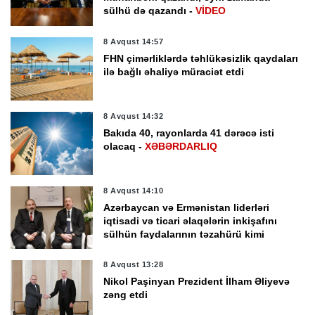
sülhü də qazandı -
VİDEO
8 Avqust 14:57
FHN çimərliklərdə təhlükəsizlik qaydaları
ilə bağlı əhaliyə müraciət etdi
8 Avqust 14:32
Bakıda 40, rayonlarda 41 dərəcə isti
olacaq -
XƏBƏRDARLIQ
8 Avqust 14:10
Azərbaycan və Ermənistan liderləri
iqtisadi və ticari əlaqələrin inkişafını
sülhün faydalarının təzahürü kimi
qiymətləndirib
8 Avqust 13:28
Nikol Paşinyan Prezident İlham Əliyevə
zəng etdi