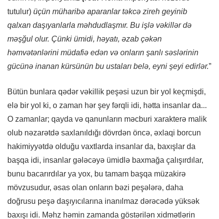
tutulur)
üçün müharibə aparanlar təkcə zireh geyinib
qalxan daşıyanlarla məhdudlaşmır. Bu işlə vəkillər də
məşğul olur.
Çünki ümidi, həyatı, əzab çəkən
həmvətənlərini müdafiə edən və onların şanlı səslərinin
gücünə inanan kürsünün bu ustaları belə, eyni şeyi edirlər
.
”
Bütün bunlara qədər vəkillik peşəsi uzun bir yol keçmişdi,
elə bir yol ki, o zaman hər şey fərqli idi, hətta insanlar da...
O zamanlar; qayda və qanunların məcburi xarakterə malik
olub nəzarətdə saxlanıldığı dövrdən öncə, əxlaqi borcun
hakimiyyətdə olduğu vaxtlarda insanlar da, baxışlar da
başqa idi, insanlar gələcəyə ümidlə baxmağa çalışırdılar,
bunu bacarırdılar ya yox, bu tamam başqa müzakirə
mövzusudur, əsas olan onların bəzi peşələrə, daha
doğrusu peşə daşıyıcılarına inanılmaz dərəcədə yüksək
baxışı idi. Məhz həmin zamanda göstərilən xidmətlərin