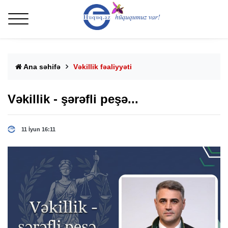
Ana səhifə
Vəkillik fəaliyyəti
Vəkillik - şərəfli peşə...
11 İyun 16:11