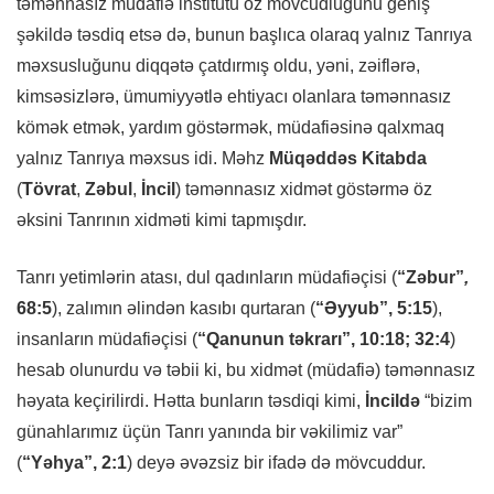
təmənnasız müdafiə institutu öz mövcudluğunu geniş
şəkildə təsdiq etsə də, bunun başlıca olaraq yalnız Tanrıya
məxsusluğunu diqqətə çatdırmış oldu, yəni, zəiflərə,
kimsəsizlərə, ümumiyyətlə ehtiyacı olanlara təmənnasız
kömək etmək, yardım göstərmək, müdafiəsinə qalxmaq
yalnız Tanrıya məxsus idi. Məhz
Müqəddəs Kitabda
(
Tövrat
,
Zəbul
,
İncil
) təmənnasız xidmət göstərmə öz
əksini Tanrının xidməti kimi tapmışdır.
Tanrı yetimlərin atası, dul qadınların müdafiəçisi (
“Zəbur”
,
68:5
), zalımın əlindən kasıbı qurtaran (
“Əyyub”, 5:15
),
insanların müdafiəçisi (
“Qanunun təkrarı”, 10:18; 32:4
)
hesab olunurdu və təbii ki, bu xidmət (müdafiə) təmənnasız
həyata keçirilirdi. Hətta bunların təsdiqi kimi,
İncildə
“bizim
günahlarımız üçün Tanrı yanında bir vəkilimiz var”
(
“Yəhya”, 2:1
) deyə əvəzsiz bir ifadə də mövcuddur.