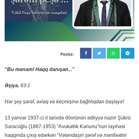
Paylaş:
“Bu mənəm! Haqq danışan...”
Əşiya
, 63:1
Hər şey şərəf, əxlaq və keçmişinə bağlılıqdan başlayır!
13 yanvar 1937-ci il tarixdə dövrünün ədliyyə naziri Şükrü
Saracoğlu (1887-1953) “Avukatlık Kanunu”nun layihəsi
haqqında çıxış edərkən “
Vətəndaşın şərəf və mənfəətini