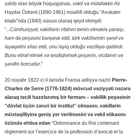
sahib olan böyük hüquqşünas, vəkil və mütəfəkkir Ali
Haydar Özkent (1890-1961) müəllifi olduğu “Avukatın
kitabı”nda (1940) xüsusi olaraq qeyd etmişdi:
“...
Cümhuriyyət, vəkillərin rifahını təmin etməklə yanaşı,
həm də peşəsini bərqərar etdi, türk vəkillərinin şərəf və
ləyaqətini xilas etdi, onu layiq olduğu vəzifəyə qaldırdı.
Bunu etiraf etmək və təsdiqləmək peşənin, vicdanın və
şərəfin borcudur
.”
20 noyabr 1822-ci il tarixdə Fransa ədliyyə naziri
Pierre-
Charles de Serre (1776-1824) mövcud vəziyyəti nəzərə
alaraq təcili hazırlanmış bir fərmanı – vəkillik peşəsinin
“dövlət üçün zəruri bir institut” olmasını, vəkillərin
müstəqilliyinə geniş yer verilməsini və vəkil etikasını
özündə ehtiva edən
“Ordonnance du Roi contenant
règlement sur l’exercice de la profession d’avocat et la