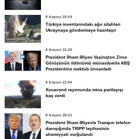
8 Avqust 22:04
Türkiyə inventarındakı ağır silahları
Ukraynaya göndərməyə hazırlaşır
8 Avqust 21:26
Prezident İlham Əliyev Vaşinqton Zirvə
Görüşünün ildönümü münasibətilə ABŞ
Prezidentinə məktub ünvanladı
8 Avqust 21:04
Xocavənd rayonunda mina partlayışı
baş verdi
8 Avqust 20:21
Prezident İlham Əliyevlə Trampın telefon
danışığında TRIPP layihəsinin
əhəmiyyəti vurğulandı