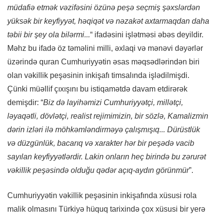
müdafiə etmək vəzifəsini özünə peşə seçmiş şəxslərdən
yüksək bir keyfiyyət, həqiqət və nəzakət axtarmaqdan daha
təbii bir şey ola bilərmi...
“ ifadəsini işlətməsi əbəs deyildir.
Məhz bu ifadə öz təməlini milli, əxlaqi və mənəvi dəyərlər
üzərində quran Cumhuriyyətin əsas məqsədlərindən biri
olan vəkillik peşəsinin inkişafı timsalında işlədilmişdi.
Çünki müəllif çıxışını bu istiqamətdə davam etdirərək
demişdir: “
Biz də layihəmizi Cumhuriyyətçi,
millətçi,
ləyaqətli, dövlətçi, realist rejimimizin, bir sözlə,
Kamalizmin
dərin izləri ilə möhkəmləndirməyə çalışmışıq...
Dürüstlük
və düzgünlük, bacarıq və xarakter hər bir peşədə vacib
sayılan keyfiyyətlərdir. Lakin onların heç birində bu zərurət
vəkillik peşəsində olduğu qədər açıq-aydın görünmür
”.
Cumhuriyyətin vəkillik peşəsinin inkişafında xüsusi rola
malik olmasını Türkiyə hüquq tarixində çox xüsusi bir yerə