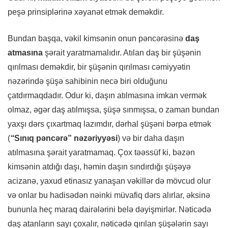
peşə prinsiplərinə xəyanət etmək deməkdir.
Bundan başqa, vəkil kimsənin onun pəncərəsinə
daş
atmasına
şərait yaratmamalıdır. Atılan daş bir şüşənin
qırılması deməkdir, bir şüşənin qırılması cəmiyyətin
nəzərində şüşə sahibinin necə biri olduğunu
çatdırmaqdadır. Odur ki, daşın atılmasına imkan vermək
olmaz, əgər daş atılmışsa, şüşə sınmışsa, o zaman bundan
yaxşı dərs çıxartmaq lazımdır, dərhal şüşəni bərpa etmək
(
“
Sınıq pəncərə” nəzəriyyəsi
) və bir daha daşın
atılmasına şərait yaratmamaq. Çox təəssüf ki, bəzən
kimsənin atdığı daşı, həmin daşın sındırdığı şüşəyə
acizanə, yaxud etinasız yanaşan vəkillər də mövcud olur
və onlar bu hadisədən nəinki müvafiq dərs alırlar, əksinə
bununla heç maraq dairələrini belə dəyişmirlər. Nəticədə
daş atanların sayı çoxalır, nəticədə qırılan şüşələrin sayı