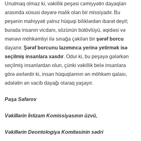
Unutmaq olmaz ki, vəkillik peşəsi cəmiyyətin dayaqları
arasında xüsusi dəyərə malik olan bir missiyadır. Bu
peşənin mahiyyəti yalnız hüquqi biliklərdən ibarət deyil;
burada insanın vicdanı, sözünün bütövlüyü, əqidəsi və
mənəvi möhkəmliyi ilə sınağa çəkilən bir
şərəf borcu
dayanır.
Şərəf borcunu lazımınca yerinə yetirmək isə
seçilmiş insanlara xasdır
. Odur ki, bu peşəyə gələrkən
seçilmiş insanlardan olun, çünki vəkillik belə insanlara
görə əsrlərdir ki, insan hüquqlarının ən möhkəm qalası,
ədalətin ən vacib dayağı olaraq yaşayır.
Paşa Səfərov
Vəkillərin İntizam Komissiyasının üzvü,
Vəkillərin Deontologiya Komitəsinin sədri