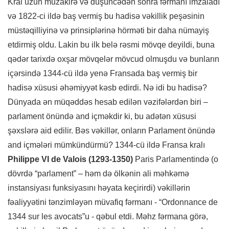
Kral uzun müzakirə və düşüncədən sonra fərmanı imzaladı
və 1822-ci ildə baş vermiş bu hadisə vəkillik peşəsinin
müstəqilliyinə və prinsiplərinə hörməti bir daha nümayiş
etdirmiş oldu. Lakin bu ilk belə rəsmi mövqe deyildi, buna
qədər tarixdə oxşar mövqelər mövcud olmuşdu və bunların
içərsində 1344-cü ildə yenə Fransada baş vermiş bir
hadisə xüsusi əhəmiyyət kəsb edirdi. Nə idi bu hadisə?
Dünyada ən müqəddəs hesab edilən vəzifələrdən biri –
parlament önündə and içməkdir ki, bu adətən xüsusi
şəxslərə aid edilir. Bəs vəkillər, onların Parlament önündə
and içmələri mümkündürmü? 1344-cü ildə Fransa kralı
Philippe VI de Valois (1293-1350)
Paris Parlamentində (o
dövrdə “parlament” – həm də ölkənin ali məhkəmə
instansiyası funksiyasını həyata keçirirdi) vəkillərin
fəaliyyətini tənzimləyən müvafiq fərmanı - “Ordonnance de
1344 sur les avocats”u - qəbul etdi. Məhz fərmana görə,