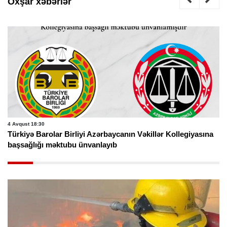
Oxşar xəbərlər
2 Avqust 14:48
Azərbaycanın hüquq ictimaiyyətinə və vəkilliyinə ağır itki üz
verib