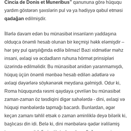
Cincia de Donis et Muneribus”
qanununa görə hüququ
yardım göstərən şəxslərin pul və ya hədiyyə qəbul etməsi
qadağan
edilmişdir.
İllərlə davam edən bu münasibət insanların yaddaşına
olduqca önəmli hesab olunan bir keçmişi həkk eləmişdir –
hər şey pul qarşılığında edilə bilməz! Bəzi xidmətlər məhz
insani, əxlaqi və əcdadların ruhuna hörmət prinsipləri
üzərində edilməlidir. Bu münasibət anidən yaranmamışdı,
hüquq üçün önəmli mənbəə hesab edilən adətlərə və
əxlaqi dəyərlərə söykənərək meydana gəlmişdi. Odur ki,
Roma hüququnda rəsmi qaydaya çevrilən bu münasibət
zaman-zaman öz təsdiqini digər sahələrdə - dini, əxlaqi və
hüquqi mənbələrdə tapmağı bacardı. Bunlardan, əgər
keçən zamanı təhlil etsək o zaman əminliklə deyə bilərik ki,
başlıcası din idi. Belə ki, dini mənbələrə qədər irəliləmiş