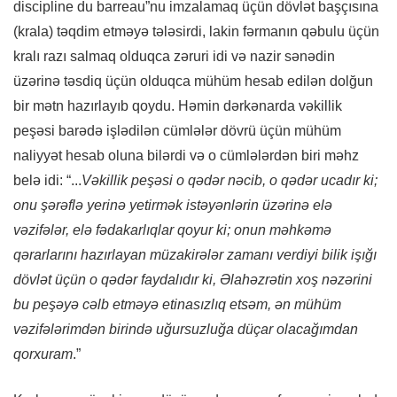
discipline du barreau”nu imzalamaq üçün dövlət başçısına
(krala) təqdim etməyə tələsirdi, lakin fərmanın qəbulu üçün
kralı razı salmaq olduqca zəruri idi və nazir sənədin
üzərinə təsdiq üçün olduqca mühüm hesab edilən dolğun
bir mətn hazırlayıb qoydu. Həmin dərkənarda vəkillik
peşəsi barədə işlədilən cümlələr dövrü üçün mühüm
naliyyət hesab oluna bilərdi və o cümlələrdən biri məhz
belə idi: “...
Vəkillik peşəsi o qədər nəcib, o qədər ucadır ki;
onu şərəflə yerinə yetirmək istəyənlərin üzərinə elə
vəzifələr, elə fədakarlıqlar qoyur ki; onun məhkəmə
qərarlarını hazırlayan müzakirələr zamanı verdiyi bilik işığı
dövlət üçün o qədər faydalıdır ki, Əlahəzrətin xoş nəzərini
bu peşəyə cəlb etməyə etinasızlıq etsəm, ən mühüm
vəzifələrimdən birində uğursuzluğa düçar olacağımdan
qorxuram
.”