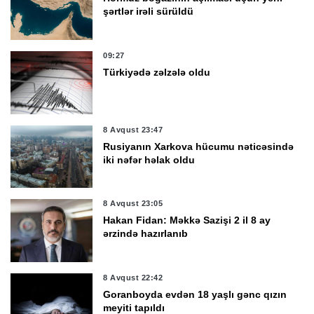
şərtlər irəli sürüldü
09:27
Türkiyədə zəlzələ oldu
8 Avqust 23:47
Rusiyanın Xarkova hücumu nəticəsində
iki nəfər həlak oldu
8 Avqust 23:05
Hakan Fidan: Məkkə Sazişi 2 il 8 ay
ərzində hazırlanıb
8 Avqust 22:42
Goranboyda evdən 18 yaşlı gənc qızın
meyiti tapıldı