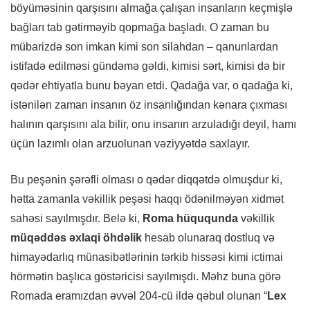
böyüməsinin qarşısını almağa çalışan insanların keçmişlə
bağları tab gətirməyib qopmağa başladı. O zaman bu
mübarizdə son imkan kimi son silahdan – qanunlardan
istifadə edilməsi gündəmə gəldi, kimisi sərt, kimisi də bir
qədər ehtiyatla bunu bəyan etdi. Qadağa var, o qadağa ki,
istənilən zaman insanın öz insanlığından kənara çıxması
halının qarşısını ala bilir, onu insanın arzuladığı deyil, hamı
üçün lazımlı olan arzuolunan vəziyyətdə saxlayır.
Bu peşənin şərəfli olması o qədər diqqətdə olmuşdur ki,
hətta zamanla vəkillik peşəsi haqqı ödənilməyən xidmət
sahəsi sayılmışdır. Belə ki,
Roma hüququnda
vəkillik
müqəddəs əxlaqi öhdəlik
hesab olunaraq dostluq və
himayədarlıq münasibətlərinin tərkib hissəsi kimi ictimai
hörmətin başlıca göstəricisi sayılmışdı. Məhz buna görə
Romada eramızdan əvvəl 204-cü ildə qəbul olunan “
Lex