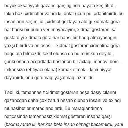
böyük əksəriyyəti qazanc qarşılığında həyata keçirilirdi,
lakin bəzi xidmətlər var idi ki, onlar üçün pul ödənilmirdi, bu
insanların seçimi idi, xidmət gözləyən aldığı xidmətə görə
hər hansı bir pulun verilməyəcəyini, xidmət göstərən isə
göstərdiyi xidmətə görə hər hansı bir haqq almayacağını
yaxşı bilirdi və ən əsası – xidmət göstərən xidmətinə görə
haqq ala bilməzdi, təklif olunsa da bu mümkün deyildi,
çünki ortada əcdadlarla bəslənən bir əxlaqi, mənəvi borc –
imkansıza (ehtiyacı olana) kömək etmək – kimi niyyət
dayanırdı, onu qorumaq, yaşatmaq lazım idi.
Təbii ki, təmənnasız xidmət göstərən peşə daşıyıcılarını
qazancdan daha çox zəruri hesab olunan insani və əxlaqi
münasibətlər maraqlandırırdı. Bu maraqlandırma
nəticəsində təmənnasız xidmət göstərən insana qarşı
(
baxmayaraq ki, hər kəs belə insan olmağı bacarmırdı, yəni