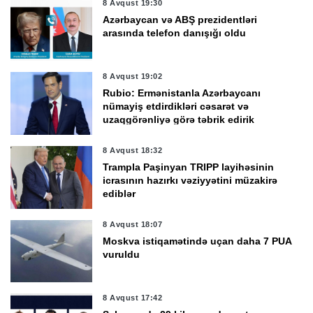
8 Avqust 19:30
Azərbaycan və ABŞ prezidentləri
arasında telefon danışığı oldu
8 Avqust 19:02
Rubio: Ermənistanla Azərbaycanı
nümayiş etdirdikləri cəsarət və
uzaqgörənliyə görə təbrik edirik
8 Avqust 18:32
Trampla Paşinyan TRIPP layihəsinin
icrasının hazırkı vəziyyətini müzakirə
ediblər
8 Avqust 18:07
Moskva istiqamətində uçan daha 7 PUA
vuruldu
8 Avqust 17:42