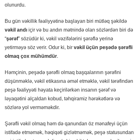
olunurdu.
Bu gün vəkillik fəaliyyətinə başlayan biri mütləq şəkildə
vəkil andı
içir və bu andın mətnində olan sözlərdən biri də
“
şərəf
” sözüdür ki, vəkil vəzifələrini şərəflə yerinə
yetirməyə söz verir. Odur ki, bir
vəkil üçün peşədə şərəfli
olmaq çox mühümdür
.
Həmçinin, peşədə şərəfli olmaq başqalarının şərəfini
düşünməklə, vəkil etikasına əməl etməklə, vəkil tərəfindən
peşə fəaliyyəti həyata keçirilərkən insanın şərəf və
ləyaqətini alçaldan kobud, təhqiramiz hərəkətlərə və
sözlərə yol verməməkdir.
Şərəfli vəkil olmaq həm də qanundan öz mənafeyi üçün
istifadə etməmək, həqiqəti gizlətməmək, peşə statusundan