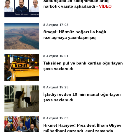
Sabunçuda 29 kiloqramdan artıq
narkotik vasitə aşkarlandı -
VİDEO
8 Avqust 17:03
Əraqçi: Hörmüz boğazı ilə bağlı
razılaşmaya yaxınlaşmışıq
8 Avqust 16:01
Taksidən pul və bank kartları oğurlayan
şəxs saxlanıldı
8 Avqust 15:25
İşlədiyi evdən 10 min manat oğurlayan
şəxs saxlanıldı
8 Avqust 15:03
Hikmət Hacıyev: Prezident İlham Əliyev
müharibəni qazandı, eyni zamanda