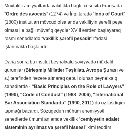
Müxtəlif cəmiyyətlərdə vəkilliklə bağlı, xüsusilə Fransada
“
Ordre des avocats
” (1274) və İngiltərədə “
Inns of Court
”
(1300) institutları mövcud olsalar da vəkilliyin şərəfli peşə
olması ilə bağlı müvafiq qeydlər XVIII əsrdən başlayaraq
rəsmi sənədlərdə “
vəkillik şərəfli peşədir
” ifadəsi
işlənməklə başlandı.
Daha sonra bu institut beynəlxalq səviyyədə müxtəlif
qurumlar (
Birləşmiş Millətlər Təşkilatı, Avropa Şurası
və
s.) tərəfindən nəzərə alınaraq qəbul olunan beynəlxalq
sənədlərdə -
“Basic Principles on the Role of Lawyers”
(1990), “Code of Conduct” (1988–2006), “International
Bar Association Standards” (1990, 2011)
də öz təsdiqini
tapmağı bacardı. Sözügedən mühüm əhəmiyyətli
sənədlərdə ümumi anlamda vəkillik “
cəmiyyətin ədalət
sisteminin ayrılmaz və şərəfli hissəsi
” kimi təqdim