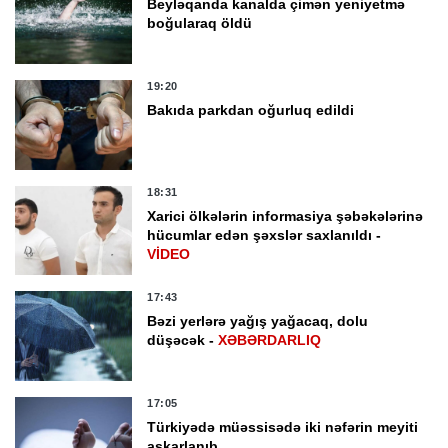
Beyləqanda kanalda çimən yeniyetmə
boğularaq öldü
19:20
Bakıda parkdan oğurluq edildi
18:31
Xarici ölkələrin informasiya şəbəkələrinə
hücumlar edən şəxslər saxlanıldı -
VİDEO
17:43
Bəzi yerlərə yağış yağacaq, dolu
düşəcək -
XƏBƏRDARLIQ
17:05
Türkiyədə müəssisədə iki nəfərin meyiti
aşkarlanıb