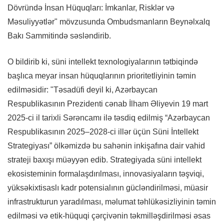
Dövründə İnsan Hüquqları: İmkanlar, Risklər və
Məsuliyyətlər" mövzusunda Ombudsmanların Beynəlxalq
Bakı Sammitində səsləndirib.
O bildirib ki, süni intellekt texnologiyalarının tətbiqində
başlıca meyar insan hüquqlarının prioritetliyinin təmin
edilməsidir: "Təsadüfi deyil ki, Azərbaycan
Respublikasının Prezidenti cənab İlham Əliyevin 19 mart
2025-ci il tarixli Sərəncamı ilə təsdiq edilmiş “Azərbaycan
Respublikasının 2025–2028-ci illər üçün Süni İntellekt
Strategiyası” ölkəmizdə bu sahənin inkişafına dair vahid
strateji baxışı müəyyən edib. Strategiyada süni intellekt
ekosisteminin formalaşdırılması, innovasiyaların təşviqi,
yüksəkixtisaslı kadr potensialının gücləndirilməsi, müasir
infrastrukturun yaradılması, məlumat təhlükəsizliyinin təmin
edilməsi və etik-hüquqi çərçivənin təkmilləşdirilməsi əsas