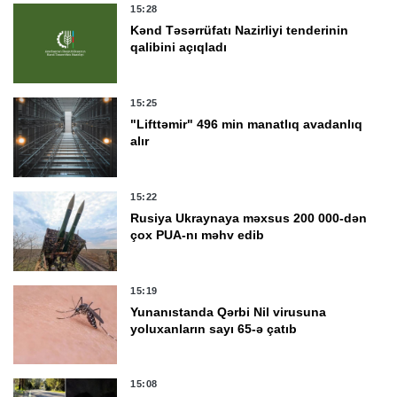
15:28
Kənd Təsərrüfatı Nazirliyi tenderinin
qalibini açıqladı
15:25
"Lifttəmir" 496 min manatlıq avadanlıq
alır
15:22
Rusiya Ukraynaya məxsus 200 000-dən
çox PUA-nı məhv edib
15:19
Yunanıstanda Qərbi Nil virusuna
yoluxanların sayı 65-ə çatıb
15:08