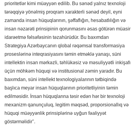
prioritetlər kimi müəyyən edilib. Bu sənəd yalnız texnoloji
tərəqqiyə yönəlmiş proqram xarakterli sənəd deyil, eyni
zamanda insan hüquqlarının, şəffaflığın, hesabatlılığın və
insan nəzarəti prinsipinin qorunmasını əsas götürən müasir
idarəetmə fəlsəfəsinin təzahürüdür. Bu baxımdan
Strategiya Azərbaycanın qlobal rəqəmsal transformasiya
proseslərinə inteqrasiyasını təmin etməklə yanaşı, süni
intellektin insan mərkəzli, təhlükəsiz və məsuliyyətli inkişafı
üçün möhkəm hüquqi və institusional zəmin yaradır. Bu
baxımdan, süni intellekt texnologiyalarının tətbiqində
başlıca meyar insan hüquqlarının prioritetliyinin təmin
edilməsidir. İnsan hüquqlarına təsir edən hər bir texnoloji
mexanizm qanunçuluq, legitim məqsəd, proporsionallıq və
hüquqi müəyyənlik prinsiplərinə uyğun fəaliyyət
göstərməlidir".