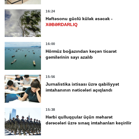
16:24
Həftəsonu güclü külək əsəcək -
XƏBƏRDARLIQ
16:00
Hörmüz boğazından keçən ticarət
gəmilərinin sayı azalıb
15:56
Jurnalistika ixtisası üzrə qabiliyyət
imtahanının nəticələri açıqlandı
15:38
Hərbi qulluqçular üçün məharət
dərəcələri üzrə sınaq imtahanları keçirilir