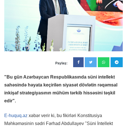
Paylaş:
"Bu gün Azərbaycan Respublikasında süni intellekt
sahəsində həyata keçirilən siyasət dövlətin rəqəmsal
inkişaf strategiyasının mühüm tərkib hissəsini təşkil
edir".
E-huquq.az
xəbər verir ki, bu fikirləri Konstitusiya
Məhkəməsinin sədri Fərhad Abdullayev "Süni İntellekt