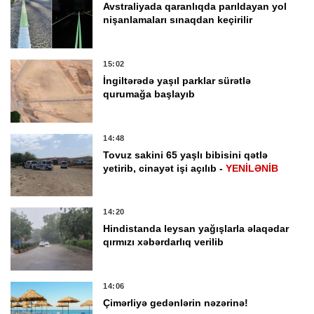
Avstraliyada qaranlıqda parıldayan yol
nişanlamaları sınaqdan keçirilir
15:02
İngiltərədə yaşıl parklar sürətlə
qurumağa başlayıb
14:48
Tovuz sakini 65 yaşlı bibisini qətlə
yetirib, cinayət işi açılıb -
YENİLƏNİB
14:20
Hindistanda leysan yağışlarla əlaqədar
qırmızı xəbərdarlıq verilib
14:06
Çimərliyə gedənlərin nəzərinə!