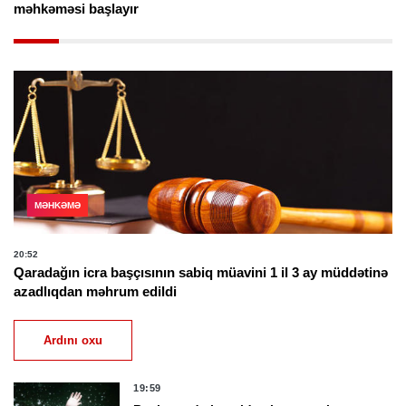
məhkəməsi başlayır
MƏHKƏMƏ
20:52
Qaradağın icra başçısının sabiq müavini 1 il 3 ay müddətinə
azadlıqdan məhrum edildi
Ardını oxu
19:59