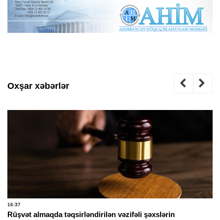
Oxşar xəbərlər
16:37
Rüşvət almaqda təqsirləndirilən vəzifəli şəxslərin