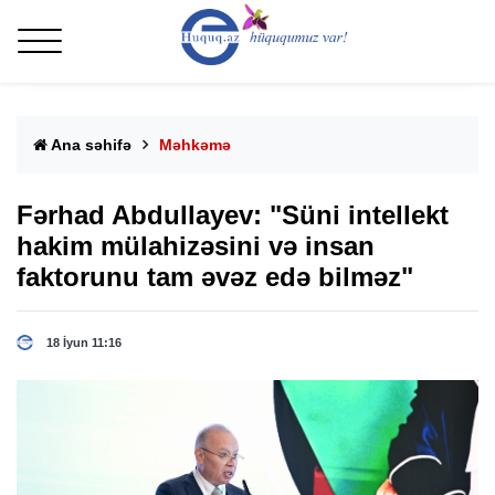
Ana səhifə
Məhkəmə
Fərhad Abdullayev: "Süni intellekt
hakim mülahizəsini və insan
faktorunu tam əvəz edə bilməz"
18 İyun 11:16