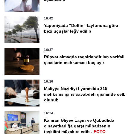
16:42
Yaponiyada "Dolfin" tayfununa görə
bəzi uçuşlar ləğv edilib
16:37
Rüşvət almaqda təqsirləndirilən vəzifəli
şəxslərin məhkəməsi başlayır
16:26
Maliyyə Nazirliyi I yarımildə 315
məhkəmə işinə cavabdeh qismində cəlb
olunub
16:24
Kamran Əliyev Laçın və Qubadlıda
cinayətkarlığa qarşı mübarizənin
təşkilini müzakirə edib -
FOTO