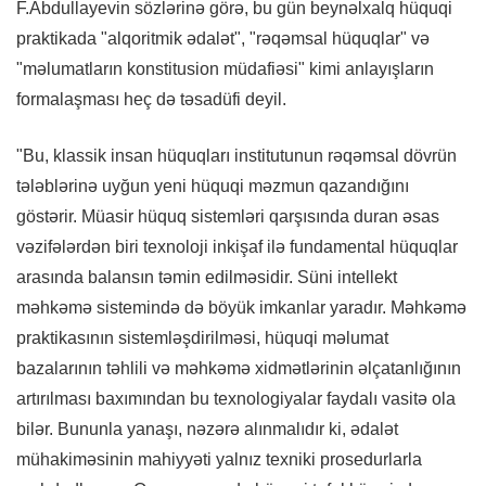
F.Abdullayevin sözlərinə görə, bu gün beynəlxalq hüquqi
praktikada "alqoritmik ədalət", "rəqəmsal hüquqlar" və
"məlumatların konstitusion müdafiəsi" kimi anlayışların
formalaşması heç də təsadüfi deyil.
"Bu, klassik insan hüquqları institutunun rəqəmsal dövrün
tələblərinə uyğun yeni hüquqi məzmun qazandığını
göstərir. Müasir hüquq sistemləri qarşısında duran əsas
vəzifələrdən biri texnoloji inkişaf ilə fundamental hüquqlar
arasında balansın təmin edilməsidir. Süni intellekt
məhkəmə sistemində də böyük imkanlar yaradır. Məhkəmə
praktikasının sistemləşdirilməsi, hüquqi məlumat
bazalarının təhlili və məhkəmə xidmətlərinin əlçatanlığının
artırılması baxımından bu texnologiyalar faydalı vasitə ola
bilər. Bununla yanaşı, nəzərə alınmalıdır ki, ədalət
mühakiməsinin mahiyyəti yalnız texniki prosedurlarla