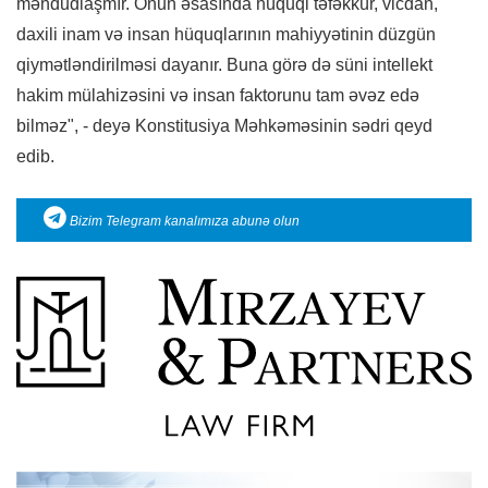
məhdudlaşmır. Onun əsasında hüquqi təfəkkür, vicdan,
daxili inam və insan hüquqlarının mahiyyətinin düzgün
qiymətləndirilməsi dayanır. Buna görə də süni intellekt
hakim mülahizəsini və insan faktorunu tam əvəz edə
bilməz", - deyə Konstitusiya Məhkəməsinin sədri qeyd
edib.
Bizim Telegram kanalımıza abunə olun