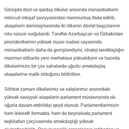
Görüşdə dost və qardaş ölkələr arasında münasibətlərin
mövcud inkişaf səviyyəsindən məmnunluq ifadə edilib,
əlaqələrin dərinləşməsində iki ölkənin dövlət başçılarının
rolu xüsusi vurğulanıb. Tərəflər Azərbaycan və Özbəkistan
prezidentlərinin yüksək siyasi iradəsi sayəsində
münasibətlərin daha da genişləndiyini, strateji tərəfdaşlığın
məzmun etibarilə yeni mərhələyə yüksəldiyini və hazırda
ölkələrimizin bir çox sahələrdə uğurlu əməkdaşlıq
əlaqələrinə malik olduğunu bildiriblər.
Söhbət zamanı ölkələrimiz və xalqlarımız arasındakı
yüksək səviyyəli əlaqələrin parlament müstəvisində də
uğurla davam etdirildiyi qeyd olunub. Parlamentlərimizin
həm ikitərəfli formatda, həm də beynəlxalq parlament
təşkilatları çərçivəsində əməkdaşlığı yüksək