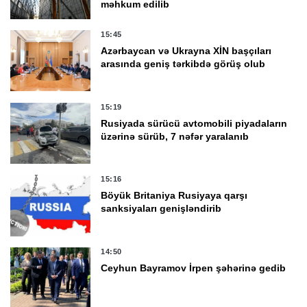
məhkum edilib
15:45
Azərbaycan və Ukrayna XİN başçıları
arasında geniş tərkibdə görüş olub
15:19
Rusiyada sürücü avtomobili piyadaların
üzərinə sürüb, 7 nəfər yaralanıb
15:16
Böyük Britaniya Rusiyaya qarşı
sanksiyaları genişləndirib
14:50
Ceyhun Bayramov İrpen şəhərinə gedib