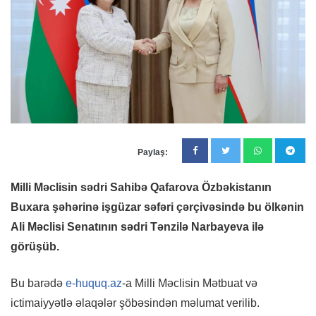
Paylaş:
Milli Məclisin sədri Sahibə Qafarova Özbəkistanın
Buxara şəhərinə işgüzar səfəri çərçivəsində bu ölkənin
Ali Məclisi Senatının sədri Tənzilə Narbayeva ilə
görüşüb.
Bu barədə
e-huquq.az
-a Milli Məclisin Mətbuat və
ictimaiyyətlə əlaqələr şöbəsindən məlumat verilib.