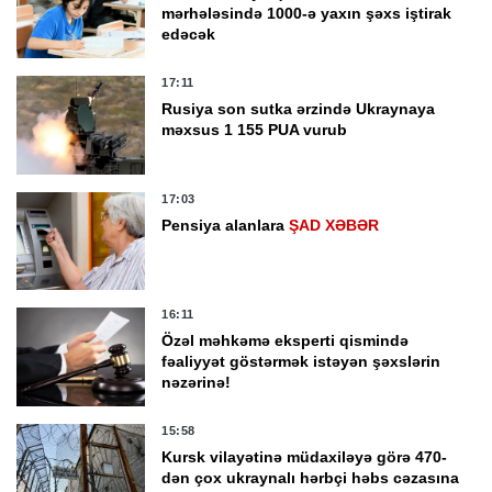
mərhələsində 1000-ə yaxın şəxs iştirak
edəcək
17:11
Rusiya son sutka ərzində Ukraynaya
məxsus 1 155 PUA vurub
17:03
Pensiya alanlara
ŞAD XƏBƏR
16:11
Özəl məhkəmə eksperti qismində
fəaliyyət göstərmək istəyən şəxslərin
nəzərinə!
15:58
Kursk vilayətinə müdaxiləyə görə 470-
dən çox ukraynalı hərbçi həbs cəzasına