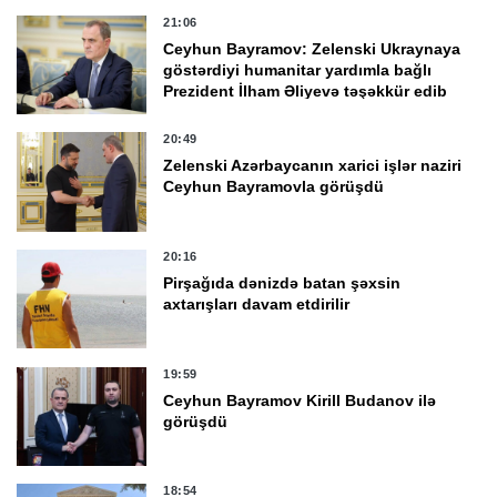
21:06
Ceyhun Bayramov: Zelenski Ukraynaya
göstərdiyi humanitar yardımla bağlı
Prezident İlham Əliyevə təşəkkür edib
20:49
Zelenski Azərbaycanın xarici işlər naziri
Ceyhun Bayramovla görüşdü
20:16
Pirşağıda dənizdə batan şəxsin
axtarışları davam etdirilir
19:59
Ceyhun Bayramov Kirill Budanov ilə
görüşdü
18:54