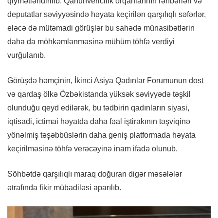
qiymətləndirilib. Qanunvericilik orqanlarının rəhbərləri və
deputatlar səviyyəsində həyata keçirilən qarşılıqlı səfərlər,
eləcə də mütəmadi görüşlər bu sahədə münasibətlərin
daha da möhkəmlənməsinə mühüm töhfə verdiyi
vurğulanıb.
Görüşdə həmçinin, İkinci Asiya Qadınlar Forumunun dost
və qardaş ölkə Özbəkistanda yüksək səviyyədə təşkil
olunduğu qeyd edilərək, bu tədbirin qadınların siyasi,
iqtisadi, ictimai həyatda daha fəal iştirakının təşviqinə
yönəlmiş təşəbbüslərin daha geniş platformada həyata
keçirilməsinə töhfə verəcəyinə inam ifadə olunub.
Söhbətdə qarşılıqlı maraq doğuran digər məsələlər
ətrafında fikir mübadiləsi aparılıb.