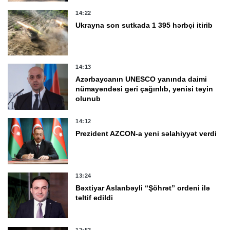
14:22
Ukrayna son sutkada 1 395 hərbçi itirib
14:13
Azərbaycanın UNESCO yanında daimi
nümayəndəsi geri çağırılıb, yenisi təyin
olunub
14:12
Prezident AZCON-a yeni səlahiyyət verdi
13:24
Bəxtiyar Aslanbəyli “Şöhrət” ordeni ilə
təltif edildi
12:53