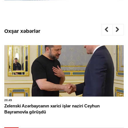
Oxşar xəbərlər
20:49
Zelenski Azərbaycanın xarici işlər naziri Ceyhun
Bayramovla görüşdü