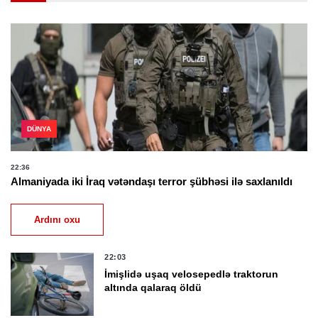
DÜNYA
22:36
Almaniyada iki İraq vətəndaşı terror şübhəsi ilə saxlanıldı
Ardını oxu
22:03
İmişlidə uşaq velosepedlə traktorun
altında qalaraq öldü