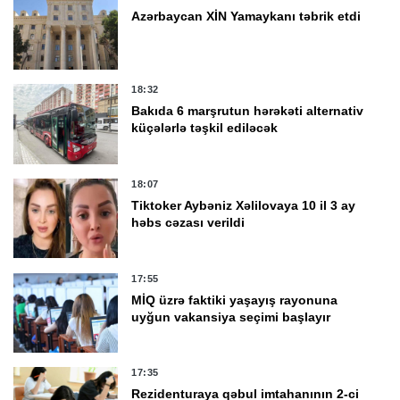
Azərbaycan XİN Yamaykanı təbrik etdi
18:32
Bakıda 6 marşrutun hərəkəti alternativ
küçələrlə təşkil ediləcək
18:07
Tiktoker Aybəniz Xəlilovaya 10 il 3 ay
həbs cəzası verildi
17:55
MİQ üzrə faktiki yaşayış rayonuna
uyğun vakansiya seçimi başlayır
17:35
Rezidenturaya qəbul imtahanının 2-ci