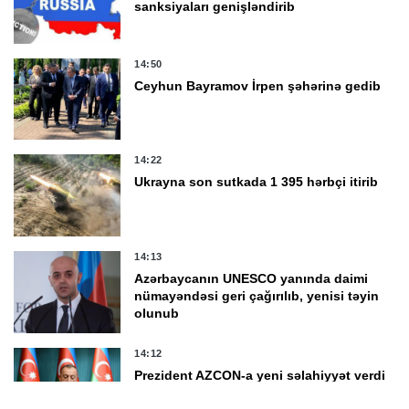
sanksiyaları genişləndirib
14:50
Ceyhun Bayramov İrpen şəhərinə gedib
14:22
Ukrayna son sutkada 1 395 hərbçi itirib
14:13
Azərbaycanın UNESCO yanında daimi
nümayəndəsi geri çağırılıb, yenisi təyin
olunub
14:12
Prezident AZCON-a yeni səlahiyyət verdi