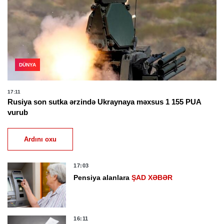
DÜNYA
17:11
Rusiya son sutka ərzində Ukraynaya məxsus 1 155 PUA
vurub
Ardını oxu
17:03
Pensiya alanlara
ŞAD XƏBƏR
16:11