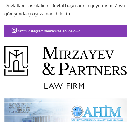
Dövlətləri Təşkilatının Dövlət başçılarının qeyri-rəsmi Zirvə
görüşündə çıxışı zamanı bildirib.
Bizim Instagram səhifəmizə abunə olun