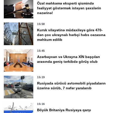
Özəl məhkəmə eksperti qismində
fəaliyyət göstərmək istəyən şəxslərin
nəzərinə!
15:58
Kursk vilayətinə müdaxiləyə görə 470-
dən çox ukraynalı hərbçi həbs cəzasına
məhkum edilib
15:45
Azərbaycan və Ukrayna XİN başçıları
arasında geniş tərkibdə görüş olub
15:19
Rusiyada sürücü avtomobili piyadaların
üzərinə sürüb, 7 nəfər yaralanıb
15:16
Böyük Britaniya Rusiyaya qarşı