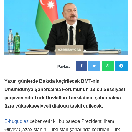
Paylaş:
Yaxın günlərdə Bakıda keçiriləcək BMT-nin
Ümumdünya Şəhərsalma Forumunun 13-cü Sessiyası
çərçivəsində Türk Dövlətləri Təşkilatının şəhərsalma
üzrə yüksəksəviyyəli dialoqu təşkil ediləcək.
E-huquq.az
xəbər verir ki, bu barədə Prezident İlham
Əliyev Qazaxıstanın Türküstan şəhərində keçirilən Türk