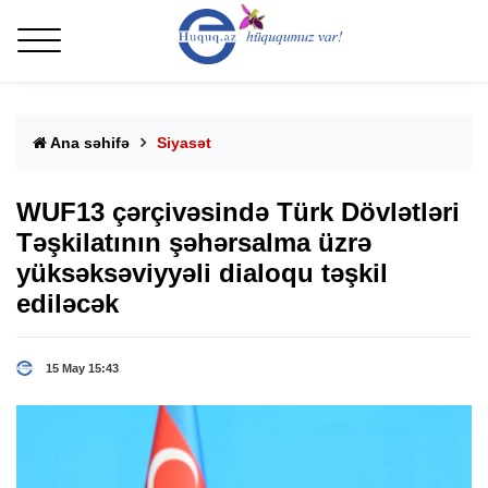
Ana səhifə
Siyasət
WUF13 çərçivəsində Türk Dövlətləri
Təşkilatının şəhərsalma üzrə
yüksəksəviyyəli dialoqu təşkil
ediləcək
15 May 15:43