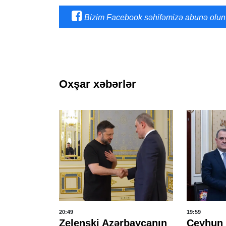
Bizim Facebook səhifəmizə abunə olun
Oxşar xəbərlər
20:49
19:59
mov:
Zelenski Azərbaycanın
Ceyhun 