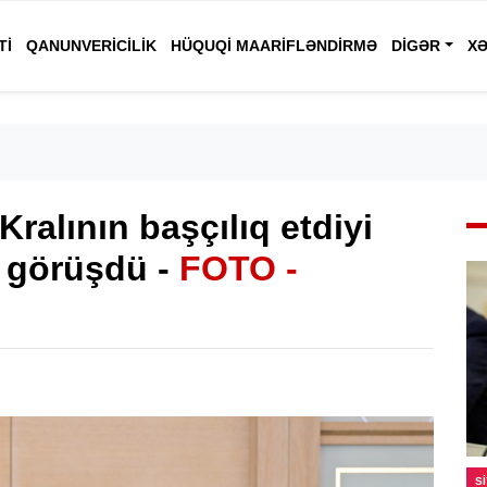
TI
QANUNVERICILIK
HÜQUQI MAARIFLƏNDIRMƏ
DIGƏR
XƏ
Kralının başçılıq etdiyi
 görüşdü -
FOTO -
S