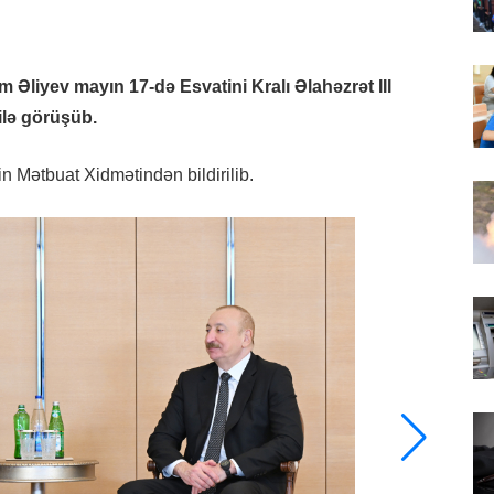
 Əliyev mayın 17-də Esvatini Kralı Əlahəzrət III
ilə görüşüb.
in Mətbuat Xidmətindən bildirilib.