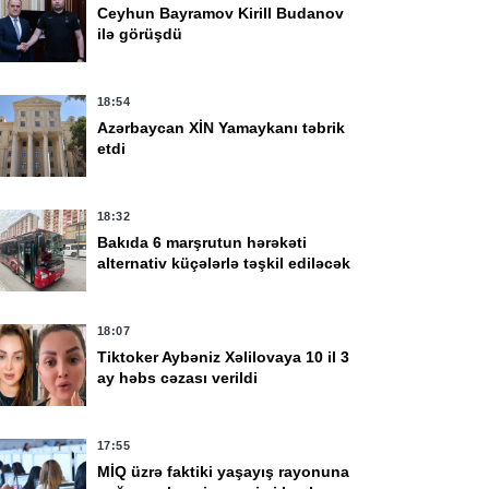
Ceyhun Bayramov Kirill Budanov
ilə görüşdü
18:54
Azərbaycan XİN Yamaykanı təbrik
etdi
18:32
Bakıda 6 marşrutun hərəkəti
alternativ küçələrlə təşkil ediləcək
18:07
Tiktoker Aybəniz Xəlilovaya 10 il 3
ay həbs cəzası verildi
17:55
MİQ üzrə faktiki yaşayış rayonuna