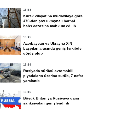
15:58
Kursk vilayətinə müdaxiləyə görə
470-dən çox ukraynalı hərbçi
həbs cəzasına məhkum edilib
15:45
Azərbaycan və Ukrayna XİN
başçıları arasında geniş tərkibdə
görüş olub
15:19
Rusiyada sürücü avtomobili
piyadaların üzərinə sürüb, 7 nəfər
yaralanıb
15:16
Böyük Britaniya Rusiyaya qarşı
sanksiyaları genişləndirib