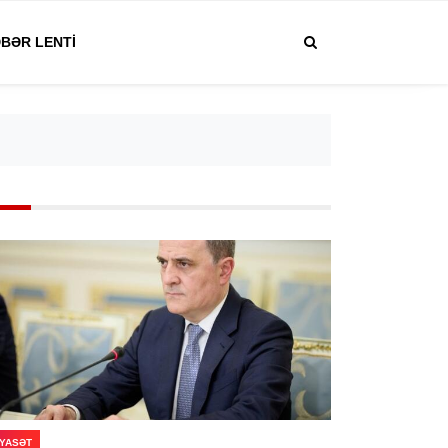
BƏR LENTI
IYASƏT