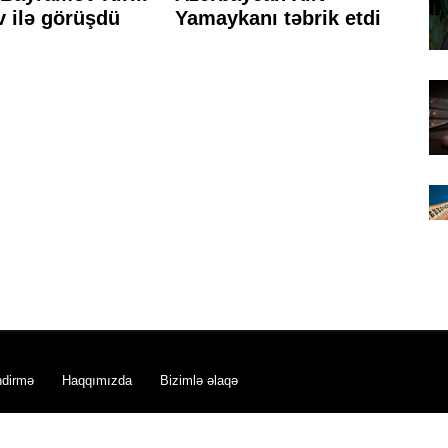
 ilə görüşdü
Yamaykanı təbrik etdi
Xİ
ge
o
ndirmə
Haqqımızda
Bizimlə əlaqə