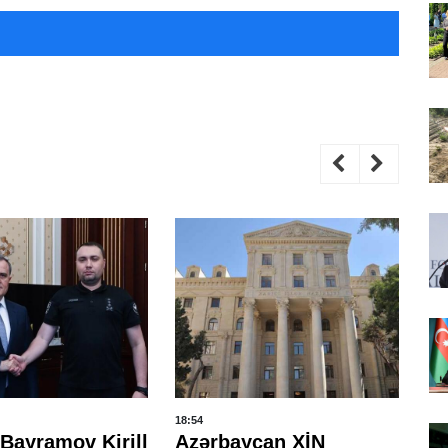
18:54
15:
Bayramov Kirill
Azərbaycan XİN
A