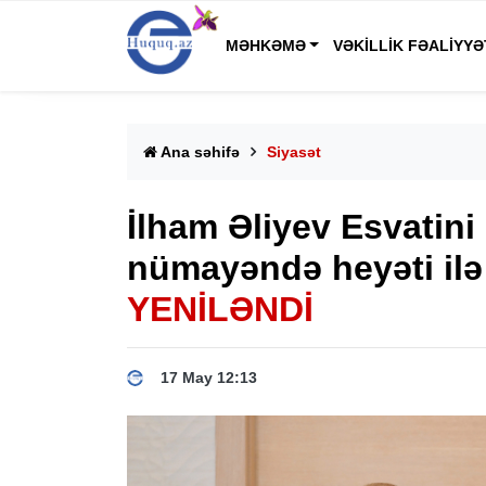
MƏHKƏMƏ
VƏKILLIK FƏALIYYƏ
Ana səhifə
Siyasət
İlham Əliyev Esvatini 
nümayəndə heyəti ilə
YENİLƏNDİ
17 May 12:13