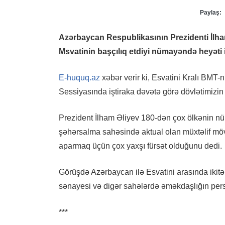
Paylaş:
Azərbaycan Respublikasının Prezidenti İlham
Msvatinin başçılıq etdiyi nümayəndə heyəti 
E-huquq.az
xəbər verir ki, Esvatini Kralı B
Sessiyasında iştiraka dəvətə görə dövlətimizin b
Prezident İlham Əliyev 180-dən çox ölkənin nü
şəhərsalma sahəsində aktual olan müxtəlif mö
aparmaq üçün çox yaxşı fürsət olduğunu dedi.
Görüşdə Azərbaycan ilə Esvatini arasında ikitər
sənayesi və digər sahələrdə əməkdaşlığın perspe
***