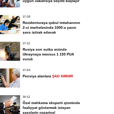
uyğun vakansiya seçimi başlayır
17:35
Rezidenturaya qəbul imtahanının
2-ci mərhələsində 1000-ə yaxın
şəxs iştirak edəcək
17:11
Rusiya son sutka ərzində
Ukraynaya məxsus 1 155 PUA
vurub
17:03
Pensiya alanlara
ŞAD XƏBƏR
16:11
Özəl məhkəmə eksperti qismində
fəaliyyət göstərmək istəyən
şəxslərin nəzərinə!