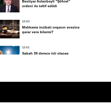
Bəxtiyar Aslanbəyli “Şöhrət”
N başçıları arasında
Andrey Sibiqa Kiyevd
ordeni ilə təltif edildi
niş tərkibdə görüş
danışıqlar aparırlar
lub
12:53
Məhkəmə inzibati orqanın əvəzinə
qərar verə bilərmi?
12:51
Sabah 39 dərəcə isti olacaq
12:38
Seuta sərhədindəki insidentlərə
görə Mərakeşdə 86 nəfərə qarşı
ittiham irəli sürülüb
12:32
Azərbaycanda BOKT
ləğv olundu