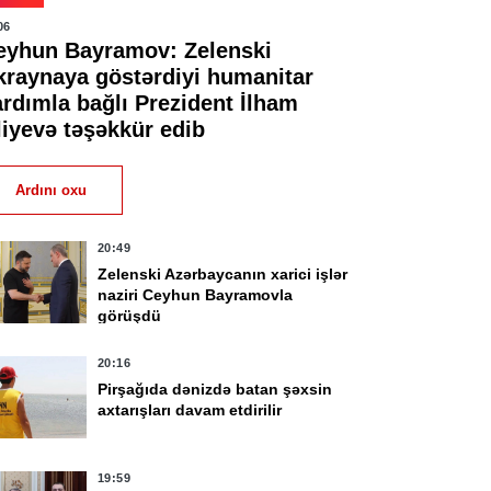
06
eyhun Bayramov: Zelenski
kraynaya göstərdiyi humanitar
ardımla bağlı Prezident İlham
liyevə təşəkkür edib
Ardını oxu
20:49
Zelenski Azərbaycanın xarici işlər
naziri Ceyhun Bayramovla
görüşdü
20:16
Pirşağıda dənizdə batan şəxsin
axtarışları davam etdirilir
19:59