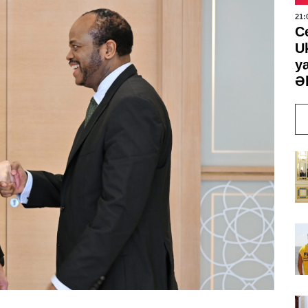
21:
C
U
y
Ə