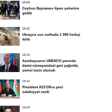
14:50
Ceyhun Bayramov İrpen şəhərinə
gedib
14:22
Ukrayna son sutkada 1 395 hərbçi
itirib
14:13
Azərbaycanın UNESCO yanında
daimi nümayəndəsi geri çağırılıb,
yenisi təyin olunub
14:12
Prezident AZCON-a yeni
səlahiyyət verdi
45
11:32
13:24
zərbaycan və Ukrayna
Ceyhun Bayramov və