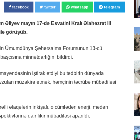
facebook
twitter
whatsapp
telegram
 Əliyev mayın 17-də Esvatini Kralı Əlahəzrət III
ilə görüşüb.
MT-nin Ümumdünya Şəhərsalma Forumunun 13-cü
aşçısına minnətdarlığını bildirdi.
mayəndəsinin iştirak etdiyi bu tədbirin dünyada
vzuları müzakirə etmək, həmçinin təcrübə mübadiləsi
əfli əlaqələrin inkişafı, o cümlədən enerji, mədən
ktivlərinə dair fikir mübadiləsi aparıldı.