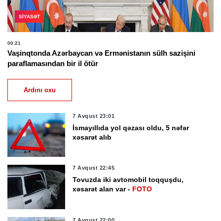
SIYASƏT
00:21
Vaşinqtonda Azərbaycan və Ermənistanın sülh sazişini
paraflamasından bir il ötür
Ardını oxu
7 Avqust 23:01
İsmayıllıda yol qəzası oldu, 5 nəfər
xəsarət alıb
7 Avqust 22:45
Tovuzda iki avtomobil toqquşdu,
xəsarət alan var -
FOTO
7 Avqust 22:00