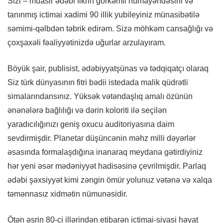
Sizi – müasir ədəbi fikrin görkəmli nümayəndəsini və
tanınmış ictimai xadimi 90 illik yubileyiniz münasibətilə
səmimi-qəlbdən təbrik edirəm. Sizə möhkəm cansağlığı və
çoxşaxəli fəaliyyətinizdə uğurlar arzulayıram.
Böyük şair, publisist, ədəbiyyatşünas və tədqiqatçı olaraq
Siz türk dünyasının fitri bədii istedada malik qüdrətli
simalarındansınız. Yüksək vətəndaşlıq amalı özünün
ənənələrə bağlılığı və dərin koloriti ilə seçilən
yaradıcılığınızı geniş oxucu auditoriyasına daim
sevdirmişdir. Planetar düşüncənin məhz milli dəyərlər
əsasında formalaşdığına inanaraq meydana gətirdiyiniz
hər yeni əsər mədəniyyət hadisəsinə çevrilmişdir. Parlaq
ədəbi şəxsiyyət kimi zəngin ömür yolunuz vətənə və xalqa
təmənnasız xidmətin nümunəsidir.
Ötən əsrin 80-ci illərindən etibarən ictimai-siyasi həyat