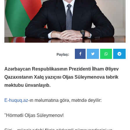
Paylaş:
Azərbaycan Respublikasının Prezidenti İlham Əliyev
Qazaxıstanın Xalq yazıçısı Oljas Süleymenova təbrik
məktubu ünvanlayıb.
E-huquq.az
-ın məlumatına görə, mətndə deyilir:
"Hörmətli Oljas Süleymenov!