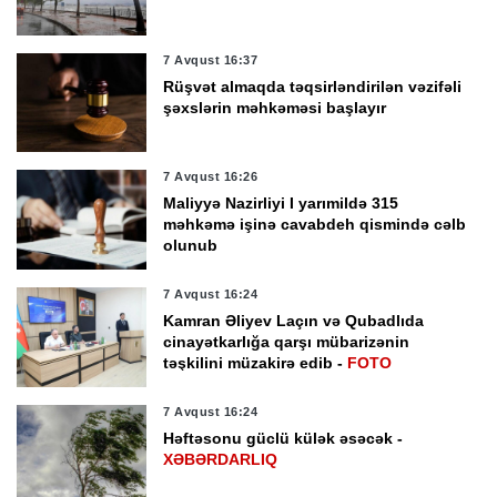
7 Avqust 16:37
Rüşvət almaqda təqsirləndirilən vəzifəli
şəxslərin məhkəməsi başlayır
7 Avqust 16:26
Maliyyə Nazirliyi I yarımildə 315
məhkəmə işinə cavabdeh qismində cəlb
olunub
7 Avqust 16:24
Kamran Əliyev Laçın və Qubadlıda
cinayətkarlığa qarşı mübarizənin
təşkilini müzakirə edib -
FOTO
7 Avqust 16:24
Həftəsonu güclü külək əsəcək -
XƏBƏRDARLIQ