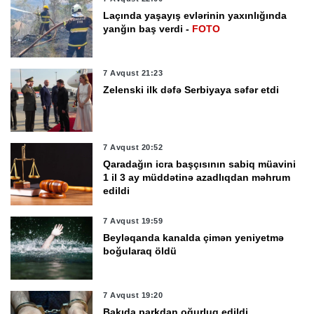
Laçında yaşayış evlərinin yaxınlığında
yanğın baş verdi -
FOTO
7 Avqust 21:23
Zelenski ilk dəfə Serbiyaya səfər etdi
7 Avqust 20:52
Qaradağın icra başçısının sabiq müavini
1 il 3 ay müddətinə azadlıqdan məhrum
edildi
7 Avqust 19:59
Beyləqanda kanalda çimən yeniyetmə
boğularaq öldü
7 Avqust 19:20
Bakıda parkdan oğurluq edildi