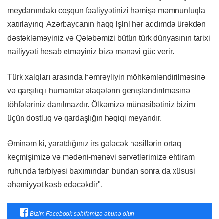
meydanındakı coşqun fəaliyyətinizi həmişə məmnunluqla
xatırlayırıq. Azərbaycanın haqq işini hər addımda ürəkdən
dəstəkləməyiniz və Qələbəmizi bütün türk dünyasının tarixi
nailiyyəti hesab etməyiniz bizə mənəvi güc verir.
Türk xalqları arasında həmrəyliyin möhkəmləndirilməsinə
və qarşılıqlı humanitar əlaqələrin genişləndirilməsinə
töhfələriniz danılmazdır. Ölkəmizə münasibətiniz bizim
üçün dostluq və qardaşlığın həqiqi meyarıdır.
Əminəm ki, yaratdığınız irs gələcək nəsillərin ortaq
keçmişimizə və mədəni-mənəvi sərvətlərimizə ehtiram
ruhunda tərbiyəsi baxımından bundan sonra da xüsusi
əhəmiyyət kəsb edəcəkdir".
Bizim Facebook səhifəmizə abunə olun