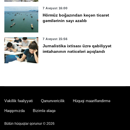
7 Avqust 16:00
Hörmüz boğazından keçən ticarət
gəmilərinin sayı azalıb
7 Avqust 15:56
Jurnalistika ixtisası üzrə qabiliyyət
imtahanının nəticələri açıqlandı
7 Avqust 15:38
Hərbi qulluqçular üçün məharət
dərəcələri üzrə sınaq imtahanları keçirilir
7 Avqust 15:28
Vəkillik fəaliyyəti
Qanunvericilik
Hüquqi maarifləndirmə
Kənd Təsərrüfatı Nazirliyi tenderinin
Haqqımızda
Bizimlə əlaqə
qalibini açıqladı
Bütün hüquqlar qorunur © 2026