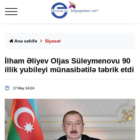
Ana səhifə
Siyasət
İlham Əliyev Oljas Süleymenovu 90
illik yubileyi münasibətilə təbrik etdi
17 May 14:24