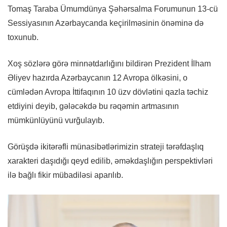
Tomaş Taraba Ümumdünya Şəhərsalma Forumunun 13-cü
Sessiyasının Azərbaycanda keçirilməsinin önəminə də
toxunub.
Xoş sözlərə görə minnətdarlığını bildirən Prezident İlham
Əliyev hazırda Azərbaycanın 12 Avropa ölkəsini, o
cümlədən Avropa İttifaqının 10 üzv dövlətini qazla təchiz
etdiyini deyib, gələcəkdə bu rəqəmin artmasının
mümkünlüyünü vurğulayıb.
Görüşdə ikitərəfli münasibətlərimizin strateji tərəfdaşlıq
xarakteri daşıdığı qeyd edilib, əməkdaşlığın perspektivləri
ilə bağlı fikir mübadiləsi aparılıb.