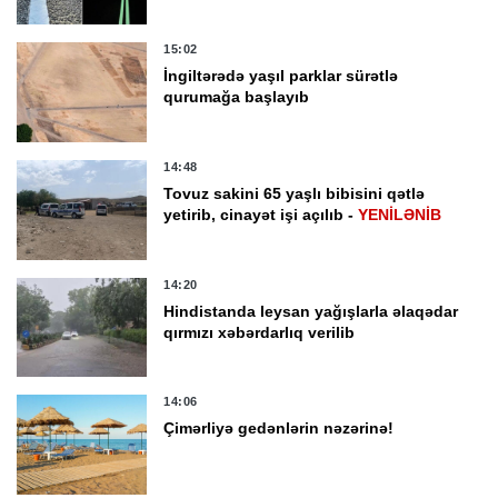
15:02
İngiltərədə yaşıl parklar sürətlə
qurumağa başlayıb
14:48
Tovuz sakini 65 yaşlı bibisini qətlə
yetirib, cinayət işi açılıb -
YENİLƏNİB
14:20
Hindistanda leysan yağışlarla əlaqədar
qırmızı xəbərdarlıq verilib
14:06
Çimərliyə gedənlərin nəzərinə!