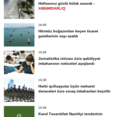
Həftəsonu güclü külək əsəcək -
XƏBƏRDARLIQ
16:00
Hörmüz boğazından keçən ticarət
gəmilərinin sayı azalıb
15:56
Jurnalistika ixtisası üzrə qabiliyyət
imtahanının nəticələri açıqlandı
15:38
Hərbi qulluqçular üçün məharət
dərəcələri üzrə sınaq imtahanları keçirilir
15:28
Kənd Təsərrüfatı Nazirliyi tenderinin