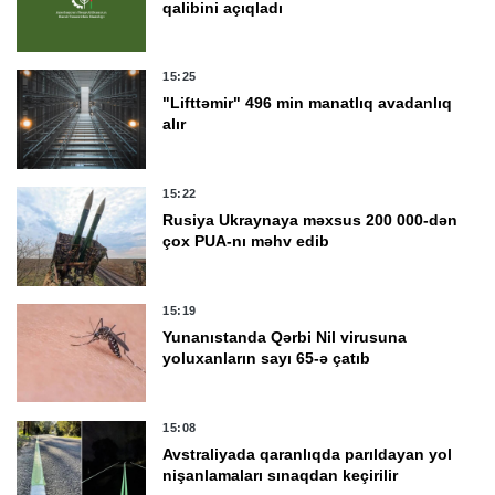
qalibini açıqladı
15:25
"Lifttəmir" 496 min manatlıq avadanlıq
alır
15:22
Rusiya Ukraynaya məxsus 200 000-dən
çox PUA-nı məhv edib
15:19
Yunanıstanda Qərbi Nil virusuna
yoluxanların sayı 65-ə çatıb
15:08
Avstraliyada qaranlıqda parıldayan yol
nişanlamaları sınaqdan keçirilir