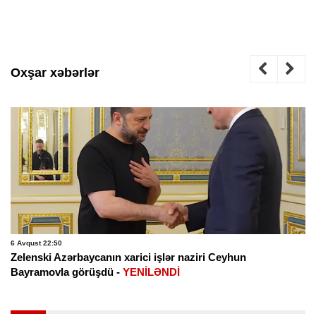
Oxşar xəbərlər
6 Avqust 22:50
Zelenski Azərbaycanın xarici işlər naziri Ceyhun
Bayramovla görüşdü -
YENİLƏNDİ