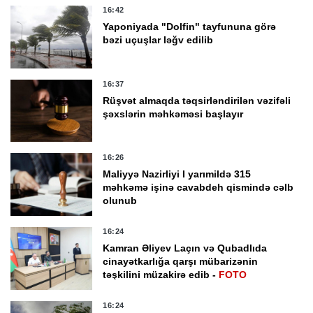
16:42
Yaponiyada "Dolfin" tayfununa görə
bəzi uçuşlar ləğv edilib
16:37
Rüşvət almaqda təqsirləndirilən vəzifəli
şəxslərin məhkəməsi başlayır
16:26
Maliyyə Nazirliyi I yarımildə 315
məhkəmə işinə cavabdeh qismində cəlb
olunub
16:24
Kamran Əliyev Laçın və Qubadlıda
cinayətkarlığa qarşı mübarizənin
təşkilini müzakirə edib -
FOTO
16:24