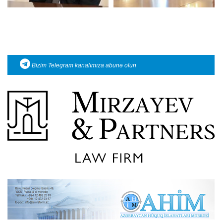
Bizim Telegram kanalımıza abunə olun