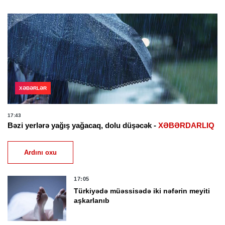
XƏBƏRLƏR
17:43
Bəzi yerlərə yağış yağacaq, dolu düşəcək -
XƏBƏRDARLIQ
Ardını oxu
17:05
Türkiyədə müəssisədə iki nəfərin meyiti
aşkarlanıb