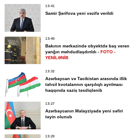
13:41
Samir Şərifova yeni vəzifə verildi
13:40
Bakının mərkəzində obyektdə baş verən
yanğın məhdudlaşdırıldı -
FOTO -
YENİLƏNİB
13:32
Azərbaycan və Tacikistan arasında illik
təhsil kvotalarının qarşılıqlı ayrılması
haqqında saziş təsdiqlənib
13:27
Azərbaycanın Malayziyada yeni səfiri
təyin olunub
13:20