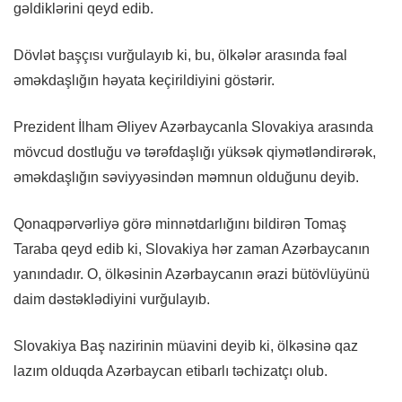
gəldiklərini qeyd edib.
Dövlət başçısı vurğulayıb ki, bu, ölkələr arasında fəal
əməkdaşlığın həyata keçirildiyini göstərir.
Prezident İlham Əliyev Azərbaycanla Slovakiya arasında
mövcud dostluğu və tərəfdaşlığı yüksək qiymətləndirərək,
əməkdaşlığın səviyyəsindən məmnun olduğunu deyib.
Qonaqpərvərliyə görə minnətdarlığını bildirən Tomaş
Taraba qeyd edib ki, Slovakiya hər zaman Azərbaycanın
yanındadır. O, ölkəsinin Azərbaycanın ərazi bütövlüyünü
daim dəstəklədiyini vurğulayıb.
Slovakiya Baş nazirinin müavini deyib ki, ölkəsinə qaz
lazım olduqda Azərbaycan etibarlı təchizatçı olub.