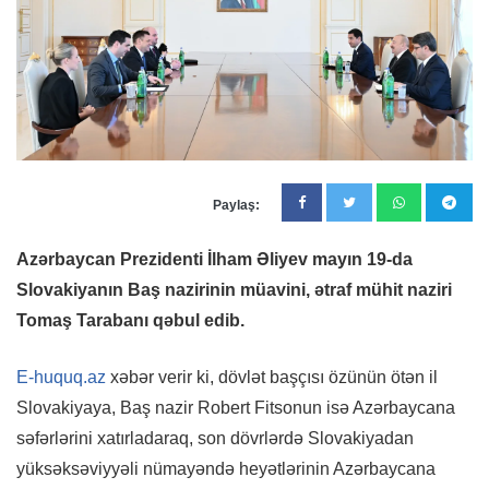
Paylaş:
Azərbaycan Prezidenti İlham Əliyev mayın 19-da
Slovakiyanın Baş nazirinin müavini, ətraf mühit naziri
Tomaş Tarabanı qəbul edib.
E-huquq.az
xəbər verir ki, dövlət başçısı özünün ötən il
Slovakiyaya, Baş nazir Robert Fitsonun isə Azərbaycana
səfərlərini xatırladaraq, son dövrlərdə Slovakiyadan
yüksəksəviyyəli nümayəndə heyətlərinin Azərbaycana