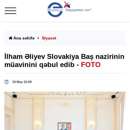
Ana səhifə
Siyasət
İlham Əliyev Slovakiya Baş nazirinin
müavinini qəbul edib -
FOTO
19 May 15:09