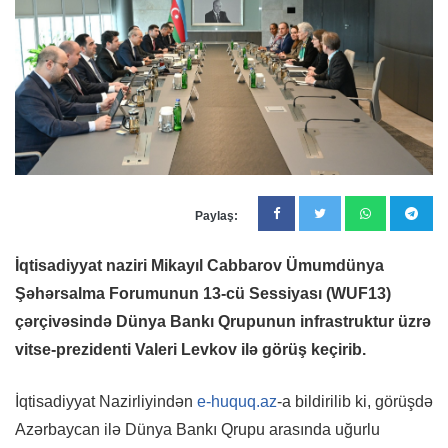
Paylaş:
İqtisadiyyat naziri Mikayıl Cabbarov Ümumdünya
Şəhərsalma Forumunun 13-cü Sessiyası (WUF13)
çərçivəsində Dünya Bankı Qrupunun infrastruktur üzrə
vitse-prezidenti Valeri Levkov ilə görüş keçirib.
İqtisadiyyat Nazirliyindən
e-huquq.az
-a bildirilib ki, görüşdə
Azərbaycan ilə Dünya Bankı Qrupu arasında uğurlu