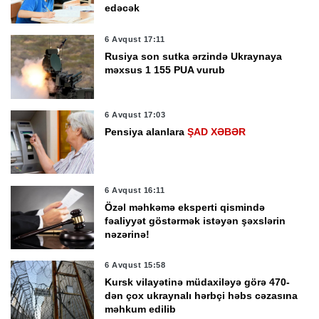
edəcək
6 Avqust 17:11
Rusiya son sutka ərzində Ukraynaya
məxsus 1 155 PUA vurub
6 Avqust 17:03
Pensiya alanlara
ŞAD XƏBƏR
6 Avqust 16:11
Özəl məhkəmə eksperti qismində
fəaliyyət göstərmək istəyən şəxslərin
nəzərinə!
6 Avqust 15:58
Kursk vilayətinə müdaxiləyə görə 470-
dən çox ukraynalı hərbçi həbs cəzasına
məhkum edilib