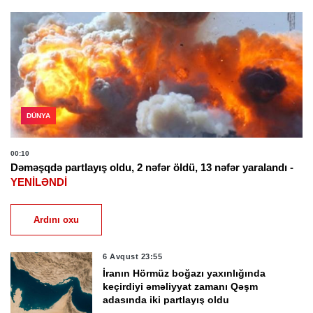
DÜNYA
00:10
Dəməşqdə partlayış oldu, 2 nəfər öldü, 13 nəfər yaralandı -
YENİLƏNDİ
Ardını oxu
6 Avqust 23:55
İranın Hörmüz boğazı yaxınlığında
keçirdiyi əməliyyat zamanı Qəşm
adasında iki partlayış oldu