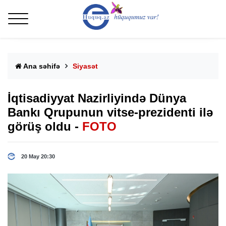
Ana səhifə
Siyasət
İqtisadiyyat Nazirliyində Dünya
Bankı Qrupunun vitse-prezidenti ilə
görüş oldu -
FOTO
20 May 20:30