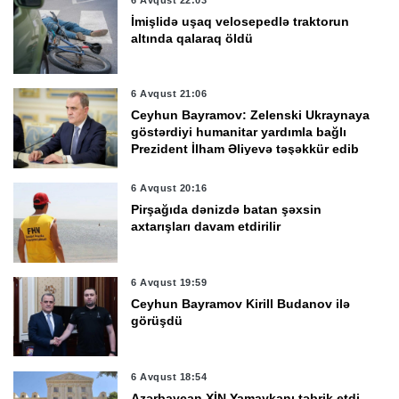
İmişlidə uşaq velosepedlə traktorun
altında qalaraq öldü
6 Avqust 21:06
Ceyhun Bayramov: Zelenski Ukraynaya
göstərdiyi humanitar yardımla bağlı
Prezident İlham Əliyevə təşəkkür edib
6 Avqust 20:16
Pirşağıda dənizdə batan şəxsin
axtarışları davam etdirilir
6 Avqust 19:59
Ceyhun Bayramov Kirill Budanov ilə
görüşdü
6 Avqust 18:54
Azərbaycan XİN Yamaykanı təbrik etdi