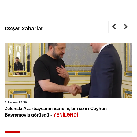
Oxşar xəbərlər
6 Avqust 22:50
Zelenski Azərbaycanın xarici işlər naziri Ceyhun
Bayramovla görüşdü -
YENİLƏNDİ