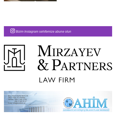
Bizim Instagram səhifəmizə abunə olun