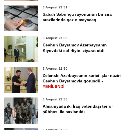
6 Avqust 23:31
Sabah Sabunçu rayonunun bir sıra
ərazilərində qaz olmayacaq
6 Avqust 23:08
Ceyhun Bayramov Azərbaycanın
Kiyevdəki səfirliyini ziyarət etdi
6 Avqust 22:50
Zelenski Azərbaycanın xarici işlər naziri
Ceyhun Bayramovla görüşdü -
YENİLƏNDİ
6 Avqust 22:36
Almaniyada iki İraq vətəndaşı terror
şübhəsi ilə saxlanıldı
6 Avqust 22:03