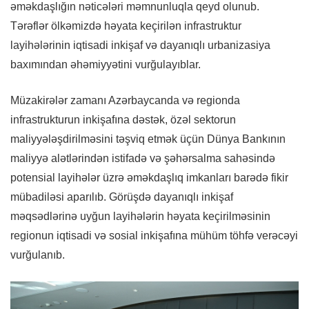
əməkdaşlığın nəticələri məmnunluqla qeyd olunub.
Tərəflər ölkəmizdə həyata keçirilən infrastruktur
layihələrinin iqtisadi inkişaf və dayanıqlı urbanizasiya
baxımından əhəmiyyətini vurğulayıblar.
Müzakirələr zamanı Azərbaycanda və regionda
infrastrukturun inkişafına dəstək, özəl sektorun
maliyyələşdirilməsini təşviq etmək üçün Dünya Bankının
maliyyə alətlərindən istifadə və şəhərsalma sahəsində
potensial layihələr üzrə əməkdaşlıq imkanları barədə fikir
mübadiləsi aparılıb. Görüşdə dayanıqlı inkişaf
məqsədlərinə uyğun layihələrin həyata keçirilməsinin
regionun iqtisadi və sosial inkişafına mühüm töhfə verəcəyi
vurğulanıb.