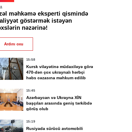
11
zəl məhkəmə eksperti qismində
əaliyyət göstərmək istəyən
əxslərin nəzərinə!
Ardını oxu
15:58
Kursk vilayətinə müdaxiləyə görə
470-dən çox ukraynalı hərbçi
həbs cəzasına məhkum edilib
15:45
Azərbaycan və Ukrayna XİN
başçıları arasında geniş tərkibdə
görüş olub
15:19
Rusiyada sürücü avtomobili