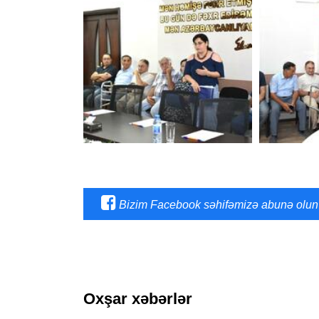
Bizim Facebook səhifəmizə abunə olun
Oxşar xəbərlər