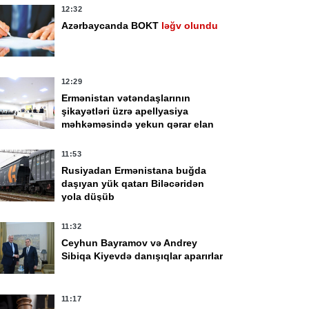
12:32
Azərbaycanda BOKT
ləğv olundu
12:29
Ermənistan vətəndaşlarının
şikayətləri üzrə apellyasiya
məhkəməsində yekun qərar elan
olunub
11:53
Rusiyadan Ermənistana buğda
daşıyan yük qatarı Biləcəridən
yola düşüb
11:32
Ceyhun Bayramov və Andrey
Sibiqa Kiyevdə danışıqlar aparırlar
11:17