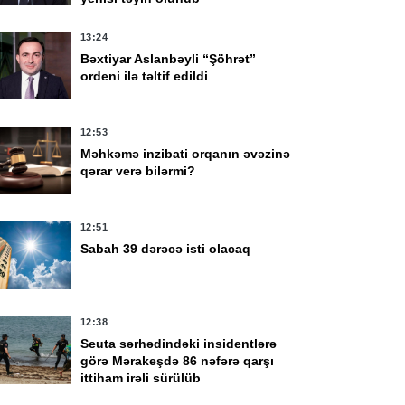
13:24
Bəxtiyar Aslanbəyli “Şöhrət”
ordeni ilə təltif edildi
12:53
Məhkəmə inzibati orqanın əvəzinə
qərar verə bilərmi?
12:51
Sabah 39 dərəcə isti olacaq
12:38
Seuta sərhədindəki insidentlərə
görə Mərakeşdə 86 nəfərə qarşı
ittiham irəli sürülüb