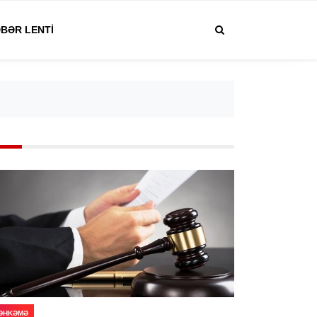
BƏR LENTI
ƏHKƏMƏ