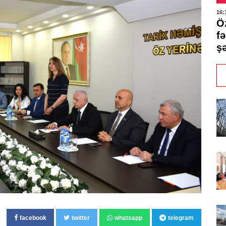
16:
Ö
f
ş
facebook
twitter
whatsapp
telegram