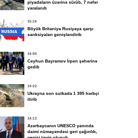
piyadaların üzərinə sürüb, 7 nəfər
yaralanıb
15:16
Böyük Britaniya Rusiyaya qarşı
sanksiyaları genişləndirib
14:50
Ceyhun Bayramov İrpen şəhərinə
gedib
14:22
Ukrayna son sutkada 1 395 hərbçi
itirib
14:13
Azərbaycanın UNESCO yanında
daimi nümayəndəsi geri çağırılıb,
yenisi təyin olunub