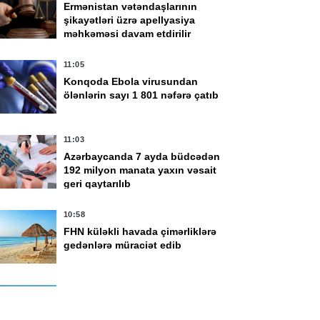
Ermənistan vətəndaşlarının
şikayətləri üzrə apellyasiya
məhkəməsi davam etdirilir
11:05
Konqoda Ebola virusundan
ölənlərin sayı 1 801 nəfərə çatıb
11:03
Azərbaycanda 7 ayda büdcədən
yul 13:45
31 İyul 10:58
192 milyon manata yaxın vəsait
əkillər öz biliklərini
50 yaşın hesabatı:
geri qaytarılıb
 qədər artırarsa,
Tanınmış vəkil
üquqi yardımın
nələri danışdı? - Şaiq
10:58
yfiyyəti də bir o
Mirzəyevlə
MÜSAHİBƏ
FHN küləkli havada çimərliklərə
dər yüksələr" -
gedənlərə müraciət edib
ahmar Məmmədov
10:42
ADY Bakı-Tbilisi-Bakı marşrutu