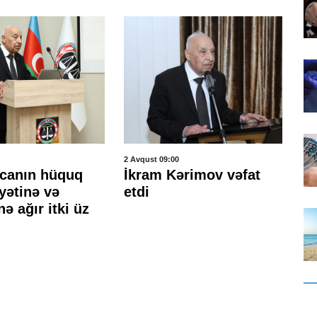
2 Avqust 09:00
31 İ
canın hüquq
İkram Kərimov vəfat
"V
yətinə və
etdi
nə
nə ağır itki üz
h
ke
qə
Ş