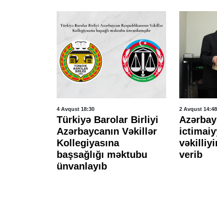
4 Avqust 18:30
2 Avqust 14:48
giyasının
Türkiyə Barolar Birliyi
Azərbay
cbari
Azərbaycanın Vəkillər
ictimaiy
la davam
Kollegiyasına
vəkilliyi
başsağlığı məktubu
verib
ünvanlayıb