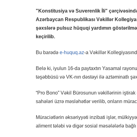
"Konstitusiya və Suverenlik İli" çərçivəsind
Azərbaycan Respublikası Vəkillər Kollegiya
şəxslərə pulsuz hüquqi yardımın göstərilmə
keçirilib.
Bu barədə
e-huquq.az
-a Vəkillər Kollegiyasın
Belə ki, iyulun 16-da paytaxtın Yasamal rayon
təşəbbüsü və VK-nın dəstəyi ilə aztəminatlı şəx
“Pro Bono” Vəkil Bürosunun vəkillərinin iştira
sahələri üzrə məsləhətlər verilib, onların müraciə
Müraciətlərin əksəriyyəti inzibati işlər, mülkiyy
aliment tələbi və digər sosial məsələlərlə bağlı