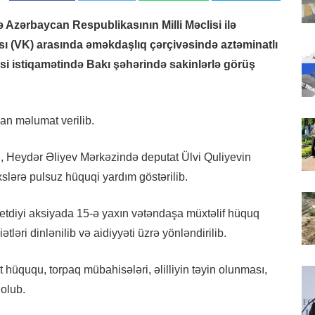
ə Azərbaycan Respublikasının Milli Məclisi ilə
sı (VK) arasında əməkdaşlıq çərçivəsində aztəminatlı
si istiqamətində Bakı şəhərində sakinlərlə görüş
dan məlumat verilib.
u, Heydər Əliyev Mərkəzində deputat Ülvi Quliyevin
slərə pulsuz hüquqi yardım göstərilib.
k etdiyi aksiyada 15-ə yaxın vətəndaşa müxtəlif hüquq
tləri dinlənilib və aidiyyəti üzrə yönləndirilib.
ət hüququ, torpaq mübahisələri, əlilliyin təyin olunması,
 olub.