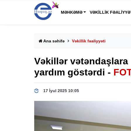
MƏHKƏMƏ
VƏKILLIK FƏALIYYƏ
Ana səhifə
Vəkillik fəaliyyəti
Vəkillər vətəndaşlara
yardım göstərdi -
FO
17 İyul 2025 10:05