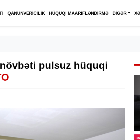
TI
QANUNVERICILIK
HÜQUQI MAARIFLƏNDIRMƏ
DIGƏR
XƏ
 növbəti pulsuz hüquqi
TO
M