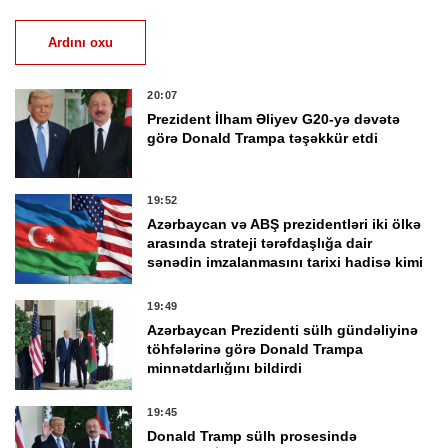
Ardını oxu
20:07
Prezident İlham Əliyev G20-yə dəvətə
görə Donald Trampa təşəkkür etdi
19:52
Azərbaycan və ABŞ prezidentləri iki ölkə
arasında strateji tərəfdaşlığa dair
sənədin imzalanmasını tarixi hadisə kimi
qiymətləndirdi
19:49
Azərbaycan Prezidenti sülh gündəliyinə
töhfələrinə görə Donald Trampa
minnətdarlığını bildirdi
19:45
Donald Tramp sülh prosesində