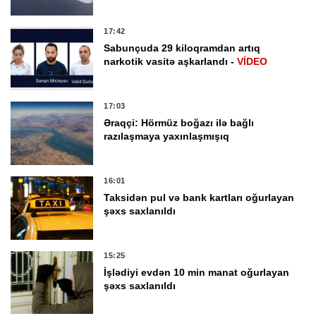
17:42
Sabunçuda 29 kiloqramdan artıq
narkotik vasitə aşkarlandı -
VİDEO
17:03
Əraqçi: Hörmüz boğazı ilə bağlı
razılaşmaya yaxınlaşmışıq
16:01
Taksidən pul və bank kartları oğurlayan
şəxs saxlanıldı
15:25
İşlədiyi evdən 10 min manat oğurlayan
şəxs saxlanıldı