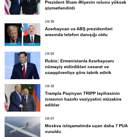
Prezident İlham Əliyevin rolunu yüksək
qiymətləndirdi
19:30
Azərbaycan və ABŞ prezidentləri
arasında telefon danışığı oldu
19:02
Rubio: Ermənistanla Azərbaycanı
nümayiş etdirdikləri cəsarət və
uzaqgörənliyə görə təbrik edirik
18:32
Trampla Paşinyan TRIPP layihəsinin
icrasının hazırkı vəziyyətini müzakirə
ediblər
18:07
Moskva istiqamətində uçan daha 7 PUA
vuruldu