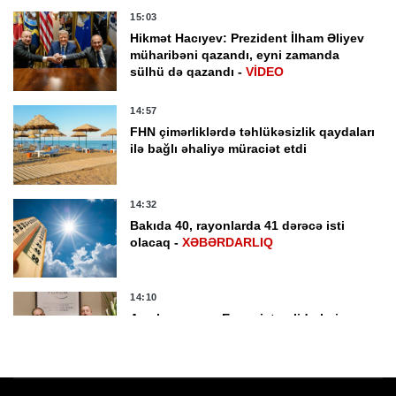
15:03
Hikmət Hacıyev: Prezident İlham Əliyev
müharibəni qazandı, eyni zamanda
sülhü də qazandı -
VİDEO
14:57
FHN çimərliklərdə təhlükəsizlik qaydaları
ilə bağlı əhaliyə müraciət etdi
14:32
Bakıda 40, rayonlarda 41 dərəcə isti
olacaq -
XƏBƏRDARLIQ
14:10
Azərbaycan və Ermənistan liderləri
iqtisadi və ticari əlaqələrin inkişafını
sülhün faydalarının təzahürü kimi
qiymətləndirib
13:28