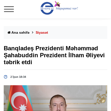
Ana səhifə
Siyasət
Banqladeş Prezidenti Məhəmməd
Şahabuddin Prezident İlham Əliyevi
təbrik etdi
2 İyun 18:34