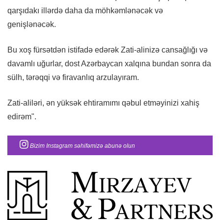
qarşıdakı illərdə daha da möhkəmlənəcək və
genişlənəcək.
Bu xoş fürsətdən istifadə edərək Zati-alinizə cansağlığı və
davamlı uğurlar, dost Azərbaycan xalqına bundan sonra da
sülh, tərəqqi və firavanlıq arzulayıram.
Zati-aliləri, ən yüksək ehtiramımı qəbul etməyinizi xahiş
edirəm".
Bizim Instagram səhifəmizə abunə olun