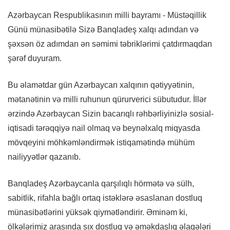
Azərbaycan Respublikasının milli bayramı - Müstəqillik
Günü münasibətilə Sizə Banqladeş xalqı adından və
şəxsən öz adımdan ən səmimi təbriklərimi çatdırmaqdan
şərəf duyuram.
Bu əlamətdar gün Azərbaycan xalqının qətiyyətinin,
mətanətinin və milli ruhunun qürurverici sübutudur. İllər
ərzində Azərbaycan Sizin bacarıqlı rəhbərliyinizlə sosial-
iqtisadi tərəqqiyə nail olmaq və beynəlxalq miqyasda
mövqeyini möhkəmləndirmək istiqamətində mühüm
nailiyyətlər qazanıb.
Banqladeş Azərbaycanla qarşılıqlı hörmətə və sülh,
sabitlik, rifahla bağlı ortaq istəklərə əsaslanan dostluq
münasibətlərini yüksək qiymətləndirir. Əminəm ki,
ölkələrimiz arasında sıx dostluq və əməkdaşlıq əlaqələri