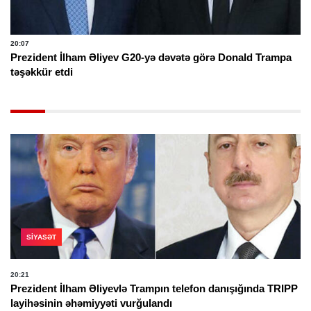
20:07
Prezident İlham Əliyev G20-yə dəvətə görə Donald Trampa
təşəkkür etdi
SIYASƏT
20:21
Prezident İlham Əliyevlə Trampın telefon danışığında TRIPP
layihəsinin əhəmiyyəti vurğulandı