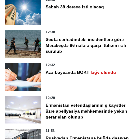
Sabah 39 dərəcə isti olacaq
12:38
Seuta sərhədindəki insidentlərə görə
Mərakeşdə 86 nəfərə qarşı ittiham irəli
sürülüb
12:32
Azərbaycanda BOKT
ləğv olundu
12:29
Ermənistan vətəndaşlarının şikayətləri
üzrə apellyasiya məhkəməsində yekun
qərar elan olunub
11:53
Rusiyadan Ermənistana buğda daşıyan