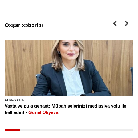
Oxşar xəbərlər
12 Mart 14:47
Vaxta və pula qənaət: Mübahisələrinizi mediasiya yolu ilə
həll edin! -
Günel Əliyeva