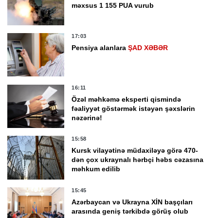
məxsus 1 155 PUA vurub
17:03
Pensiya alanlara
ŞAD XƏBƏR
16:11
Özəl məhkəmə eksperti qismində
fəaliyyət göstərmək istəyən şəxslərin
nəzərinə!
15:58
Kursk vilayətinə müdaxiləyə görə 470-
dən çox ukraynalı hərbçi həbs cəzasına
məhkum edilib
15:45
Azərbaycan və Ukrayna XİN başçıları
arasında geniş tərkibdə görüş olub