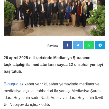
Paylaş:
26 aprel 2025-ci il tarixində Mediasiya Şurasının
təşkilatçılığı ilə mediatorların sayca 12-ci səhər yeməyi
baş tutub.
E-huquq.az
xəbər verir ki, səhər yeməyində mediator və
mediasiya təşkilatı rəhbərləri ilə yanaşı Mediasiya Şurası
İdarə Heyətinin sədri Nadir Adilov və İdarə Heyətinin üzvü
Əli Nəbiyev də iştirak edib.