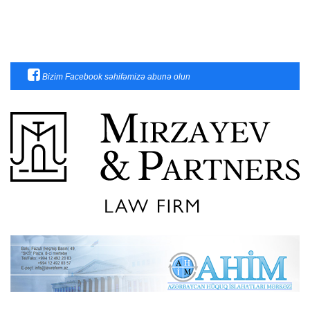
Bizim Facebook səhifəmizə abunə olun