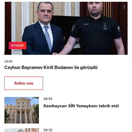
SIYASƏT
19:59
Ceyhun Bayramov Kirill Budanov ilə görüşdü
Ardını oxu
18:54
Azərbaycan XİN Yamaykanı təbrik etdi
18:32