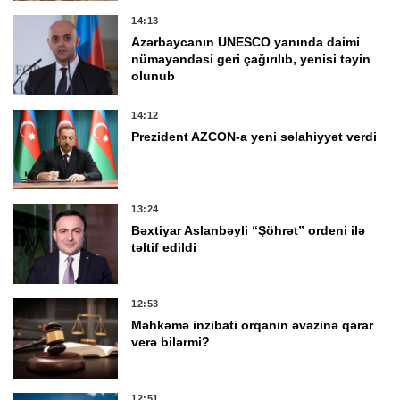
14:13
Azərbaycanın UNESCO yanında daimi
nümayəndəsi geri çağırılıb, yenisi təyin
olunub
14:12
Prezident AZCON-a yeni səlahiyyət verdi
13:24
Bəxtiyar Aslanbəyli “Şöhrət” ordeni ilə
təltif edildi
12:53
Məhkəmə inzibati orqanın əvəzinə qərar
verə bilərmi?
12:51