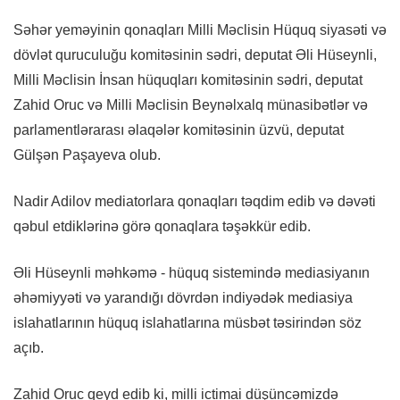
Səhər yeməyinin qonaqları Milli Məclisin Hüquq siyasəti və
dövlət quruculuğu komitəsinin sədri, deputat Əli Hüseynli,
Milli Məclisin İnsan hüquqları komitəsinin sədri, deputat
Zahid Oruc və Milli Məclisin Beynəlxalq münasibətlər və
parlamentlərarası əlaqələr komitəsinin üzvü, deputat
Gülşən Paşayeva olub.
Nadir Adilov mediatorlara qonaqları təqdim edib və dəvəti
qəbul etdiklərinə görə qonaqlara təşəkkür edib.
Əli Hüseynli məhkəmə - hüquq sistemində mediasiyanın
əhəmiyyəti və yarandığı dövrdən indiyədək mediasiya
islahatlarının hüquq islahatlarına müsbət təsirindən söz
açıb.
Zahid Oruc qeyd edib ki, milli ictimai düşüncəmizdə