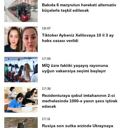
Bakıda 6 marşrutun hərəkəti alternativ
küçələrlə təşkil ediləcək
18:07
Tiktoker Aybəniz Xəlilovaya 10 il 3 ay
həbs cəzası verildi
17:55
MİQ üzrə faktiki yaşayış rayonuna
uyğun vakansiya seçimi başlayır
17:35
Rezidenturaya qəbul imtahanının 2-ci
mərhələsində 1000-ə yaxın şəxs iştirak
edəcək
17:11
Rusiya son sutka ərzində Ukraynaya