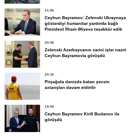
21:06
Ceyhun Bayramov: Zelenski Ukraynaya
göstərdiyi humanitar yardımla bağlı
Prezident İlham Əliyevə təşəkkür edib
20:49
Zelenski Azərbaycanın xarici işlər naziri
Ceyhun Bayramovla görüşdü
20:16
Pirşağıda dənizdə batan şəxsin
axtarışları davam etdirilir
19:59
Ceyhun Bayramov Kirill Budanov ilə
görüşdü