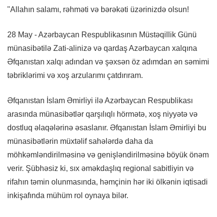
"Allahın salamı, rəhməti və bərəkəti üzərinizdə olsun!
28 May - Azərbaycan Respublikasının Müstəqillik Günü
münasibətilə Zati-alinizə və qardaş Azərbaycan xalqına
Əfqanıstan xalqı adından və şəxsən öz adımdan ən səmimi
təbriklərimi və xoş arzularımı çatdırıram.
Əfqanıstan İslam Əmirliyi ilə Azərbaycan Respublikası
arasında münasibətlər qarşılıqlı hörmətə, xoş niyyətə və
dostluq əlaqələrinə əsaslanır. Əfqanıstan İslam Əmirliyi bu
münasibətlərin müxtəlif sahələrdə daha da
möhkəmləndirilməsinə və genişləndirilməsinə böyük önəm
verir. Şübhəsiz ki, sıx əməkdaşlıq regional sabitliyin və
rifahın təmin olunmasında, həmçinin hər iki ölkənin iqtisadi
inkişafında mühüm rol oynaya bilər.