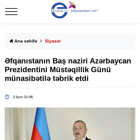
Ana səhifə
Siyasət
Əfqanıstanın Baş naziri Azərbaycan
Prezidentini Müstəqillik Günü
münasibətilə təbrik etdi
2 İyun 21:06