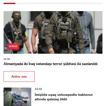
DÜNYA
22:36
Almaniyada iki İraq vətəndaşı terror şübhəsi ilə saxlanıldı
Ardını oxu
22:03
İmişlidə uşaq velosepedlə traktorun
altında qalaraq öldü