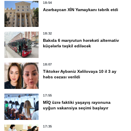
18:54
Azərbaycan XİN Yamaykanı təbrik etdi
18:32
Bakıda 6 marşrutun hərəkəti alternativ
küçələrlə təşkil ediləcək
18:07
Tiktoker Aybəniz Xəlilovaya 10 il 3 ay
həbs cəzası verildi
17:55
MİQ üzrə faktiki yaşayış rayonuna
uyğun vakansiya seçimi başlayır
17:35