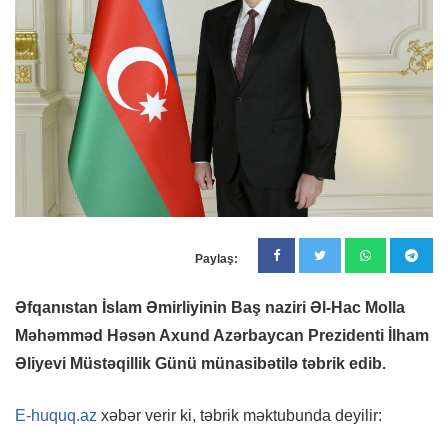
Paylaş:
Əfqanıstan İslam Əmirliyinin Baş naziri Əl-Hac Molla
Məhəmməd Həsən Axund Azərbaycan Prezidenti İlham
Əliyevi Müstəqillik Günü münasibətilə təbrik edib.
E-huquq.az
xəbər verir ki, təbrik məktubunda deyilir: