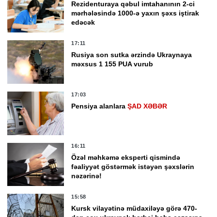
Rezidenturaya qəbul imtahanının 2-ci
mərhələsində 1000-ə yaxın şəxs iştirak
edəcək
17:11
Rusiya son sutka ərzində Ukraynaya
məxsus 1 155 PUA vurub
17:03
Pensiya alanlara
ŞAD XƏBƏR
16:11
Özəl məhkəmə eksperti qismində
fəaliyyət göstərmək istəyən şəxslərin
nəzərinə!
15:58
Kursk vilayətinə müdaxiləyə görə 470-