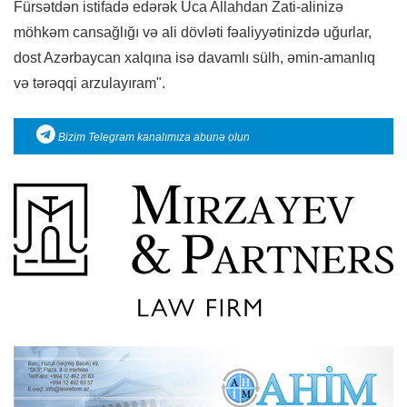
Fürsətdən istifadə edərək Uca Allahdan Zati-alinizə
möhkəm cansağlığı və ali dövləti fəaliyyətinizdə uğurlar,
dost Azərbaycan xalqına isə davamlı sülh, əmin-amanlıq
və tərəqqi arzulayıram".
Bizim Telegram kanalımıza abunə olun