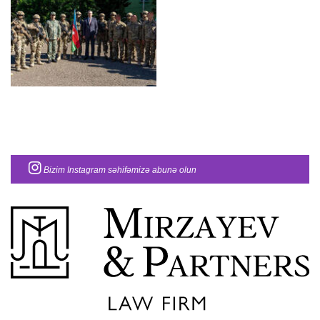
Bizim Instagram səhifəmizə abunə olun