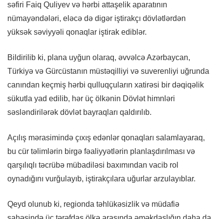
səfiri Faiq Quliyev və hərbi attaşelik aparatının
nümayəndələri, eləcə də digər iştirakçı dövlətlərdən
yüksək səviyyəli qonaqlar iştirak ediblər.
Bildirilib ki, plana uyğun olaraq, əvvəlcə Azərbaycan,
Türkiyə və Gürcüstanın müstəqilliyi və suverenliyi uğrunda
canından keçmiş hərbi qulluqçuların xatirəsi bir dəqiqəlik
sükutla yad edilib, hər üç ölkənin Dövlət himnləri
səsləndirilərək dövlət bayraqları qaldırılıb.
Açılış mərasimində çıxış edənlər qonaqları salamlayaraq,
bu cür təlimlərin birgə fəaliyyətlərin planlaşdırılması və
qarşılıqlı təcrübə mübadiləsi baxımından vacib rol
oynadığını vurğulayıb, iştirakçılara uğurlar arzulayıblar.
Qeyd olunub ki, regionda təhlükəsizlik və müdafiə
sahəsində üç tərəfdaş ölkə arasında əməkdaşlığın daha da