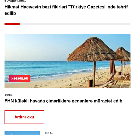
5 Avqust 20:40
Hikmət Hacıyevin bəzi fikirləri "Türkiye Gazetesi"ndə təhrif
edilib
XƏBƏRLƏR
10:58
FHN küləkli havada çimərliklərə gedənlərə müraciət edib
Ardını oxu
10:42