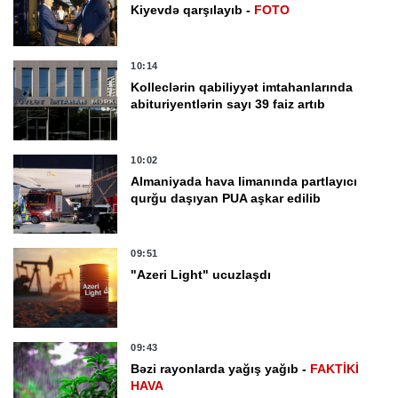
Kiyevdə qarşılayıb -
FOTO
10:14
Kolleclərin qabiliyyət imtahanlarında
abituriyentlərin sayı 39 faiz artıb
10:02
Almaniyada hava limanında partlayıcı
qurğu daşıyan PUA aşkar edilib
09:51
"Azeri Light" ucuzlaşdı
09:43
Bəzi rayonlarda yağış yağıb -
FAKTİKİ
HAVA