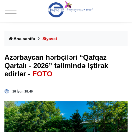
Ana səhifə
Siyasət
Azərbaycan hərbçiləri “Qafqaz
Qartalı - 2026” təlimində iştirak
edirlər -
FOTO
16 İyun 18:49