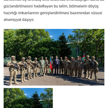
gücləndirilməsini hədəfləyən bu təlim, bölmələrin döyüş
hazırlığı imkanlarının genişləndirilməsi baxımından xüsusi
əhəmiyyət daşıyır.