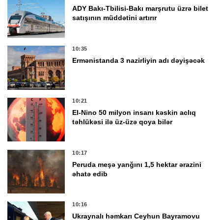
ADY Bakı-Tbilisi-Bakı marşrutu üzrə bilet
satışının müddətini artırır
10:35
Ermənistanda 3 nazirliyin adı dəyişəcək
10:21
El-Nino 50 milyon insanı kəskin aclıq
təhlükəsi ilə üz-üzə qoya bilər
10:17
Peruda meşə yanğını 1,5 hektar ərazini
əhatə edib
10:16
Ukraynalı həmkarı Ceyhun Bayramovu