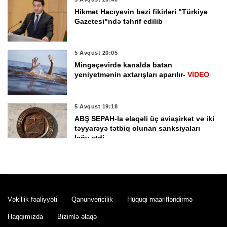
Hikmət Hacıyevin bəzi fikirləri "Türkiye
Gazetesi"ndə təhrif edilib
5 Avqust 20:05
Mingəçevirdə kanalda batan
yeniyetmənin axtarışları aparılır-
VİDEO
5 Avqust 19:18
ABŞ SEPAH-la əlaqəli üç aviaşirkət və iki
təyyarəyə tətbiq olunan sanksiyaları
ləğv etdi
5 Avqust 18:42
Bakı Metropoliteni: “Cəfər Cabbarlı” və
“Nizami” stansiyaları arasında tunellərin
tikintisi daha tez başa çata bilər
Vəkillik fəaliyyəti
Qanunvericilik
Hüquqi maarifləndirmə
5 Avqust 18:21
Haqqımızda
Bizimlə əlaqə
MN-in “İstirahət ev”nin sabiq rəisi