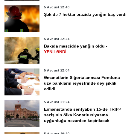
5 Avqust 22:40
Şəkidə 7 hektar ərazidə yanğın baş verdi
5 Avqust 22:24
Bakıda məsciddə yanğın oldu -
YENİLƏNDİ
5 Avqust 22:04
Əmanətlərin Sığortalanması Fonduna
üzv bankların reyestrində dəyişiklik
edildi
5 Avqust 21:24
Ermənistanda sentyabrın 15-də TRIPP
sazişinin ölkə Konstitusiyasına
uyğunluğu nəzərdən keçiriləcək
5 Avqust 20:40