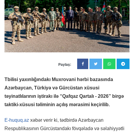
Paylaş:
Tbilisi yaxınlığındakı Muxrovani hərbi bazasında
Azərbaycan, Türkiyə və Gürcüstan xüsusi
təyinatlılarının iştirakı ilə “Qafqaz Qartalı - 2026” birgə
taktiki-xüsusi təliminin açılış mərasimi keçirilib.
E-huquq.az
xəbər verir ki, tədbirdə Azərbaycan
Respublikasının Gürcüstandakı fövqəladə və səlahiyyətli