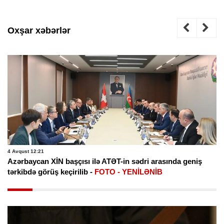
Oxşar xəbərlər
4 Avqust 12:21
Azərbaycan XİN başçısı ilə ATƏT-in sədri arasında geniş
tərkibdə görüş keçirilib -
FOTO - YENİLƏNİB