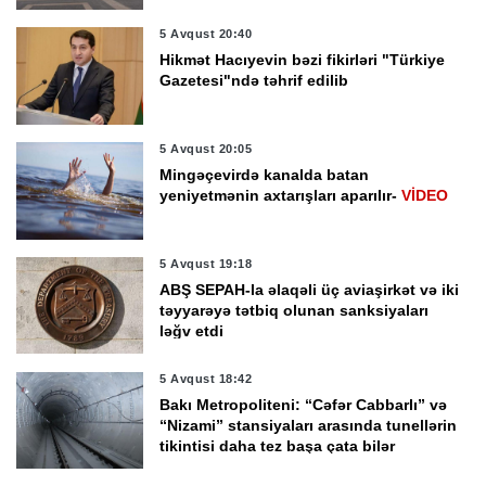
5 Avqust 20:40
Hikmət Hacıyevin bəzi fikirləri "Türkiye
Gazetesi"ndə təhrif edilib
5 Avqust 20:05
Mingəçevirdə kanalda batan
yeniyetmənin axtarışları aparılır-
VİDEO
5 Avqust 19:18
ABŞ SEPAH-la əlaqəli üç aviaşirkət və iki
təyyarəyə tətbiq olunan sanksiyaları
ləğv etdi
5 Avqust 18:42
Bakı Metropoliteni: “Cəfər Cabbarlı” və
“Nizami” stansiyaları arasında tunellərin
tikintisi daha tez başa çata bilər