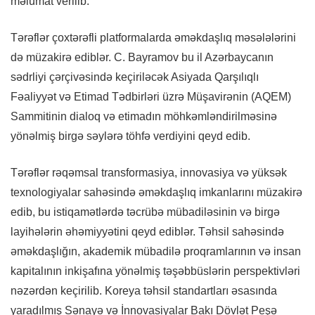
məlumat verilib.
Tərəflər çoxtərəfli platformalarda əməkdaşlıq məsələlərini
də müzakirə ediblər. C. Bayramov bu il Azərbaycanın
sədrliyi çərçivəsində keçiriləcək Asiyada Qarşılıqlı
Fəaliyyət və Etimad Tədbirləri üzrə Müşavirənin (AQEM)
Sammitinin dialoq və etimadın möhkəmləndirilməsinə
yönəlmiş birgə səylərə töhfə verdiyini qeyd edib.
Tərəflər rəqəmsal transformasiya, innovasiya və yüksək
texnologiyalar sahəsində əməkdaşlıq imkanlarını müzakirə
edib, bu istiqamətlərdə təcrübə mübadiləsinin və birgə
layihələrin əhəmiyyətini qeyd ediblər. Təhsil sahəsində
əməkdaşlığın, akademik mübadilə proqramlarının və insan
kapitalının inkişafına yönəlmiş təşəbbüslərin perspektivləri
nəzərdən keçirilib. Koreya təhsil standartları əsasında
yaradılmış Sənayə və İnnovasiyalar Bakı Dövlət Peşə