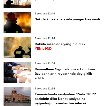
5 Avqust 22:40
Şəkidə 7 hektar ərazidə yanğın baş verdi
5 Avqust 22:24
Bakıda məsciddə yanğın oldu -
YENİLƏNDİ
5 Avqust 22:04
Əmanətlərin Sığortalanması Fonduna
üzv bankların reyestrində dəyişiklik
edildi
5 Avqust 21:24
Ermənistanda sentyabrın 15-də TRIPP
sazişinin ölkə Konstitusiyasına
uyğunluğu nəzərdən keçiriləcək