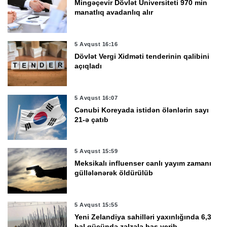
Mingəçevir Dövlət Universiteti 970 min
manatlıq avadanlıq alır
5 Avqust 16:16
Dövlət Vergi Xidməti tenderinin qalibini
açıqladı
5 Avqust 16:07
Cənubi Koreyada istidən ölənlərin sayı
21-ə çatıb
5 Avqust 15:59
Meksikalı influenser canlı yayım zamanı
güllələnərək öldürülüb
5 Avqust 15:55
Yeni Zelandiya sahilləri yaxınlığında 6,3
bal gücündə zəlzələ baş verib