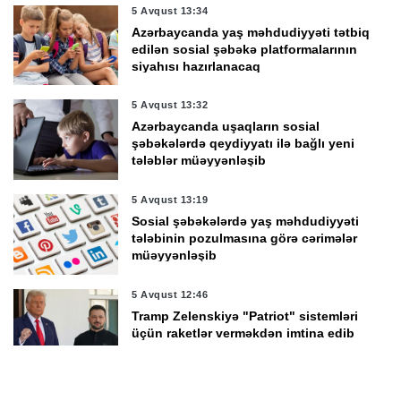
5 Avqust 13:34
Azərbaycanda yaş məhdudiyyəti tətbiq
edilən sosial şəbəkə platformalarının
siyahısı hazırlanacaq
5 Avqust 13:32
Azərbaycanda uşaqların sosial
şəbəkələrdə qeydiyyatı ilə bağlı yeni
tələblər müəyyənləşib
5 Avqust 13:19
Sosial şəbəkələrdə yaş məhdudiyyəti
tələbinin pozulmasına görə cərimələr
müəyyənləşib
5 Avqust 12:46
Tramp Zelenskiyə "Patriot" sistemləri
üçün raketlər verməkdən imtina edib
5 Avqust 12:37