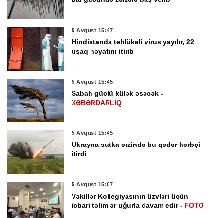
5 Avqust 15:47
Hindistanda təhlükəli virus yayılır, 22
uşaq həyatını itirib
5 Avqust 15:45
Sabah güclü külək əsəcək -
XƏBƏRDARLIQ
5 Avqust 15:45
Ukrayna sutka ərzində bu qədər hərbçi
itirdi
5 Avqust 15:07
Vəkillər Kollegiyasının üzvləri üçün
icbari təlimlər uğurla davam edir -
FOTO