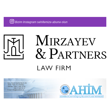
Bizim Instagram səhifəmizə abunə olun