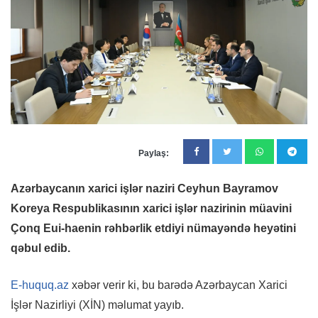
Paylaş:
Azərbaycanın xarici işlər naziri Ceyhun Bayramov
Koreya Respublikasının xarici işlər nazirinin müavini
Çonq Eui-haenin rəhbərlik etdiyi nümayəndə heyətini
qəbul edib.
E-huquq.az
xəbər verir ki, bu barədə Azərbaycan Xarici
İşlər Nazirliyi (XİN) məlumat yayıb.