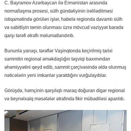
C. Bayramov Azərbaycan ilə Ermənistan arasında
normallaşma prosesi, sülh gündəliyinin irəlilədilməsi
istiqamətində görülən işlər, habelə regionda davamlı sülh
və sabitliyin təmin olunması üzrə mövcud vəziyyət barədə
qarşı tərəfi ətraflı məlumatlandırıb.
Bununla yanaşı, tərəflər Vaşinqtonda keçirilmiş tarixi
sammitin regional əməkdaşlığın təşviqi baxımından
əhəmiyyətini qeyd edib, sammit çərçivəsində əldə olunmuş
nəticələrin yeni imkanlar yaratdığını vurğulayıblar.
Görüşdə, həmçinin qarşılıqlı maraq doğuran digər regional
və beynəlxalq məsələlər ətrafında fikir mübadiləsi aparılıb.