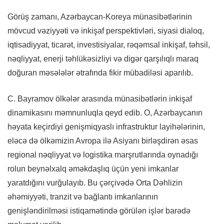
Görüş zamanı, Azərbaycan-Koreya münasibətlərinin
mövcud vəziyyəti və inkişaf perspektivləri, siyasi dialoq,
iqtisadiyyat, ticarət, investisiyalar, rəqəmsal inkişaf, təhsil,
nəqliyyat, enerji təhlükəsizliyi və digər qarşılıqlı maraq
doğuran məsələlər ətrafında fikir mübadiləsi aparılıb.
C. Bayramov ölkələr arasında münasibətlərin inkişaf
dinamikasını məmnunluqla qeyd edib. O, Azərbaycanın
həyata keçirdiyi genişmiqyaslı infrastruktur layihələrinin,
eləcə də ölkəmizin Avropa ilə Asiyanı birləşdirən əsas
regional nəqliyyat və logistika marşrutlarında oynadığı
rolun beynəlxalq əməkdaşlıq üçün yeni imkanlar
yaratdığını vurğulayıb. Bu çərçivədə Orta Dəhlizin
əhəmiyyəti, tranzit və bağlantı imkanlarının
genişləndirilməsi istiqamətində görülən işlər barədə