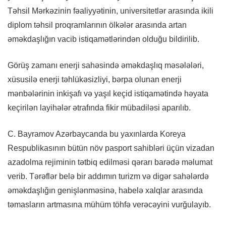
Təhsil Mərkəzinin fəaliyyətinin, universitetlər arasında ikili
diplom təhsil proqramlarının ölkələr arasında artan
əməkdaşlığın vacib istiqamətlərindən olduğu bildirilib.
Görüş zamanı enerji sahəsində əməkdaşlıq məsələləri,
xüsusilə enerji təhlükəsizliyi, bərpa olunan enerji
mənbələrinin inkişafı və yaşıl keçid istiqamətində həyata
keçirilən layihələr ətrafında fikir mübadiləsi aparılıb.
C. Bayramov Azərbaycanda bu yaxınlarda Koreya
Respublikasının bütün növ pasport sahibləri üçün vizadan
azadolma rejiminin tətbiq edilməsi qərarı barədə məlumat
verib. Tərəflər belə bir addımın turizm və digər sahələrdə
əməkdaşlığın genişlənməsinə, habelə xalqlar arasında
təmasların artmasına mühüm töhfə verəcəyini vurğulayıb.