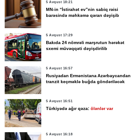
5 Avqust 18:21
MN-in “İstirahət ev”nin sabiq rəisi
barəsində məhkəmə qərarı dəyişib
5 Avqust 17:29
Bakıda 24 nömrəli marşrutun hərəkət
sxemi müvəqqəti dəyişdirilib
5 Avqust 16:57
Rusiyadan Ermənistana Azərbaycandan
tranzit keçməklə buğda göndəriləcək
5 Avqust 16:51
Türkiyədə ağır qəza:
ölənlər var
5 Avqust 16:18