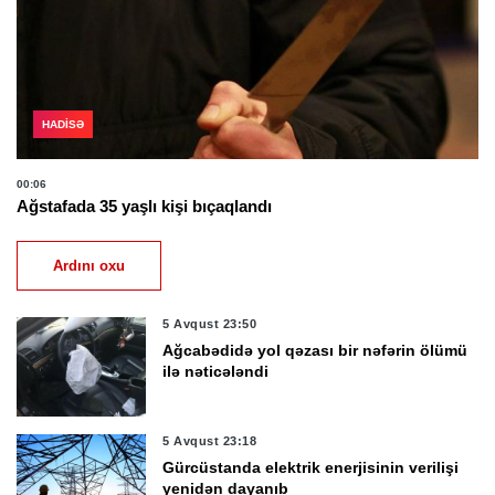
HADISƏ
00:06
Ağstafada 35 yaşlı kişi bıçaqlandı
Ardını oxu
5 Avqust 23:50
Ağcabədidə yol qəzası bir nəfərin ölümü
ilə nəticələndi
5 Avqust 23:18
Gürcüstanda elektrik enerjisinin verilişi
yenidən dayanıb