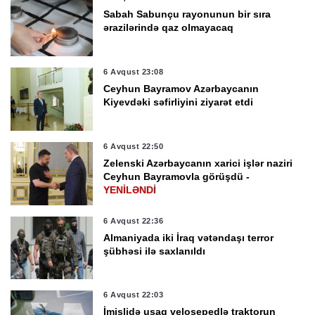
Sabah Sabunçu rayonunun bir sıra
ərazilərində qaz olmayacaq
6 Avqust 23:08
Ceyhun Bayramov Azərbaycanın
Kiyevdəki səfirliyini ziyarət etdi
6 Avqust 22:50
Zelenski Azərbaycanın xarici işlər naziri
Ceyhun Bayramovla görüşdü -
YENİLƏNDİ
6 Avqust 22:36
Almaniyada iki İraq vətəndaşı terror
şübhəsi ilə saxlanıldı
6 Avqust 22:03
İmişlidə uşaq velosepedlə traktorun