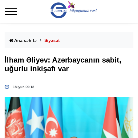
Ana səhifə
Siyasət
İlham Əliyev: Azərbaycanın sabit,
uğurlu inkişafı var
18 İyun 09:18