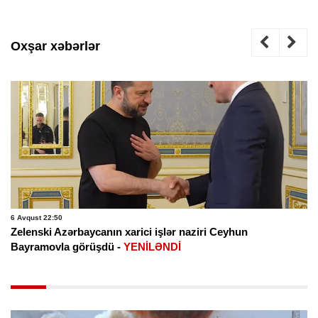
Oxşar xəbərlər
6 Avqust 22:50
Zelenski Azərbaycanın xarici işlər naziri Ceyhun
Bayramovla görüşdü -
YENİLƏNDİ