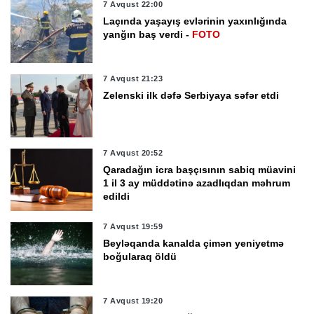
7 Avqust 22:00
Laçında yaşayış evlərinin yaxınlığında
yanğın baş verdi -
FOTO
7 Avqust 21:23
Zelenski ilk dəfə Serbiyaya səfər etdi
7 Avqust 20:52
Qaradağın icra başçısının sabiq müavini
1 il 3 ay müddətinə azadlıqdan məhrum
edildi
7 Avqust 19:59
Beyləqanda kanalda çimən yeniyetmə
boğularaq öldü
7 Avqust 19:20