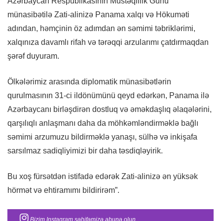
Azərbaycan Respublikasının Müstəqillik Günü
münasibətilə Zati-alinizə Panama xalqı və Hökuməti
adından, həmçinin öz adımdan ən səmimi təbriklərimi,
xalqınıza davamlı rifah və tərəqqi arzularımı çatdırmaqdan
şərəf duyuram.
Ölkələrimiz arasında diplomatik münasibətlərin
qurulmasının 31-ci ildönümünü qeyd edərkən, Panama ilə
Azərbaycanı birləşdirən dostluq və əməkdaşlıq əlaqələrini,
qarşılıqlı anlaşmanı daha da möhkəmləndirməklə bağlı
səmimi arzumuzu bildirməklə yanaşı, sülhə və inkişafa
sarsılmaz sadiqliyimizi bir daha təsdiqləyirik.
Bu xoş fürsətdən istifadə edərək Zati-alinizə ən yüksək
hörmət və ehtiramımı bildirirəm”.
Bizim Instagram səhifəmizə abunə olun