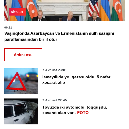
SIYASƏT
00:21
Vaşinqtonda Azərbaycan və Ermənistanın sülh sazişini
paraflamasından bir il ötür
Ardını oxu
7 Avqust 23:01
İsmayıllıda yol qəzası oldu, 5 nəfər
xəsarət alıb
7 Avqust 22:45
Tovuzda iki avtomobil toqquşdu,
xəsarət alan var -
FOTO