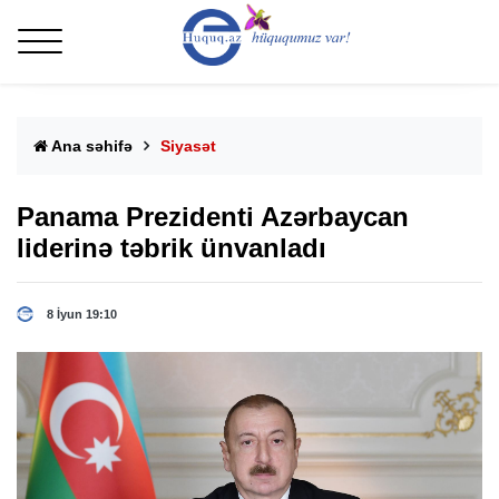
Ana səhifə
Siyasət
Panama Prezidenti Azərbaycan
liderinə təbrik ünvanladı
8 İyun 19:10