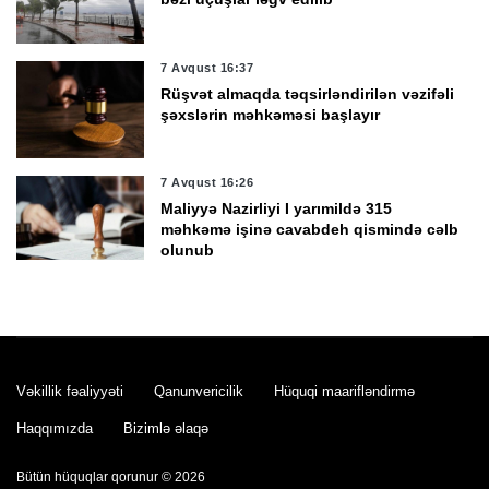
7 Avqust 16:37
Rüşvət almaqda təqsirləndirilən vəzifəli
şəxslərin məhkəməsi başlayır
7 Avqust 16:26
Maliyyə Nazirliyi I yarımildə 315
məhkəmə işinə cavabdeh qismində cəlb
olunub
7 Avqust 16:24
Kamran Əliyev Laçın və Qubadlıda
cinayətkarlığa qarşı mübarizənin
təşkilini müzakirə edib -
FOTO
Vəkillik fəaliyyəti
Qanunvericilik
Hüquqi maarifləndirmə
7 Avqust 16:24
Haqqımızda
Bizimlə əlaqə
Həftəsonu güclü külək əsəcək -
XƏBƏRDARLIQ
Bütün hüquqlar qorunur © 2026