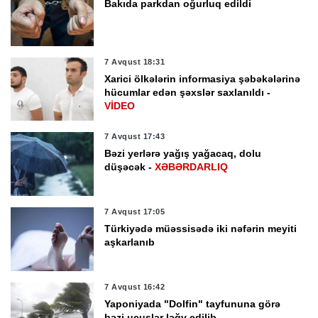
Bakıda parkdan oğurluq edildi
7 Avqust 18:31
Xarici ölkələrin informasiya şəbəkələrinə
hücumlar edən şəxslər saxlanıldı -
VİDEO
7 Avqust 17:43
Bəzi yerlərə yağış yağacaq, dolu
düşəcək -
XƏBƏRDARLIQ
7 Avqust 17:05
Türkiyədə müəssisədə iki nəfərin meyiti
aşkarlanıb
7 Avqust 16:42
Yaponiyada "Dolfin" tayfununa görə
bəzi uçuşlar ləğv edilib