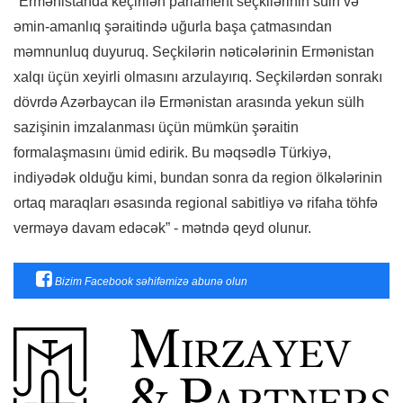
"Ermənistanda keçirilən parlament seçkilərinin sülh və
əmin-amanlıq şəraitində uğurla başa çatmasından
məmnunluq duyuruq. Seçkilərin nəticələrinin Ermənistan
xalqı üçün xeyirli olmasını arzulayırıq. Seçkilərdən sonrakı
dövrdə Azərbaycan ilə Ermənistan arasında yekun sülh
sazişinin imzalanması üçün mümkün şəraitin
formalaşmasını ümid edirik. Bu məqsədlə Türkiyə,
indiyədək olduğu kimi, bundan sonra da region ölkələrinin
ortaq maraqları əsasında regional sabitliyə və rifaha töhfə
verməyə davam edəcək” - mətndə qeyd olunur.
Bizim Facebook səhifəmizə abunə olun