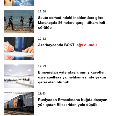
12:38
Seuta sərhədindəki insidentlərə görə
Mərakeşdə 86 nəfərə qarşı ittiham irəli
sürülüb
12:32
Azərbaycanda BOKT
ləğv olundu
12:29
Ermənistan vətəndaşlarının şikayətləri
üzrə apellyasiya məhkəməsində yekun
qərar elan olunub
11:53
Rusiyadan Ermənistana buğda daşıyan
yük qatarı Biləcəridən yola düşüb