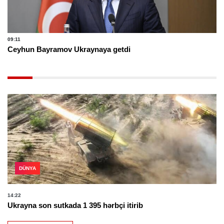
09:11
Ceyhun Bayramov Ukraynaya getdi
DÜNYA
14:22
Ukrayna son sutkada 1 395 hərbçi itirib