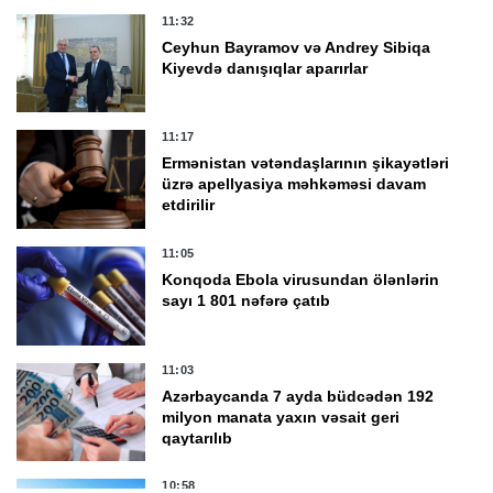
11:32
Ceyhun Bayramov və Andrey Sibiqa
Kiyevdə danışıqlar aparırlar
11:17
Ermənistan vətəndaşlarının şikayətləri
üzrə apellyasiya məhkəməsi davam
etdirilir
11:05
Konqoda Ebola virusundan ölənlərin
sayı 1 801 nəfərə çatıb
11:03
Azərbaycanda 7 ayda büdcədən 192
milyon manata yaxın vəsait geri
qaytarılıb
10:58