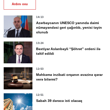
Ardını oxu
14:13
Azərbaycanın UNESCO yanında daimi
nümayəndəsi geri çağırılıb, yenisi təyin
olunub
13:24
Bəxtiyar Aslanbəyli “Şöhrət” ordeni ilə
təltif edildi
12:53
Məhkəmə inzibati orqanın əvəzinə qərar
verə bilərmi?
12:51
Sabah 39 dərəcə isti olacaq