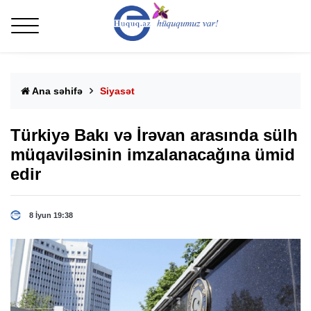
Ana səhifə
Siyasət
Türkiyə Bakı və İrəvan arasında sülh
müqaviləsinin imzalanacağına ümid
edir
8 İyun 19:38