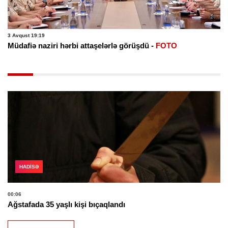
3 Avqust 19:19
Müdafiə naziri hərbi attaşelərlə görüşdü -
FOTO
HADISƏ
00:06
Ağstafada 35 yaşlı kişi bıçaqlandı