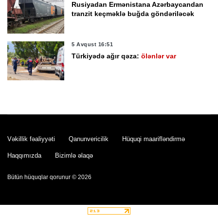
Rusiyadan Ermənistana Azərbaycandan
tranzit keçməklə buğda göndəriləcək
5 Avqust 16:51
Türkiyədə ağır qəza:
ölənlər var
5 Avqust 16:18
Mingəçevir Dövlət Universiteti 970 min
manatlıq avadanlıq alır
Vəkillik fəaliyyəti
Qanunvericilik
Hüquqi maarifləndirmə
5 Avqust 16:16
Haqqımızda
Bizimlə əlaqə
Dövlət Vergi Xidməti tenderinin qalibini
açıqladı
Bütün hüquqlar qorunur © 2026
5 Avqust 16:07
Cənubi Koreyada istidən ölənlərin sayı