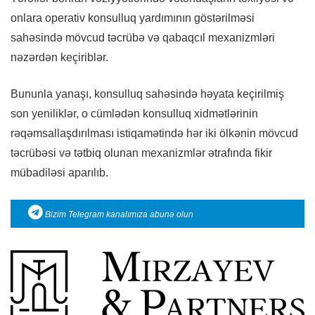
onlara operativ konsulluq yardımının göstərilməsi
sahəsində mövcud təcrübə və qabaqcıl mexanizmləri
nəzərdən keçiriblər.
Bununla yanaşı, konsulluq sahəsində həyata keçirilmiş
son yeniliklər, o cümlədən konsulluq xidmətlərinin
rəqəmsallaşdırılması istiqamətində hər iki ölkənin mövcud
təcrübəsi və tətbiq olunan mexanizmlər ətrafında fikir
mübadiləsi aparılıb.
Bizim Telegram kanalımıza abunə olun