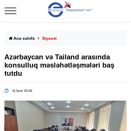
Ana səhifə
Siyasət
Azərbaycan və Tailand arasında
konsulluq məsləhətləşmələri baş
tutdu
11 İyun 23:20