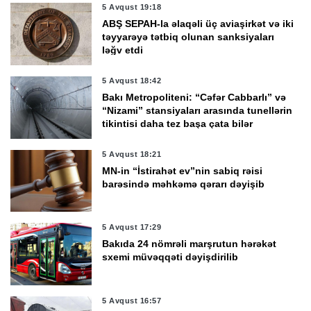
5 Avqust 19:18
ABŞ SEPAH-la əlaqəli üç aviaşirkət və iki
təyyarəyə tətbiq olunan sanksiyaları
ləğv etdi
5 Avqust 18:42
Bakı Metropoliteni: “Cəfər Cabbarlı” və
“Nizami” stansiyaları arasında tunellərin
tikintisi daha tez başa çata bilər
5 Avqust 18:21
MN-in “İstirahət ev”nin sabiq rəisi
barəsində məhkəmə qərarı dəyişib
5 Avqust 17:29
Bakıda 24 nömrəli marşrutun hərəkət
sxemi müvəqqəti dəyişdirilib
5 Avqust 16:57