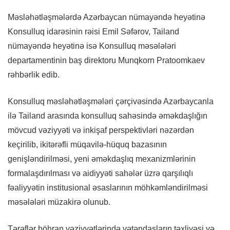
Məsləhətləşmələrdə Azərbaycan nümayəndə heyətinə
Konsulluq idarəsinin rəisi Emil Səfərov, Tailand
nümayəndə heyətinə isə Konsulluq məsələləri
departamentinin baş direktoru Munqkorn Pratoomkaev
rəhbərlik edib.
Konsulluq məsləhətləşmələri çərçivəsində Azərbaycanla
ilə Tailand arasında konsulluq sahəsində əməkdaşlığın
mövcud vəziyyəti və inkişaf perspektivləri nəzərdən
keçirilib, ikitərəfli müqavilə-hüquq bazasının
genişləndirilməsi, yeni əməkdaşlıq mexanizmlərinin
formalaşdırılması və aidiyyəti sahələr üzrə qarşılıqlı
fəaliyyətin institusional əsaslarının möhkəmləndirilməsi
məsələləri müzakirə olunub.
Tərəflər böhran vəziyyətlərində vətəndaşların təxliyəsi və