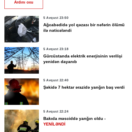
Ardını oxu
5 Avqust 23:50
Ağcabədidə yol qəzası bir nəfərin ölümü
ilə nəticələndi
5 Avqust 23:18
Gürcüstanda elektrik enerjisinin verilişi
yenidən dayanıb
5 Avqust 22:40
Şəkidə 7 hektar ərazidə yanğın baş verdi
5 Avqust 22:24
Bakıda məsciddə yanğın oldu -
YENİLƏNDİ