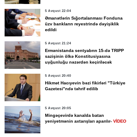
5 Avqust 22:04
Əmanətlərin Sığortalanması Fonduna
üzv bankların reyestrində dəyişiklik
edildi
5 Avqust 21:24
Ermənistanda sentyabrın 15-də TRIPP
sazişinin ölkə Konstitusiyasına
uyğunluğu nəzərdən keçiriləcək
5 Avqust 20:40
Hikmət Hacıyevin bəzi fikirləri "Türkiye
Gazetesi"ndə təhrif edilib
5 Avqust 20:05
Mingəçevirdə kanalda batan
yeniyetmənin axtarışları aparılır-
VİDEO